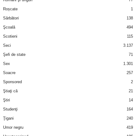
Roșcate
1
d
Sărbători
138
e
Şcoală
494
Scotieni
115
t
Seci
3.137
o
Şefi de state
71
Sex
1.301
p
Soacre
257
Sponsored
2
Ştiaţi că
21
Ştiri
14
Studenţi
164
Ţigani
240
Umor negru
419