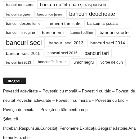
bancuri cu întrebări şi răspunsuri
bancuri cu soacre
bancuri deocheate
bancuri cu ţigani
bancuri cu ţărani
bancuri familiale
bancuri despre femei
bancuri la şcoală
bancuri noi
bancuri scurte
bancuri misogine
bancuri politice
bancuri seci
bancuri seci 2014
bancuri seci 2013
bancuri tari
bancuri seci 2015
bancuri seci 2016
bancuri în familie
umor negru
vorbe de duh
bancuri tari 2013
Blogroll
Povestiri adevărate – Povestiri cu morală – Povestiri cu tâlc – Povești de
neuitat
Povestiri adevărate – Povestiri cu morală – Povestiri cu tâlc –
Povești de neuitat – Povești cu tâlc pentru copii
Ştiaţi că…
Întrebări,Răspunsuri,Curiozităţi,Fenomene,Explicaţii,Geografie,Istorie,Ana
tomie,Filozofie