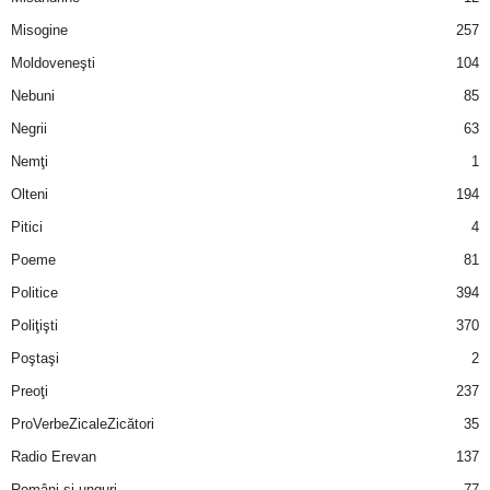
u
Misogine
257
r
Moldoveneşti
104
Nebuni
85
i
Negrii
63
–
Nemţi
1
Olteni
194
B
Pitici
4
a
Poeme
81
n
Politice
394
Poliţişti
370
c
Poştaşi
2
u
Preoţi
237
ProVerbeZicaleZicători
35
r
Radio Erevan
137
i
Români şi unguri
77