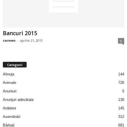
2
3
Bancuri 2015
-
carmen
-
aprilie 21, 2013
0
B
a
Categorii
n
Alinuţa
144
c
Animale
726
Anunturi
5
u
Anunţuri adevărate
130
l
Ardeleni
145
Asemănări
312
z
Bărbaţi
681