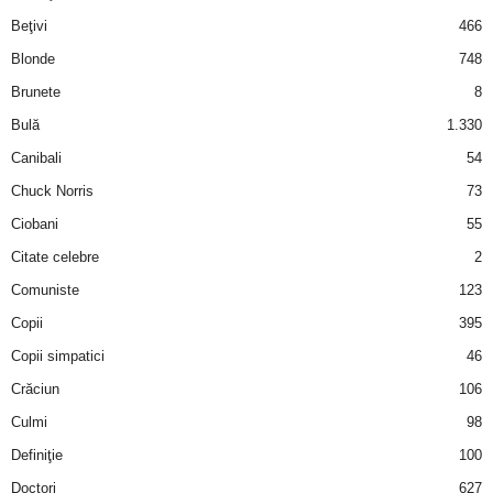
i
Beţivi
466
Blonde
748
l
Brunete
8
e
Bulă
1.330
Canibali
54
i
Chuck Norris
73
–
Ciobani
55
Citate celebre
2
C
Comuniste
123
e
Copii
395
Copii simpatici
46
l
Crăciun
106
e
Culmi
98
Definiţie
100
m
Doctori
627