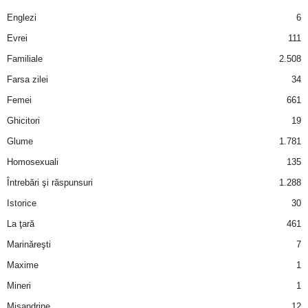
a
Englezi
6
i
Evrei
111
Familiale
2.508
t
Farsa zilei
34
a
Femei
661
Ghicitori
19
r
Glume
1.781
i
Homosexuali
135
Întrebări şi răspunsuri
1.288
b
Istorice
30
a
La ţară
461
Marinăreşti
7
n
Maxime
1
c
Mineri
1
Misandrine
12