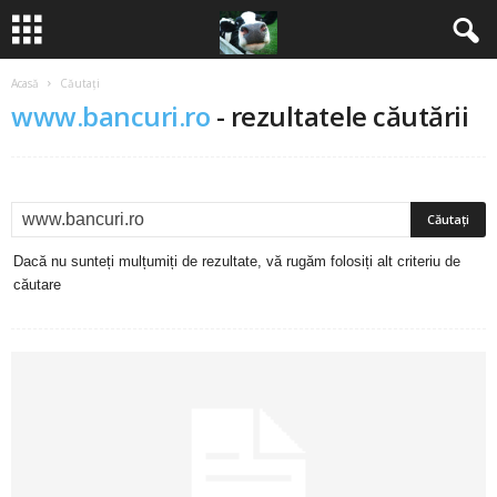
Acasă
Căutați
B
www.bancuri.ro
-
rezultatele căutării
a
n
c
Dacă nu sunteți mulțumiți de rezultate, vă rugăm folosiți alt criteriu de
u
căutare
r
i
2
0