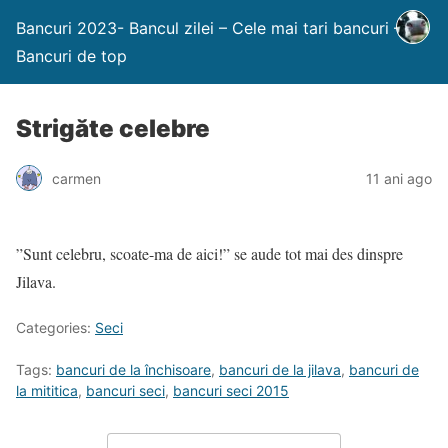
Bancuri 2023- Bancul zilei – Cele mai tari bancuri –
Bancuri de top
Strigăte celebre
carmen
11 ani ago
”Sunt celebru, scoate-ma de aici!” se aude tot mai des dinspre
Jilava.
Categories:
Seci
Tags:
bancuri de la închisoare
,
bancuri de la jilava
,
bancuri de
la mititica
,
bancuri seci
,
bancuri seci 2015