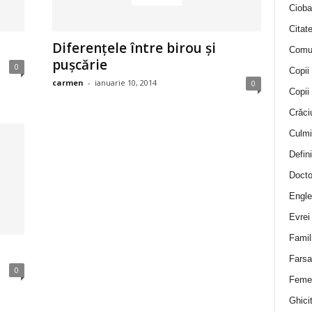
Cioba
Citat
Diferenţele între birou şi
Comu
puşcărie
0
Copii
carmen
-
ianuarie 10, 2014
0
Copii
Crăci
Culmi
Defini
Docto
Engle
Evrei
Famil
Farsa 
0
Feme
Ghicit