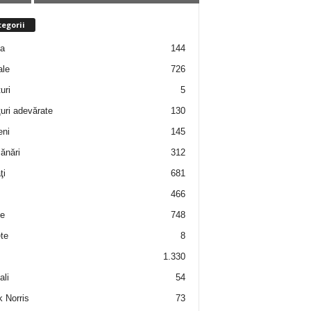
egorii
ţa
144
ale
726
uri
5
uri adevărate
130
eni
145
ănări
312
ţi
681
466
e
748
te
8
1.330
ali
54
 Norris
73