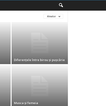
Aleator
Diferenţele între birou şi puşcărie
Musca şi femeia