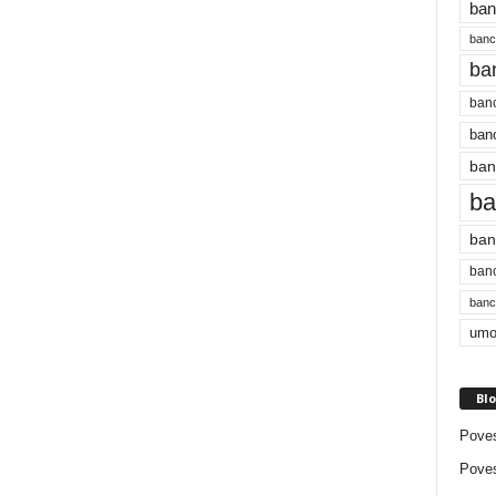
ban
bancu
ba
banc
banc
ban
ba
ban
banc
bancu
umo
Blo
Poves
Poves