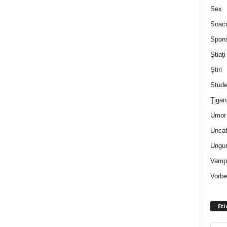
Sex
Soac
Spon
Ştiaţi
Ştiri
Stude
Ţigan
Umor 
Uncat
Ungur
Vampi
Vorbe
Eti