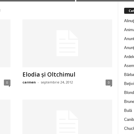
Cat
1
Alinu
Anim
Anunt
Anunţ
Ardel
Asem
Elodia şi Oltchimul
Bărba
carmen
-
septembrie 24, 2012
0
0
Beţivi
Blond
Brune
Bulă
Canib
Chuck