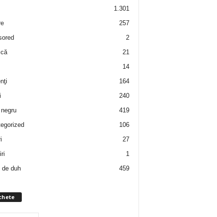
1.301
re
257
sored
2
 că
21
14
nţi
164
i
240
negru
419
egorized
106
i
27
ri
1
 de duh
459
chete