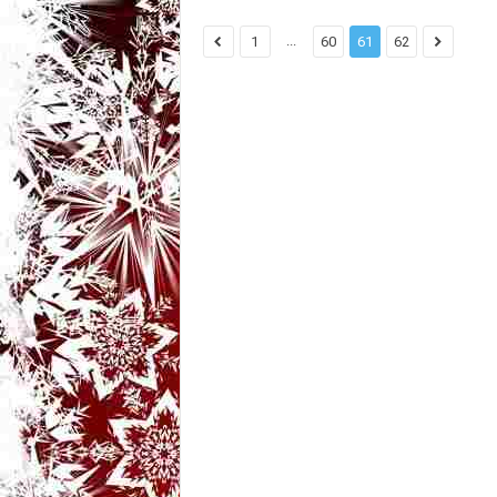
...
1
60
61
62
t
a
r
i
b
a
n
c
u
r