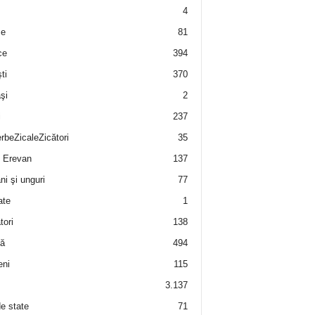
4
e
81
ce
394
ti
370
şi
2
i
237
rbeZicaleZicători
35
 Erevan
137
i şi unguri
77
ate
1
tori
138
ă
494
eni
115
3.137
de state
71