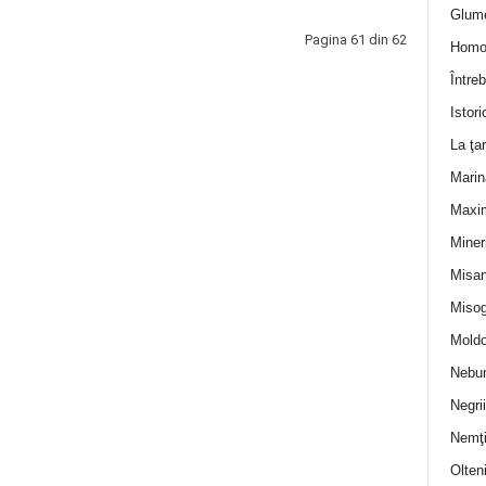
Glum
Pagina 61 din 62
Homo
Întreb
Istori
La ţa
Marin
Maxi
Miner
Misan
Misog
Moldo
Nebun
Negrii
Nemţ
Olten