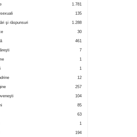
e
1.781
sexuali
135
ări şi răspunsuri
1.288
ce
30
ră
461
ăreşti
7
me
1
i
1
drine
12
ine
257
veneşti
104
i
85
63
i
1
i
194