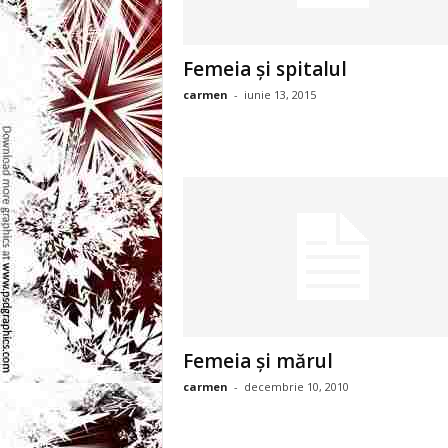
l
e
Femeia şi spitalul
i
carmen
-
iunie 13, 2015
–
C
e
l
e
Femeia şi mărul
m
carmen
-
decembrie 10, 2010
a
i