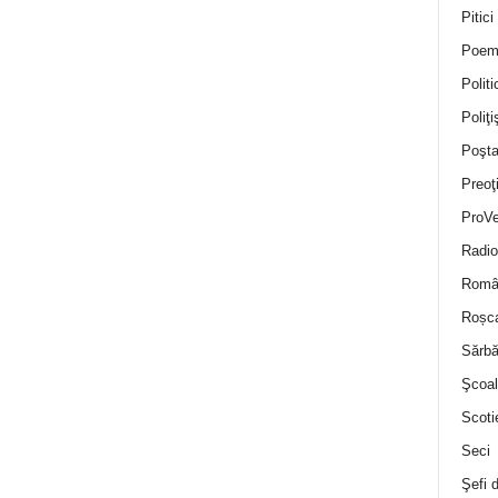
Pitici
Poem
Politi
Poliţiş
Poşta
Preoţ
ProVe
Radio
Român
Roșc
Sărbă
Şcoal
Scoti
Seci
Şefi 