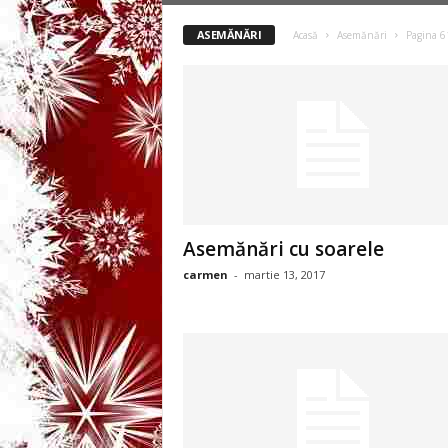
3
ASEMĂNĂRI
Acasă
Asemănări
Pagina 6
-
B
a
n
c
Asemănări cu soarele
carmen
-
martie 13, 2017
u
l
z
i