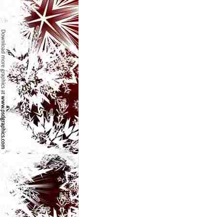
e
t
o
p