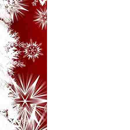
i
–
B
a
n
c
u
r
i
d