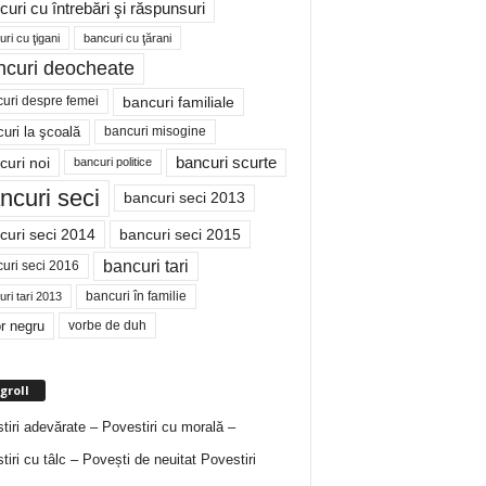
curi cu întrebări şi răspunsuri
ri cu ţigani
bancuri cu ţărani
ncuri deocheate
bancuri familiale
uri despre femei
bancuri misogine
uri la şcoală
curi noi
bancuri scurte
bancuri politice
ncuri seci
bancuri seci 2013
curi seci 2014
bancuri seci 2015
bancuri tari
uri seci 2016
bancuri în familie
ri tari 2013
r negru
vorbe de duh
groll
tiri adevărate – Povestiri cu morală –
tiri cu tâlc – Povești de neuitat
Povestiri