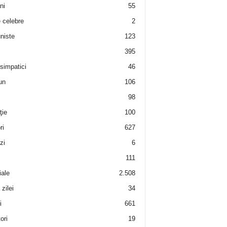
ni
55
e celebre
2
niste
123
395
 simpatici
46
un
106
98
ţie
100
ri
627
zi
6
111
iale
2.508
zilei
34
i
661
ori
19