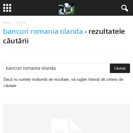
Acasă
Căutați
B
bancuri romania olanda
-
rezultatele
a
căutării
n
c
u
Dacă nu sunteți mulțumiți de rezultate, vă rugăm folosiți alt criteriu de
căutare
r
i
2
0