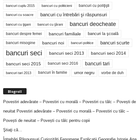
bancuri cu poliţişti
bancuri cuplu 2015
bancuri cu politicieni
bancuri cu întrebări şi răspunsuri
bancuri cu soacre
bancuri deocheate
bancuri cu ţigani
bancuri cu ţărani
bancuri familiale
bancuri despre femei
bancuri la şcoală
bancuri noi
bancuri scurte
bancuri misogine
bancuri politice
bancuri seci
bancuri seci 2014
bancuri seci 2013
bancuri tari
bancuri seci 2015
bancuri seci 2016
bancuri în familie
umor negru
vorbe de duh
bancuri tari 2013
Blogroll
Povestiri adevărate – Povestiri cu morală – Povestiri cu tâlc – Povești de
neuitat
Povestiri adevărate – Povestiri cu morală – Povestiri cu tâlc –
Povești de neuitat – Povești cu tâlc pentru copii
Ştiaţi că…
Întrebări,Răspunsuri,Curiozităţi,Fenomene,Explicaţii,Geografie,Istorie,Ana