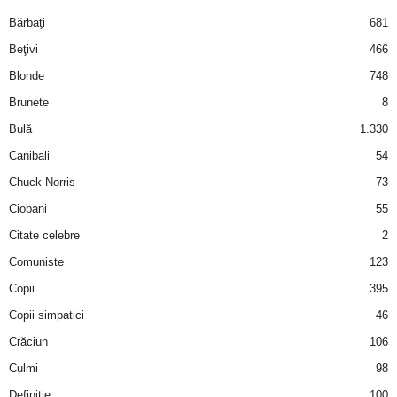
i
Bărbaţi
681
Beţivi
466
l
Blonde
748
e
Brunete
8
Bulă
1.330
i
Canibali
54
–
Chuck Norris
73
Ciobani
55
C
Citate celebre
2
e
Comuniste
123
Copii
395
l
Copii simpatici
46
e
Crăciun
106
m
Culmi
98
Definiţie
100