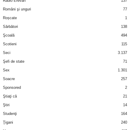
Radio Erevan
137
Români şi unguri
77
d
Roșcate
1
e
Sărbători
138
Şcoală
494
t
Scotieni
115
o
Seci
3.137
Şefi de state
71
p
Sex
1.301
Soacre
257
Sponsored
2
Ştiaţi că
21
Ştiri
14
Studenţi
164
Ţigani
240