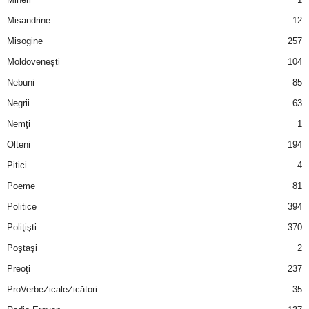
u
Misandrine
12
r
Misogine
257
Moldoveneşti
104
i
Nebuni
85
–
Negrii
63
B
Nemţi
1
Olteni
194
a
Pitici
4
n
Poeme
81
Politice
394
c
Poliţişti
370
u
Poştaşi
2
Preoţi
237
r
ProVerbeZicaleZicători
35
i