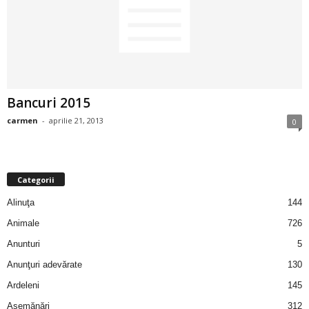
2
3
-
Bancuri 2015
B
carmen
-
aprilie 21, 2013
0
a
n
Categorii
c
Alinuţa
144
Animale
726
u
Anunturi
5
l
Anunţuri adevărate
130
Ardeleni
145
z
Asemănări
312