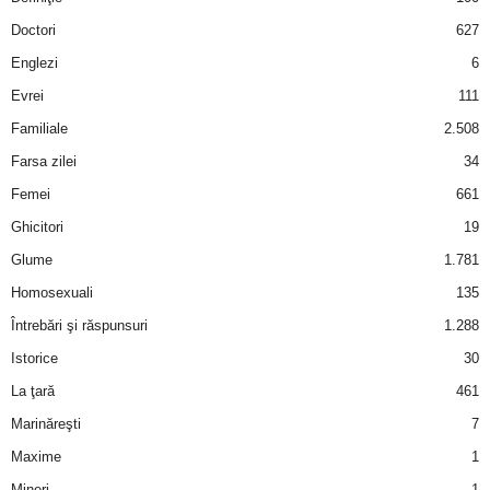
a
Doctori
627
i
Englezi
6
Evrei
111
t
Familiale
2.508
a
Farsa zilei
34
Femei
661
r
Ghicitori
19
i
Glume
1.781
Homosexuali
135
b
Întrebări şi răspunsuri
1.288
a
Istorice
30
La ţară
461
n
Marinăreşti
7
c
Maxime
1
Mineri
1