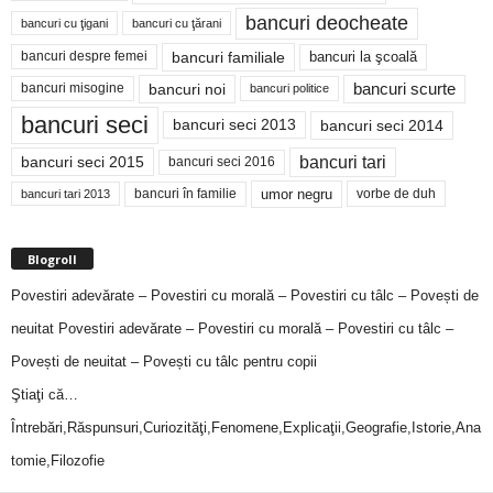
bancuri deocheate
bancuri cu ţigani
bancuri cu ţărani
bancuri familiale
bancuri despre femei
bancuri la şcoală
bancuri noi
bancuri scurte
bancuri misogine
bancuri politice
bancuri seci
bancuri seci 2014
bancuri seci 2013
bancuri tari
bancuri seci 2015
bancuri seci 2016
bancuri în familie
umor negru
vorbe de duh
bancuri tari 2013
Blogroll
Povestiri adevărate – Povestiri cu morală – Povestiri cu tâlc – Povești de
neuitat
Povestiri adevărate – Povestiri cu morală – Povestiri cu tâlc –
Povești de neuitat – Povești cu tâlc pentru copii
Ştiaţi că…
Întrebări,Răspunsuri,Curiozităţi,Fenomene,Explicaţii,Geografie,Istorie,Ana
tomie,Filozofie