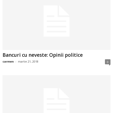
a
i
t
a
r
Bancuri cu neveste: Opinii politice
i
carmen
-
martie 21, 2018
0
b
a
n
c