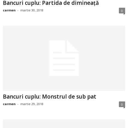
Bancuri cuplu: Partida de dimineață
i
carmen
-
martie 30, 2018
0
l
e
i
–
C
e
l
Bancuri cuplu: Monstrul de sub pat
carmen
-
martie 29, 2018
0
e
m