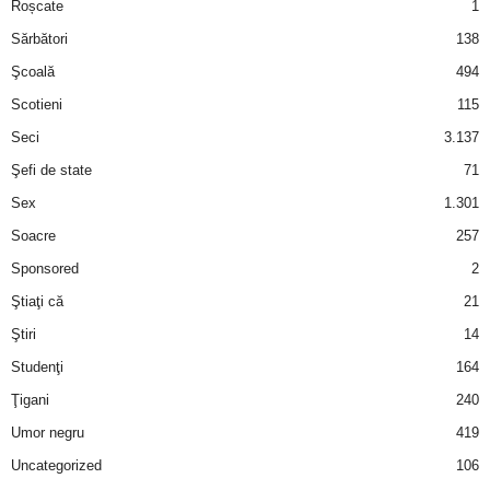
Roșcate
1
Sărbători
138
Şcoală
494
Scotieni
115
Seci
3.137
Şefi de state
71
Sex
1.301
Soacre
257
Sponsored
2
Ştiaţi că
21
Ştiri
14
Studenţi
164
Ţigani
240
Umor negru
419
Uncategorized
106