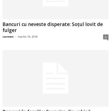
u
r
i
Bancuri cu neveste disperate: Soțul lovit de
fulger
–
carmen
-
martie 19, 2018
0
B
a
n
c
u
r
i