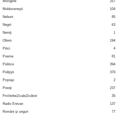
Misogine
257
Moldoveneşti
104
Nebuni
85
Negrii
63
Nemţi
1
Olteni
194
Pitici
4
Poeme
81
Politice
394
Poliţişti
370
Poştaşi
2
Preoţi
237
ProVerbeZicaleZicători
35
Radio Erevan
137
Români şi unguri
77