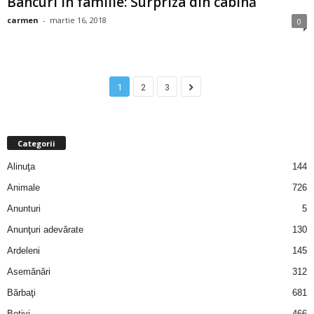
Bancuri în familie: Surpriza din cabină
carmen
-
martie 16, 2018
0
d
e
1
2
3
t
o
Categorii
p
Alinuţa
144
Animale
726
Anunturi
5
Anunţuri adevărate
130
Ardeleni
145
Asemănări
312
Bărbaţi
681
Beţivi
466