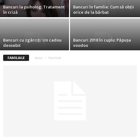
Bancuri la psiholog: Tratament
Bancuri în familie: Cum să obții
2
în criză
orice de la bărbat
3
-
Bancuri cu zgârciți: Un cadou
Bancuri 2018 în cuplu: Păpușa
deosebit
voodoo
B
FAMILIALE
Acasă
Familiale
a
n
c
u
l
z