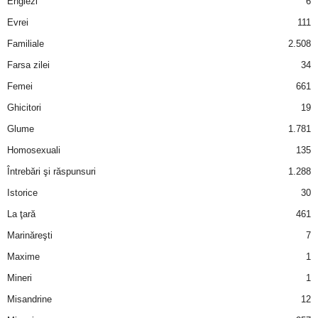
Englezi
6
Evrei
111
Familiale
2.508
Farsa zilei
34
Femei
661
Ghicitori
19
Glume
1.781
Homosexuali
135
Întrebări şi răspunsuri
1.288
Istorice
30
La ţară
461
Marinăreşti
7
Maxime
1
Mineri
1
Misandrine
12