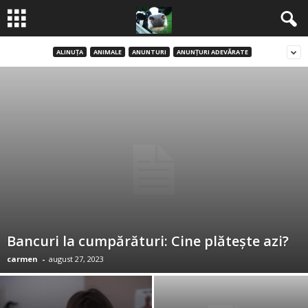
ALINUŢA
ANIMALE
ANUNTURI
ANUNŢURI ADEVĂRATE
B
a
n
c
u
r
i
Bancuri la cumpărături: Cine plătește azi?
carmen
-
august 27, 2023
2
0