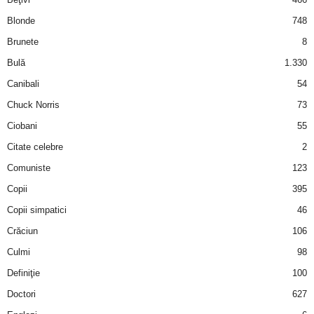
Blonde
748
Brunete
8
Bulă
1.330
Canibali
54
Chuck Norris
73
Ciobani
55
Citate celebre
2
Comuniste
123
Copii
395
Copii simpatici
46
Crăciun
106
Culmi
98
Definiţie
100
Doctori
627