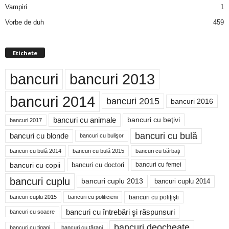
Vampiri
1
Vorbe de duh
459
Etichete
bancuri
bancuri 2013
bancuri 2014
bancuri 2015
bancuri 2016
bancuri cu animale
bancuri cu beţivi
bancuri 2017
bancuri cu bulă
bancuri cu blonde
bancuri cu bulişor
bancuri cu bulă 2014
bancuri cu bărbaţi
bancuri cu bulă 2015
bancuri cu copii
bancuri cu doctori
bancuri cu femei
bancuri cuplu
bancuri cuplu 2014
bancuri cuplu 2013
bancuri cu poliţişti
bancuri cuplu 2015
bancuri cu politicieni
bancuri cu întrebări şi răspunsuri
bancuri cu soacre
bancuri deocheate
bancuri cu ţigani
bancuri cu ţărani