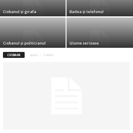
2
Ciobanul și girafa
Badea și telefonul
3
-
Ciobanul și politicianul
Glume serioase
B
CIOBANI
Acasă
Ciobani
a
n
c
u
l
z