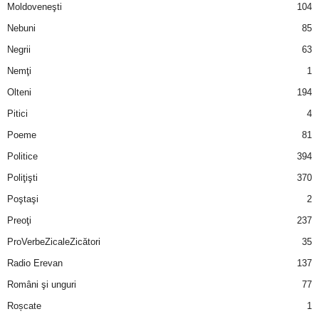
Moldoveneşti
104
Nebuni
85
Negrii
63
Nemţi
1
Olteni
194
Pitici
4
Poeme
81
Politice
394
Poliţişti
370
Poştaşi
2
Preoţi
237
ProVerbeZicaleZicători
35
Radio Erevan
137
Români şi unguri
77
Roșcate
1