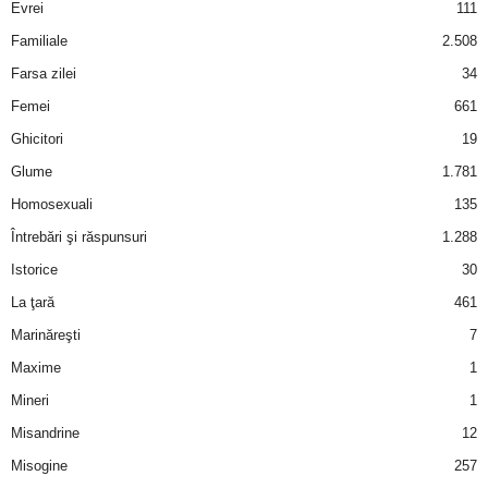
Evrei
111
Familiale
2.508
Farsa zilei
34
Femei
661
Ghicitori
19
Glume
1.781
Homosexuali
135
Întrebări şi răspunsuri
1.288
Istorice
30
La ţară
461
Marinăreşti
7
Maxime
1
Mineri
1
Misandrine
12
Misogine
257