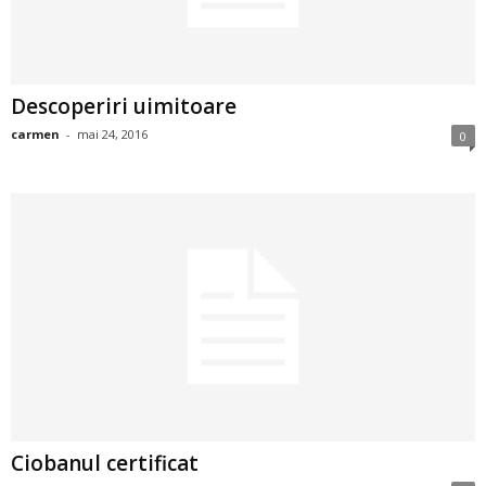
u
r
i
Descoperiri uimitoare
carmen
-
mai 24, 2016
0
–
B
a
n
c
u
r
Ciobanul certificat
i