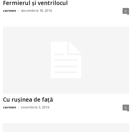
Fermierul şi ventrilocul
i
carmen
-
decembrie 18, 2016
0
l
e
i
–
C
e
l
Cu ruşinea de faţă
carmen
-
noiembrie 3, 2016
0
e
m