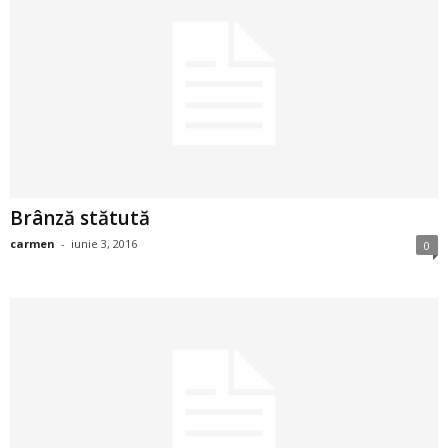
a
i
t
a
r
Brânză stătută
i
carmen
-
iunie 3, 2016
0
b
a
n
c