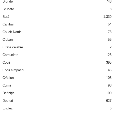
Blonde
748
Brunete
8
Bulă
1.330
Canibali
54
Chuck Norris
73
Ciobani
55
Citate celebre
2
Comuniste
123
Copii
395
Copii simpatici
46
Crăciun
106
Culmi
98
Definiţie
100
Doctori
627
Englezi
6