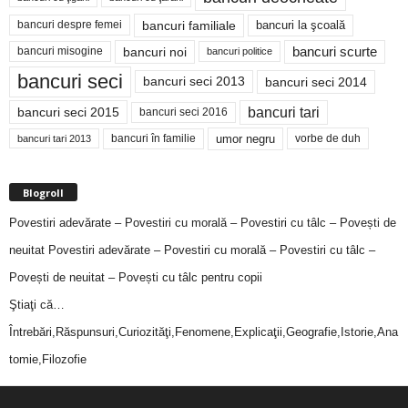
bancuri familiale
bancuri despre femei
bancuri la şcoală
bancuri noi
bancuri scurte
bancuri misogine
bancuri politice
bancuri seci
bancuri seci 2014
bancuri seci 2013
bancuri tari
bancuri seci 2015
bancuri seci 2016
bancuri în familie
umor negru
vorbe de duh
bancuri tari 2013
Blogroll
Povestiri adevărate – Povestiri cu morală – Povestiri cu tâlc – Povești de
neuitat
Povestiri adevărate – Povestiri cu morală – Povestiri cu tâlc –
Povești de neuitat – Povești cu tâlc pentru copii
Ştiaţi că…
Întrebări,Răspunsuri,Curiozităţi,Fenomene,Explicaţii,Geografie,Istorie,Ana
tomie,Filozofie