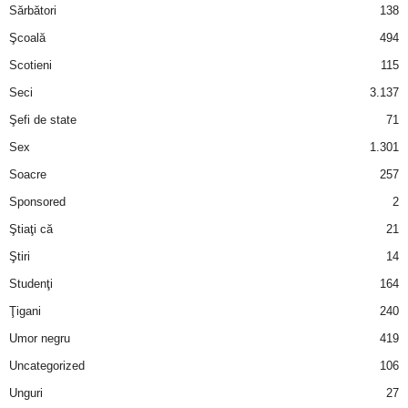
Sărbători
138
Şcoală
494
Scotieni
115
Seci
3.137
Şefi de state
71
Sex
1.301
Soacre
257
Sponsored
2
Ştiaţi că
21
Ştiri
14
Studenţi
164
Ţigani
240
Umor negru
419
Uncategorized
106
Unguri
27