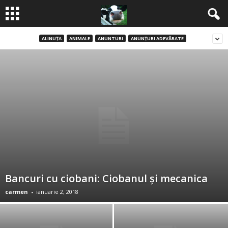
ALINUŢA
ANIMALE
ANUNTURI
ANUNŢURI ADEVĂRATE
B
a
n
c
u
r
i
Bancuri cu ciobani: Ciobanul și mecanica
carmen
-
ianuarie 2, 2018
2
0