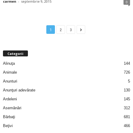
carmen
-
septembrie 9, 2015
0
d
e
1
2
3
t
o
Categorii
Alinuţa
144
p
Animale
726
Anunturi
5
Anunţuri adevărate
130
Ardeleni
145
Asemănări
312
Bărbaţi
681
Beţivi
466