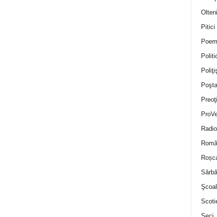
Olten
Pitici
Poem
Politi
Poliţiş
Poşta
Preoţ
ProVe
Radio
Român
Roșc
Sărbă
Şcoal
Scoti
Seci