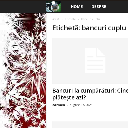
HOME
DESPRE
B
a
Acasă
Etichete
Bancuri cuplu
Etichetă: bancuri cuplu
n
c
u
r
i
Bancuri la cumpărături: Cin
2
plătește azi?
carmen
-
august 27, 2023
0
2