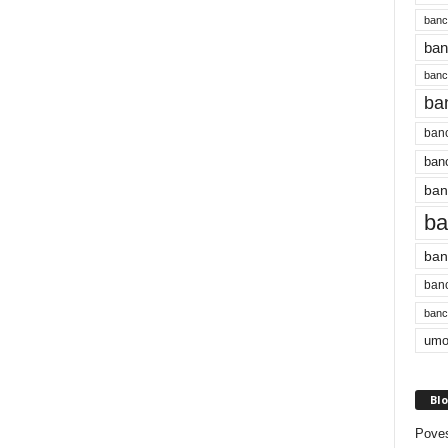
banc
ban
bancu
ba
banc
banc
ban
ba
ban
banc
bancu
umo
Blo
Poves