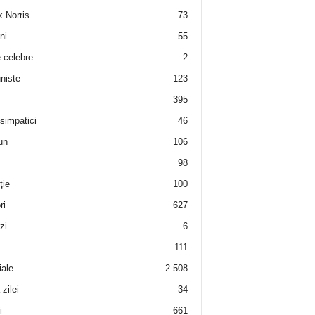
 Norris
73
ni
55
e celebre
2
niste
123
395
 simpatici
46
un
106
98
ţie
100
ri
627
zi
6
111
iale
2.508
zilei
34
i
661