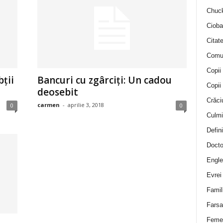
Chuck
Cioba
Citat
Comu
Copii
bții
Bancuri cu zgârciți: Un cadou
Copii
deosebit
Crăci
carmen
-
aprilie 3, 2018
0
0
Culmi
Defini
Docto
Engle
Evrei
Famil
Farsa 
Feme