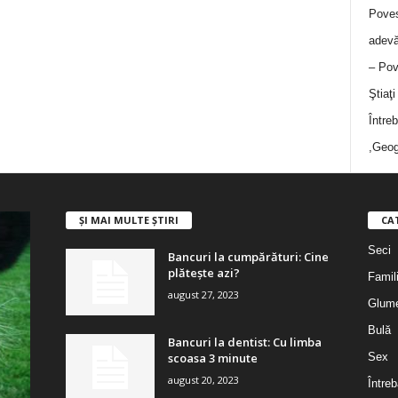
Poves
adevă
– Pov
Ştiaţ
Între
,Geog
ȘI MAI MULTE ȘTIRI
CA
Seci
Bancuri la cumpărături: Cine
plătește azi?
Famil
august 27, 2023
Glum
Bulă
Bancuri la dentist: Cu limba
scoasa 3 minute
Sex
august 20, 2023
Întreb