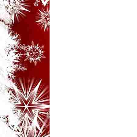
i
–
B
a
n
c
u
r
i
d