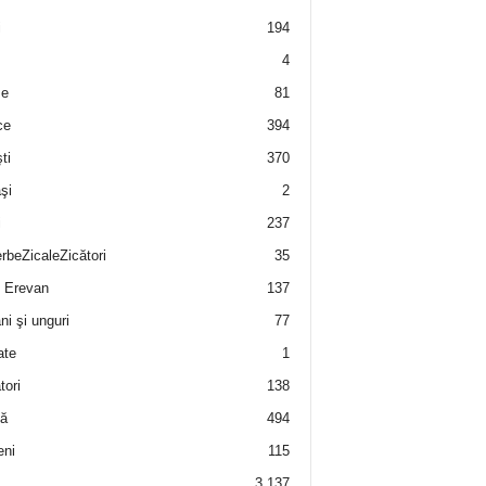
i
194
4
e
81
ce
394
ti
370
şi
2
i
237
rbeZicaleZicători
35
 Erevan
137
i şi unguri
77
ate
1
tori
138
ă
494
eni
115
3.137