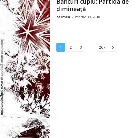
Bancuri cuplu: Partida de
l
dimineață
e
carmen
-
martie 30, 2018
i
–
...
1
2
3
267
C
e
l
e
m
a
i