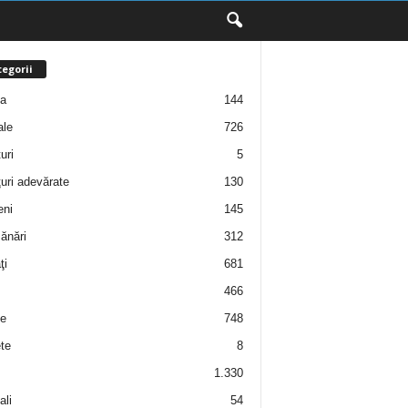
egorii
ţa
144
ale
726
uri
5
uri adevărate
130
eni
145
ănări
312
ţi
681
466
e
748
te
8
1.330
ali
54