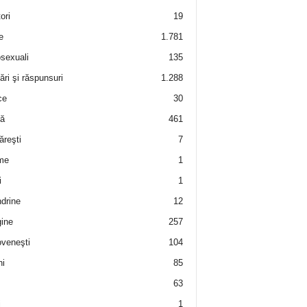
ori
19
e
1.781
sexuali
135
ări şi răspunsuri
1.288
ce
30
ră
461
ăreşti
7
me
1
i
1
drine
12
ine
257
veneşti
104
i
85
63
i
1