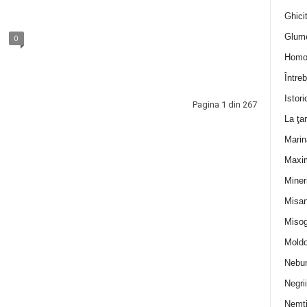
Ghicit
Glum
0
Homo
Întreb
Istori
Pagina 1 din 267
La ţa
Marin
Maxi
Miner
Misan
Misog
Moldo
Nebun
Negrii
Nemţ