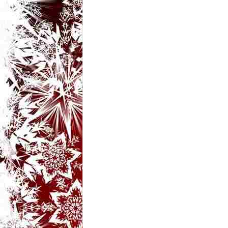
t
a
r
i
b
a
n
c
u
r