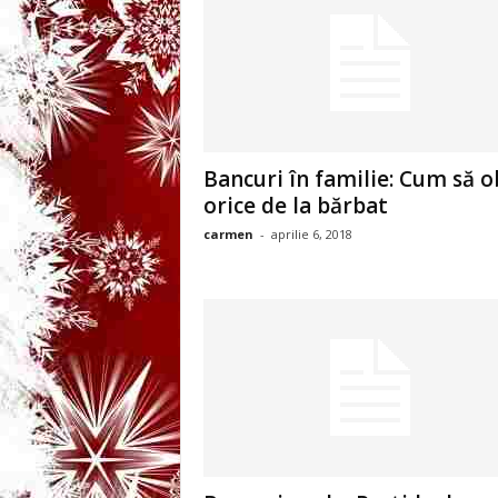
3
-
B
a
Bancuri în familie: Cum să o
orice de la bărbat
n
carmen
-
aprilie 6, 2018
c
u
l
z
i