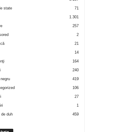
de state
71
1.301
re
257
sored
2
 că
21
14
nţi
164
i
240
negru
419
egorized
106
i
27
ri
1
 de duh
459
chete