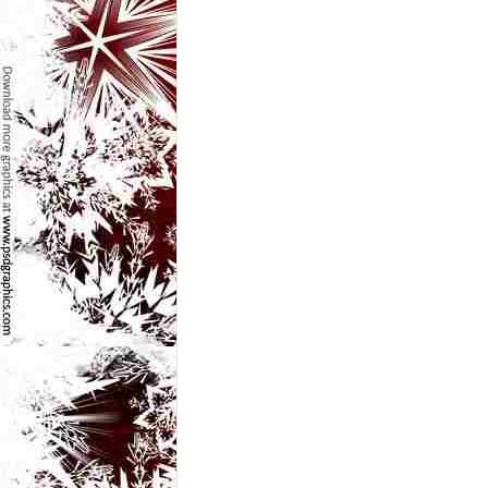
e
t
o
p