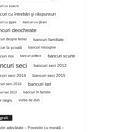
uri cu soacre
curi cu întrebări şi răspunsuri
ri cu ţigani
bancuri cu ţărani
ncuri deocheate
bancuri familiale
uri despre femei
bancuri misogine
uri la şcoală
curi noi
bancuri scurte
bancuri politice
ncuri seci
bancuri seci 2013
curi seci 2014
bancuri seci 2015
bancuri tari
uri seci 2016
bancuri în familie
ri tari 2013
r negru
vorbe de duh
groll
tiri adevărate – Povestiri cu morală –