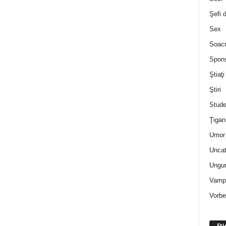
Şefi 
Sex
Soac
Spon
Ştiaţi
Ştiri
Stude
Ţigan
Umor 
Uncat
Ungur
Vampi
Vorbe
Eti