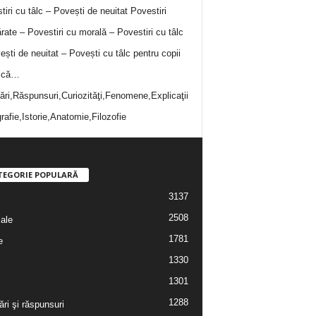
tiri cu tâlc – Povești de neuitat
Povestiri
rate – Povestiri cu morală – Povestiri cu tâlc
ești de neuitat – Povești cu tâlc pentru copii
i că…
bări,Răspunsuri,Curiozităţi,Fenomene,Explicaţii
rafie,Istorie,Anatomie,Filozofie
TEGORIE POPULARĂ
3137
2508
iale
1781
e
1330
1301
1288
ări şi răspunsuri