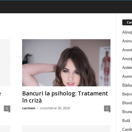
Cat
Alinu
Anim
Anunt
Anunţ
Ardel
Asem
Bărba
e
Bancuri la psiholog: Tratament
Beţivi
în criză
Blond
carmen
-
octombrie 30, 2020
0
0
Brune
Bulă
Canib