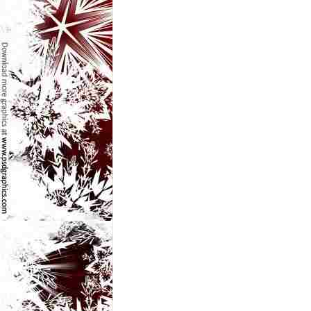
e
t
o
p