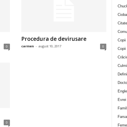
Chuck
Cioba
Citat
Comu
Procedura de devirusare
Copii
carmen
-
august 10, 2017
0
0
Copii
Crăci
Culmi
Defini
Docto
Engle
Evrei
Famil
Farsa 
0
Feme