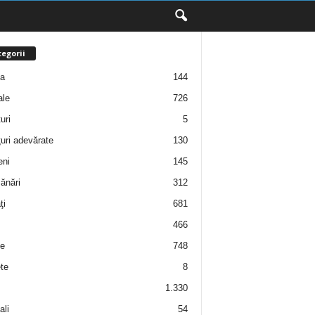
egorii
ţa
144
ale
726
uri
5
uri adevărate
130
eni
145
ănări
312
ţi
681
466
e
748
te
8
1.330
ali
54