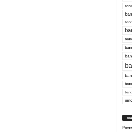
banc
ban
bancu
ba
banc
banc
ban
ba
ban
banc
bancu
umo
Blo
Poves