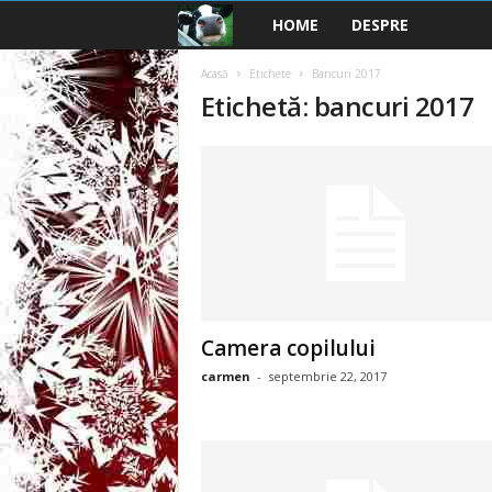
HOME
DESPRE
B
a
Acasă
Etichete
Bancuri 2017
Etichetă: bancuri 2017
n
c
u
r
i
Camera copilului
2
carmen
-
septembrie 22, 2017
0
2