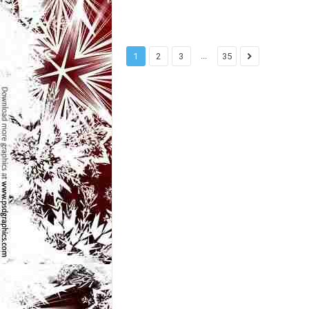
l
e
...
1
2
3
35
i
–
C
e
l
e
m
a
i