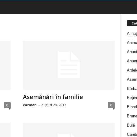
Cat
Alinu
Anim
Anunt
Anunţ
Ardel
Asem
Bărba
Asemănări în familie
Beţivi
carmen
-
august 28, 2017
0
0
Blond
Brune
Bulă
Canib