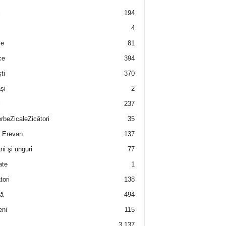
i
194
4
e
81
ce
394
ti
370
şi
2
i
237
rbeZicaleZicători
35
 Erevan
137
i şi unguri
77
ate
1
tori
138
ă
494
eni
115
3.137