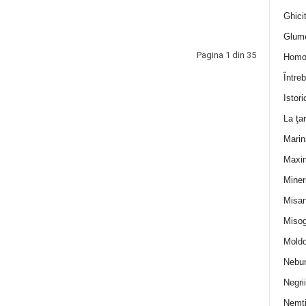
Ghicit
Glum
Pagina 1 din 35
Homo
Întreb
Istori
La ţa
Marin
Maxi
Miner
Misan
Misog
Moldo
Nebun
Negrii
Nemţ