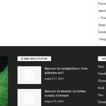
Poves
adevă
– Pov
Ştiaţ
Între
,Geog
ȘI MAI MULTE ȘTIRI
CA
Seci
Bancuri la cumpărături: Cine
plătește azi?
Famil
august 27, 2023
Glum
Bulă
Bancuri la dentist: Cu limba
scoasa 3 minute
Sex
august 20, 2023
Întreb