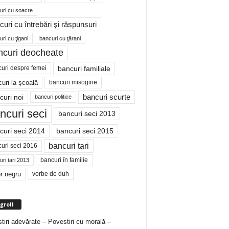
uri cu soacre
curi cu întrebări şi răspunsuri
ri cu ţigani
bancuri cu ţărani
ncuri deocheate
bancuri familiale
uri despre femei
bancuri misogine
uri la şcoală
curi noi
bancuri scurte
bancuri politice
ncuri seci
bancuri seci 2013
curi seci 2014
bancuri seci 2015
bancuri tari
uri seci 2016
bancuri în familie
ri tari 2013
r negru
vorbe de duh
groll
tiri adevărate – Povestiri cu morală –