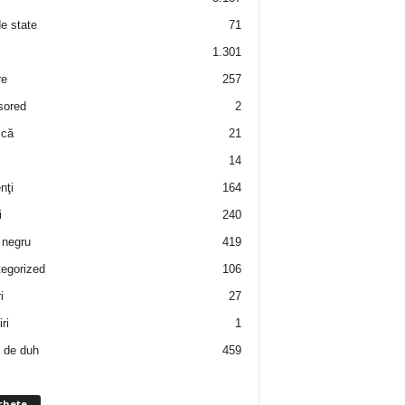
de state
71
1.301
re
257
sored
2
 că
21
14
nţi
164
i
240
negru
419
egorized
106
i
27
ri
1
 de duh
459
chete