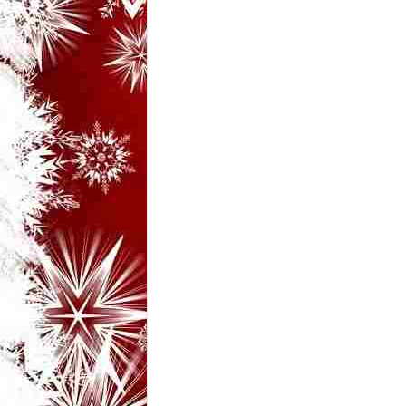
i
–
B
a
n
c
u
r
i
d