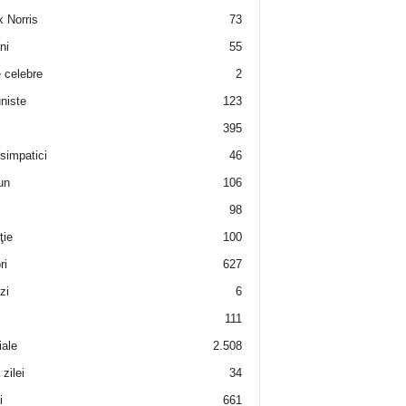
 Norris
73
ni
55
e celebre
2
niste
123
395
 simpatici
46
un
106
98
ţie
100
ri
627
zi
6
111
iale
2.508
zilei
34
i
661