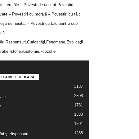
tiri cu tâlc – Povești de neuitat
Povestiri
rate – Povestiri cu morală – Povestiri cu tâlc
ești de neuitat – Povești cu tâlc pentru copii
i că…
bări,Răspunsuri,Curiozităţi,Fenomene,Explicaţii
rafie,Istorie,Anatomie,Filozofie
TEGORIE POPULARĂ
3137
2508
iale
1781
e
1330
1301
1288
ări şi răspunsuri