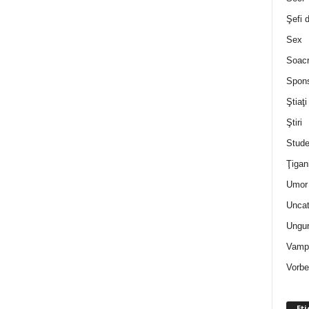
Şefi 
Sex
Soac
Spon
Ştiaţi
Ştiri
Stude
Ţigan
Umor 
Uncat
Ungur
Vampi
Vorbe
Eti