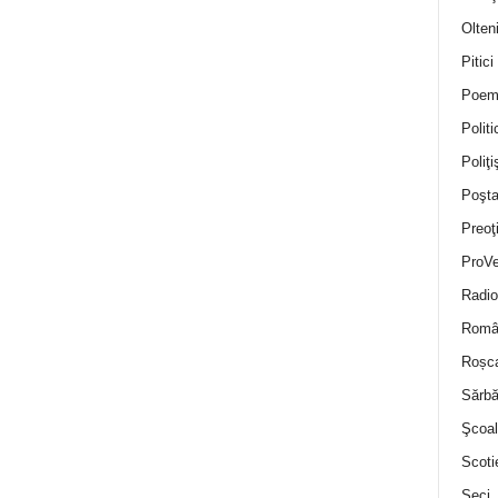
Olten
Pitici
Poem
Politi
Poliţiş
Poşta
Preoţ
ProVe
Radio
Român
Roșc
Sărbă
Şcoal
Scoti
Seci