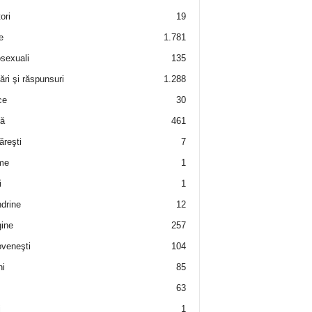
ori
19
e
1.781
sexuali
135
ări şi răspunsuri
1.288
ce
30
ră
461
ăreşti
7
me
1
i
1
drine
12
ine
257
veneşti
104
i
85
63
i
1