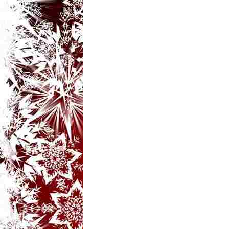
t
a
r
i
b
a
n
c
u
r