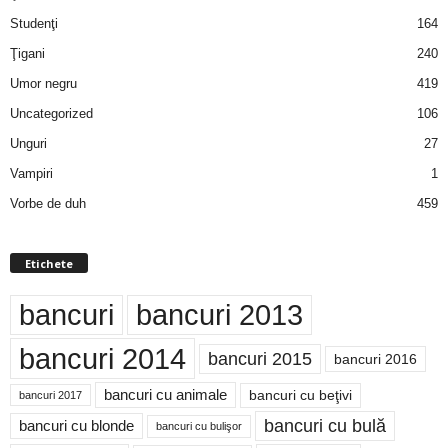
Studenţi
164
Ţigani
240
Umor negru
419
Uncategorized
106
Unguri
27
Vampiri
1
Vorbe de duh
459
Etichete
bancuri
bancuri 2013
bancuri 2014
bancuri 2015
bancuri 2016
bancuri cu animale
bancuri cu beţivi
bancuri 2017
bancuri cu bulă
bancuri cu blonde
bancuri cu bulişor