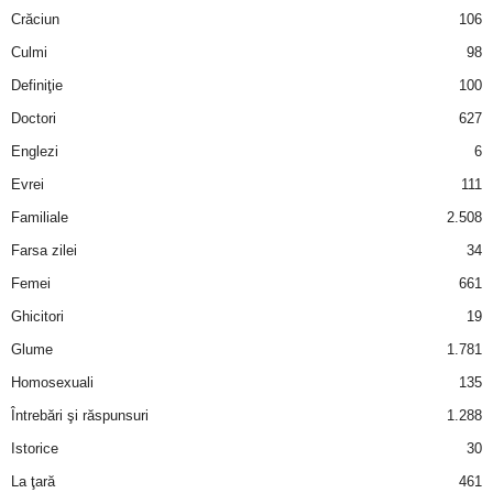
Crăciun
106
Culmi
98
Definiţie
100
Doctori
627
Englezi
6
Evrei
111
Familiale
2.508
Farsa zilei
34
Femei
661
Ghicitori
19
Glume
1.781
Homosexuali
135
Întrebări şi răspunsuri
1.288
Istorice
30
La ţară
461