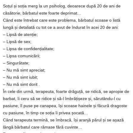
a
Soțul și soția merg la un psiholog, deoarece după 20 de ani de
căsătorie, bărbatul este foarte deprimat…
i
Când este întrebat care este problema, bărbatul scoase o listă
lungă și detaliată cu tot ce a avut de îndurat în acei 20 de ani:
t
– Lipsă de atenție;
– Lipsă de sex;
a
– Lipsa de confidențialitate;
r
– Lipsa comunicării;
– Singurătate;
i
– Nu mă simt apreciat;
– Nu mă simt iubit;
b
– Nu mă simt dorit .
În cele din urmă, terapeuta, foarte drăguță, se ridică, se apropie de
a
barbat, îi ceru să se ridice și să-l îmbrățișeze și, sărutându-l cu
pasiune, îl puse pe canapea, își scoase hainele și făcură dragoste
n
cu pasiune, în timp ce soția îi privea șocată…
Când terapeuta termină, se îmbracă, își aranjă părul și se așază
c
lângă bărbatul care rămase fără cuvinte…