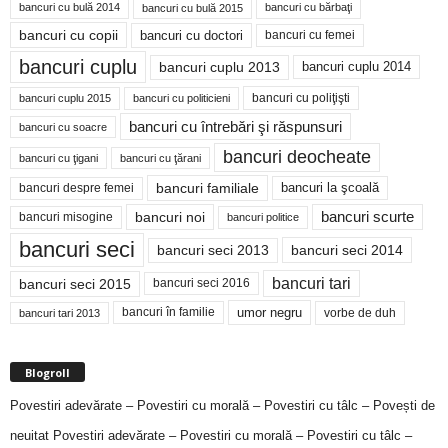
bancuri cu bulă 2014
bancuri cu bărbaţi
bancuri cu bulă 2015
bancuri cu copii
bancuri cu doctori
bancuri cu femei
bancuri cuplu
bancuri cuplu 2014
bancuri cuplu 2013
bancuri cu poliţişti
bancuri cuplu 2015
bancuri cu politicieni
bancuri cu întrebări şi răspunsuri
bancuri cu soacre
bancuri deocheate
bancuri cu ţigani
bancuri cu ţărani
bancuri familiale
bancuri despre femei
bancuri la şcoală
bancuri noi
bancuri scurte
bancuri misogine
bancuri politice
bancuri seci
bancuri seci 2014
bancuri seci 2013
bancuri tari
bancuri seci 2015
bancuri seci 2016
bancuri în familie
umor negru
vorbe de duh
bancuri tari 2013
Blogroll
Povestiri adevărate – Povestiri cu morală – Povestiri cu tâlc – Povești de
neuitat
Povestiri adevărate – Povestiri cu morală – Povestiri cu tâlc –