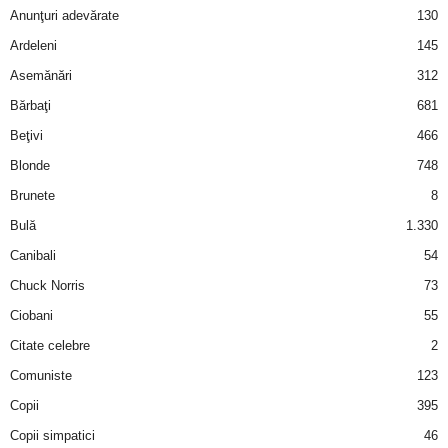
Anunţuri adevărate
130
Ardeleni
145
Asemănări
312
Bărbaţi
681
Beţivi
466
Blonde
748
Brunete
8
Bulă
1.330
Canibali
54
Chuck Norris
73
Ciobani
55
Citate celebre
2
Comuniste
123
Copii
395
Copii simpatici
46