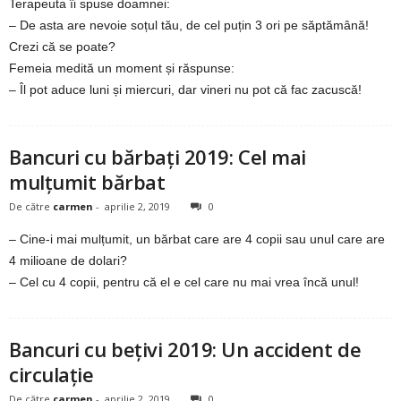
u
Terapeuta îi spuse doamnei:
– De asta are nevoie soțul tău, de cel puțin 3 ori pe săptămână!
r
Crezi că se poate?
Femeia medită un moment și răspunse:
i
– Îl pot aduce luni și miercuri, dar vineri nu pot că fac zacuscă!
–
Bancuri cu bărbați 2019: Cel mai
B
mulțumit bărbat
a
De către
carmen
-
aprilie 2, 2019
0
n
– Cine-i mai mulțumit, un bărbat care are 4 copii sau unul care are
4 milioane de dolari?
c
– Cel cu 4 copii, pentru că el e cel care nu mai vrea încă unul!
u
Bancuri cu bețivi 2019: Un accident de
r
circulație
i
De către
carmen
-
aprilie 2, 2019
0