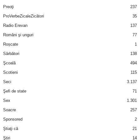
Preoţi
237
ProVerbeZicaleZicători
35
Radio Erevan
137
Români şi unguri
77
Roșcate
1
Sărbători
138
Şcoală
494
Scotieni
115
Seci
3.137
Şefi de state
71
Sex
1.301
Soacre
257
Sponsored
2
Ştiaţi că
21
Ştiri
14