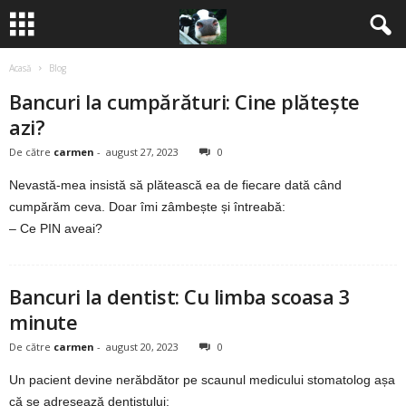
Acasă
Blog
B
Bancuri la cumpărături: Cine plătește
a
azi?
n
De către
carmen
-
august 27, 2023
0
Nevastă-mea insistă să plătească ea de fiecare dată când
c
cumpărăm ceva. Doar îmi zâmbește și întreabă:
– Ce PIN aveai?
u
r
Bancuri la dentist: Cu limba scoasa 3
i
minute
De către
carmen
-
august 20, 2023
0
2
Un pacient devine nerăbdător pe scaunul medicului stomatolog așa
0
că se adresează dentistului: