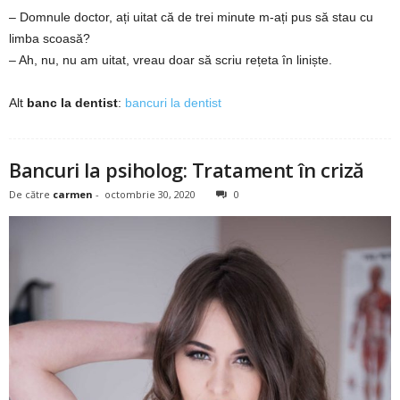
– Domnule doctor, ați uitat că de trei minute m-ați pus să stau cu
2
limba scoasă?
– Ah, nu, nu am uitat, vreau doar să scriu rețeta în liniște.
3
-
Alt
banc la dentist
:
bancuri la dentist
B
Bancuri la psiholog: Tratament în criză
a
De către
carmen
-
octombrie 30, 2020
0
n
c
u
l
z