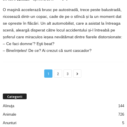
O maşină accelerază brusc pe autostradă, trece peste balustradă,
d
ricosează dintr-un copac, cade de pe o stîncă și la un moment dat
se opreste în flăcări. Un alt automobilist, care a asistat la întreaga
e
scenă, aleargă disperat către locul accidentului și-l întreabă pe
t
șoferul care miraculos ieșea nevătămat dintre fiarele distorsionate:
– Ce faci domne’? Eşti beat?
o
– Bineînțeles! De ce? Ai crezut că sunt cascador?
p
1
2
3
Categorii
Alinuţa
144
Animale
726
Anunturi
5