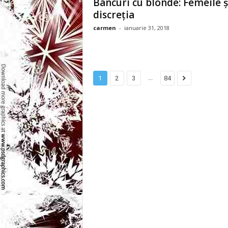
Bancuri cu blonde: Femeile ș
l
discreția
e
carmen
-
ianuarie 31, 2018
i
–
...
1
2
3
84
C
e
l
e
m
a
i