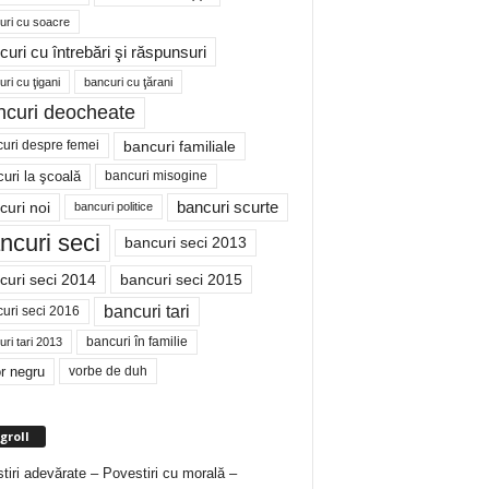
uri cu soacre
curi cu întrebări şi răspunsuri
ri cu ţigani
bancuri cu ţărani
ncuri deocheate
bancuri familiale
uri despre femei
bancuri misogine
uri la şcoală
curi noi
bancuri scurte
bancuri politice
ncuri seci
bancuri seci 2013
curi seci 2014
bancuri seci 2015
bancuri tari
uri seci 2016
bancuri în familie
ri tari 2013
r negru
vorbe de duh
groll
tiri adevărate – Povestiri cu morală –