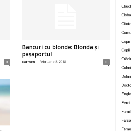
Chuck
Cioba
Citat
Comu
Copii
i
Bancuri cu blonde: Blonda și
Copii
pașaportul
Crăci
carmen
-
februarie 8, 2018
0
0
Culmi
Defini
Docto
Engle
Evrei
Famil
Farsa 
Feme