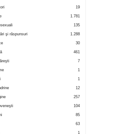
ori
19
e
1.781
sexuali
135
ări şi răspunsuri
1.288
ce
30
ră
461
ăreşti
7
me
1
i
1
drine
12
ine
257
veneşti
104
i
85
63
i
1