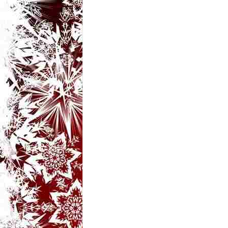
t
a
r
i
b
a
n
c
u
r