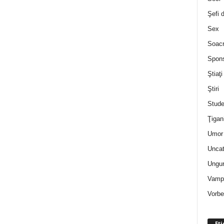
Şefi 
Sex
Soac
Spon
Ştiaţi
Ştiri
Stude
Ţigan
Umor 
Uncat
Ungur
Vampi
Vorbe
Eti