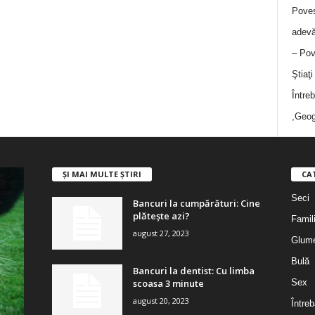
Poves
adevă
– Pov
Ştiaţ
Între
,Geog
ȘI MAI MULTE ȘTIRI
CA
Seci
Bancuri la cumpărături: Cine
plătește azi?
Famil
august 27, 2023
Glum
Bulă
Bancuri la dentist: Cu limba
scoasa 3 minute
Sex
august 20, 2023
Întreb