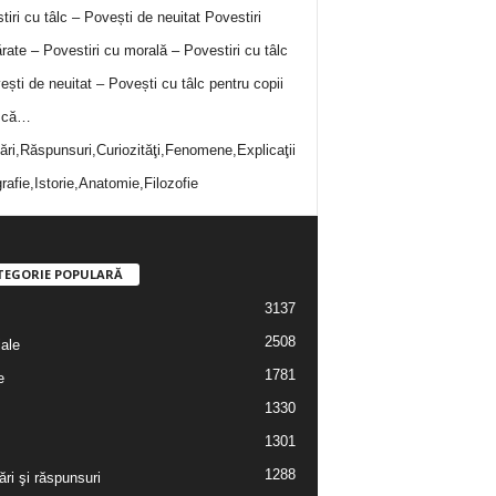
tiri cu tâlc – Povești de neuitat
Povestiri
rate – Povestiri cu morală – Povestiri cu tâlc
ești de neuitat – Povești cu tâlc pentru copii
i că…
bări,Răspunsuri,Curiozităţi,Fenomene,Explicaţii
rafie,Istorie,Anatomie,Filozofie
TEGORIE POPULARĂ
3137
2508
iale
1781
e
1330
1301
1288
ări şi răspunsuri