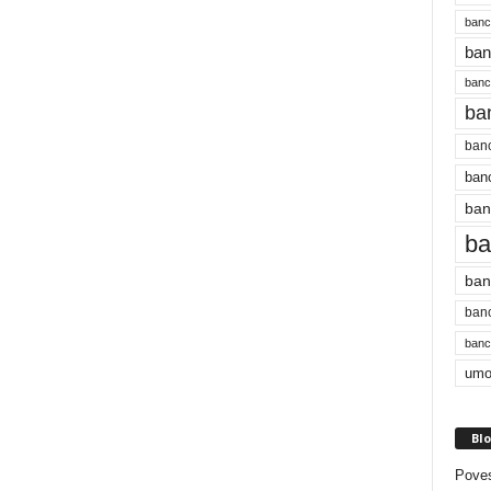
banc
ban
bancu
ba
banc
banc
ban
ba
ban
banc
bancu
umo
Blo
Poves