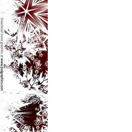
e
t
o
p