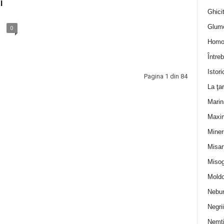
i
Ghicit
Glum
0
Homo
Întreb
Istori
Pagina 1 din 84
La ţa
Marin
Maxi
Miner
Misan
Misog
Moldo
Nebun
Negrii
Nemţ