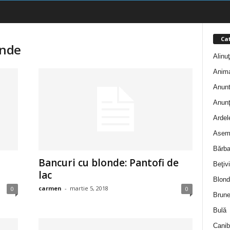
Cat
onde
Alinu
Anim
Anunt
Anunţ
Ardel
Asem
Bărba
Bancuri cu blonde: Pantofi de
Beţivi
lac
Blond
carmen
-
martie 5, 2018
0
0
Brune
Bulă
Canib