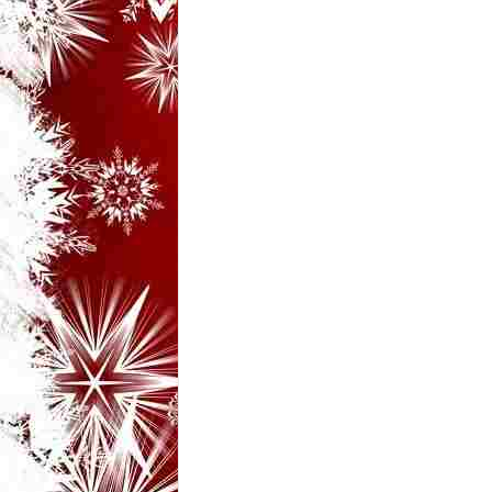
i
–
B
a
n
c
u
r
i
d