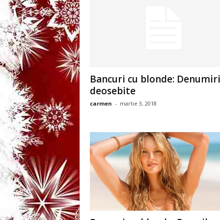
3
-
B
a
Bancuri cu blonde: Denumir
deosebite
n
carmen
-
martie 3, 2018
c
u
l
z
i