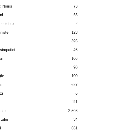
 Norris
73
ni
55
e celebre
2
niste
123
395
 simpatici
46
un
106
98
ţie
100
ri
627
zi
6
111
iale
2.508
zilei
34
i
661