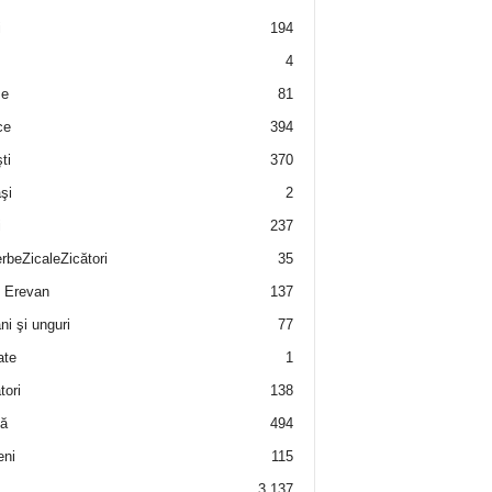
i
194
4
e
81
ce
394
ti
370
şi
2
i
237
rbeZicaleZicători
35
 Erevan
137
i şi unguri
77
ate
1
tori
138
ă
494
eni
115
3.137