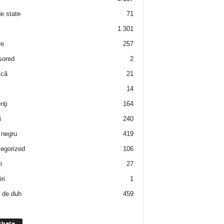
de state
71
1.301
re
257
sored
2
 că
21
14
nţi
164
i
240
negru
419
egorized
106
i
27
ri
1
 de duh
459
chete