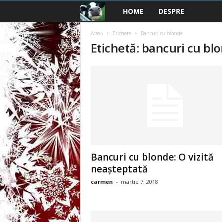
HOME
DESPRE
B
a
Acasă
Etichete
Bancuri cu blonde
Etichetă: bancuri cu bl
n
c
u
r
i
Bancuri cu blonde: O vizită
2
neașteptată
carmen
-
martie 7, 2018
0
2