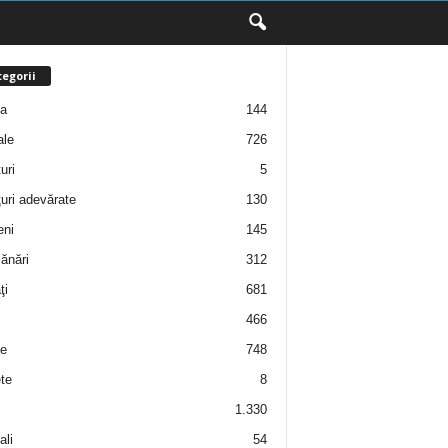
egorii
ţa
144
ale
726
uri
5
uri adevărate
130
eni
145
ănări
312
ţi
681
466
e
748
te
8
1.330
ali
54