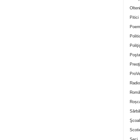
Olten
Pitici
Poem
Politi
Poliţiş
Poşta
Preoţ
ProVe
Radio
Român
Roșc
Sărbă
Şcoal
Scoti
Seci