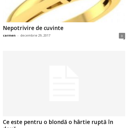
u
r
i
Nepotrivire de cuvinte
carmen
-
decembrie 29, 2017
0
–
B
a
n
c
u
r
Ce este pentru o blondă o hârtie ruptă în
i