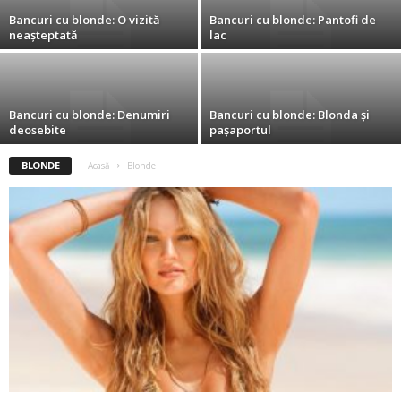
Bancuri cu blonde: O vizită
Bancuri cu blonde: Pantofi de
2
neașteptată
lac
3
-
Bancuri cu blonde: Denumiri
Bancuri cu blonde: Blonda și
deosebite
pașaportul
B
BLONDE
Acasă
Blonde
a
n
c
u
l
z