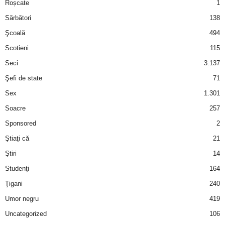
Roșcate
1
Sărbători
138
Şcoală
494
Scotieni
115
Seci
3.137
Şefi de state
71
Sex
1.301
Soacre
257
Sponsored
2
Ştiaţi că
21
Ştiri
14
Studenţi
164
Ţigani
240
Umor negru
419
Uncategorized
106