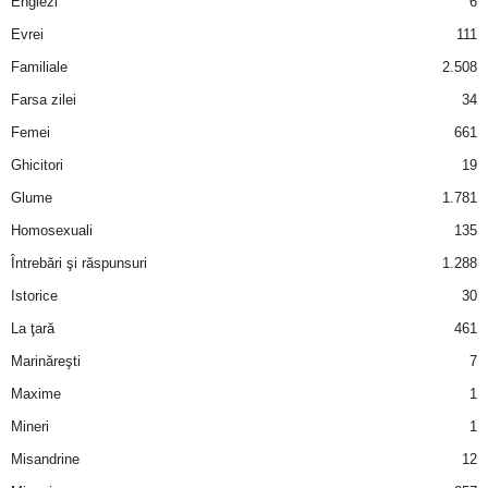
Englezi
6
Evrei
111
Familiale
2.508
Farsa zilei
34
Femei
661
Ghicitori
19
Glume
1.781
Homosexuali
135
Întrebări şi răspunsuri
1.288
Istorice
30
La ţară
461
Marinăreşti
7
Maxime
1
Mineri
1
Misandrine
12