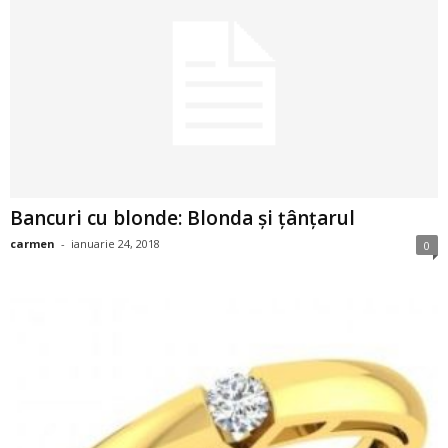
a
i
t
a
r
Bancuri cu blonde: Blonda și țânțarul
i
carmen
-
ianuarie 24, 2018
0
b
a
n
c