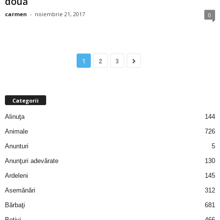
două
carmen
-
noiembrie 21, 2017
0
d
e
1
2
3
t
o
Categorii
p
Alinuţa
144
Animale
726
Anunturi
5
Anunţuri adevărate
130
Ardeleni
145
Asemănări
312
Bărbaţi
681
Beţivi
466