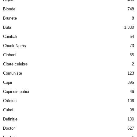
Blonde
748
Brunete
8
Bulă
1.330
Canibali
54
Chuck Norris
73
Ciobani
55
Citate celebre
2
Comuniste
123
Copii
395
Copii simpatici
46
Crăciun
106
Culmi
98
Definiţie
100
Doctori
627