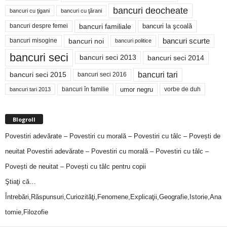
bancuri deocheate
bancuri cu ţigani
bancuri cu ţărani
bancuri familiale
bancuri despre femei
bancuri la şcoală
bancuri noi
bancuri scurte
bancuri misogine
bancuri politice
bancuri seci
bancuri seci 2014
bancuri seci 2013
bancuri tari
bancuri seci 2015
bancuri seci 2016
bancuri în familie
umor negru
vorbe de duh
bancuri tari 2013
Blogroll
Povestiri adevărate – Povestiri cu morală – Povestiri cu tâlc – Povești de
neuitat
Povestiri adevărate – Povestiri cu morală – Povestiri cu tâlc –
Povești de neuitat – Povești cu tâlc pentru copii
Ştiaţi că…
Întrebări,Răspunsuri,Curiozităţi,Fenomene,Explicaţii,Geografie,Istorie,Ana
tomie,Filozofie