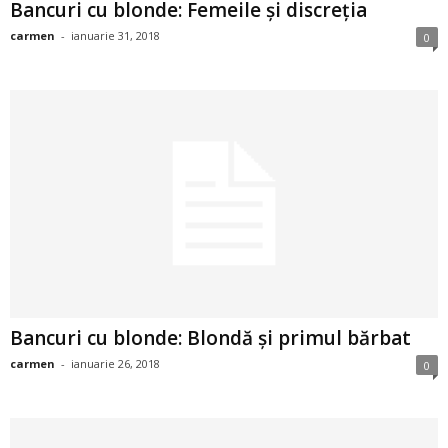
Bancuri cu blonde: Femeile și discreția
i
carmen
-
ianuarie 31, 2018
0
l
e
i
–
C
e
l
Bancuri cu blonde: Blondă și primul bărbat
carmen
-
ianuarie 26, 2018
0
e
m