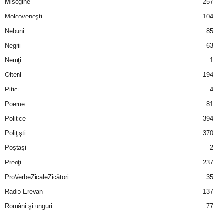
Misogine
257
Moldoveneşti
104
Nebuni
85
Negrii
63
Nemţi
1
Olteni
194
Pitici
4
Poeme
81
Politice
394
Poliţişti
370
Poştaşi
2
Preoţi
237
ProVerbeZicaleZicători
35
Radio Erevan
137
Români şi unguri
77