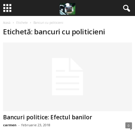
Acasă
Etichete
Bancuri cu politicieni
B
Etichetă: bancuri cu politicieni
a
n
c
u
r
i
Bancuri politice: Efectul banilor
2
carmen
-
februarie 23, 2018
0
0