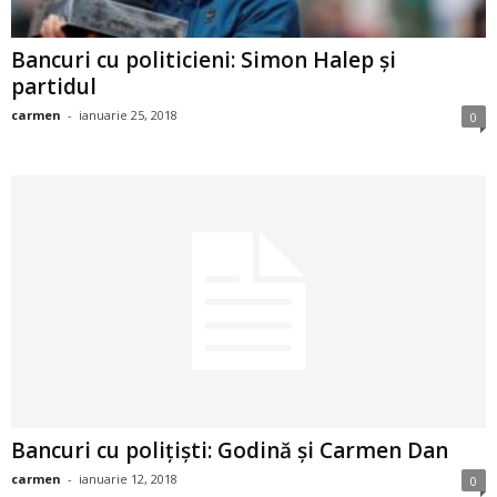
a
Bancuri cu politicieni: Simon Halep și
i
partidul
t
carmen
-
ianuarie 25, 2018
0
a
r
i
b
a
n
Bancuri cu polițiști: Godină și Carmen Dan
c
carmen
-
ianuarie 12, 2018
0