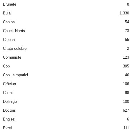
Brunete
8
d
Bulă
1.330
Canibali
54
e
Chuck Norris
73
t
Ciobani
55
Citate celebre
2
o
Comuniste
123
p
Copii
395
Copii simpatici
46
Crăciun
106
Culmi
98
Definiţie
100
Doctori
627
Englezi
6
Evrei
111