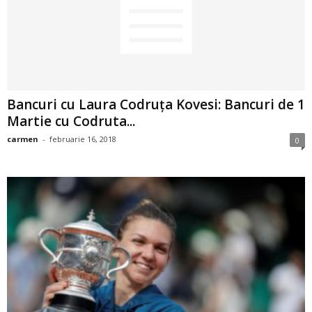
i
l
e
Bancuri cu Laura Codruța Kovesi: Bancuri de 1
i
Martie cu Codruta...
–
carmen
-
februarie 16, 2018
0
C
e
l
e
m