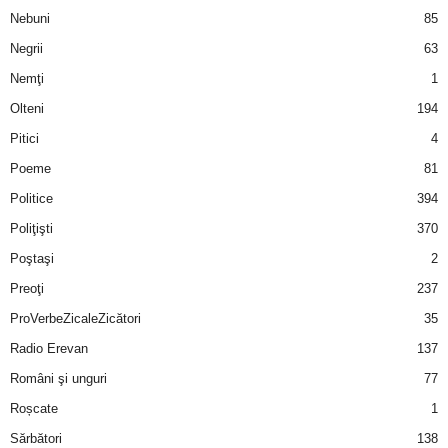
Nebuni
85
Negrii
63
Nemţi
1
Olteni
194
Pitici
4
Poeme
81
Politice
394
Poliţişti
370
Poştaşi
2
Preoţi
237
ProVerbeZicaleZicători
35
Radio Erevan
137
Români şi unguri
77
Roșcate
1
Sărbători
138