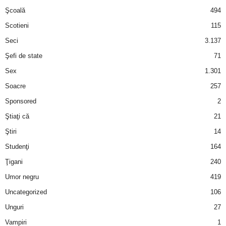
Şcoală
494
Scotieni
115
Seci
3.137
Şefi de state
71
Sex
1.301
Soacre
257
Sponsored
2
Ştiaţi că
21
Ştiri
14
Studenţi
164
Ţigani
240
Umor negru
419
Uncategorized
106
Unguri
27
Vampiri
1