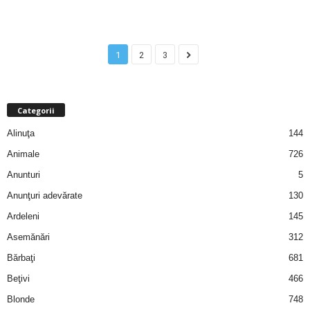
u
r
1
2
3
i
–
Categorii
B
Alinuţa
144
a
Animale
726
Anunturi
5
n
Anunţuri adevărate
130
c
Ardeleni
145
Asemănări
312
u
Bărbaţi
681
r
Beţivi
466
Blonde
748
i