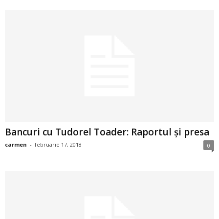
2
3
-
B
a
n
Bancuri cu Tudorel Toader: Raportul și presa
c
carmen
-
februarie 17, 2018
0
u
l
z