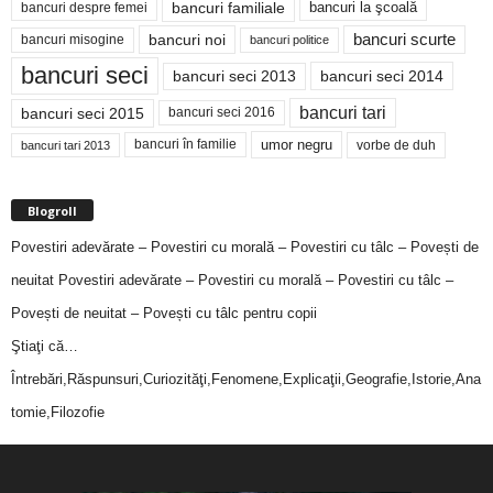
bancuri familiale
bancuri despre femei
bancuri la şcoală
bancuri noi
bancuri scurte
bancuri misogine
bancuri politice
bancuri seci
bancuri seci 2014
bancuri seci 2013
bancuri tari
bancuri seci 2015
bancuri seci 2016
bancuri în familie
umor negru
vorbe de duh
bancuri tari 2013
Blogroll
Povestiri adevărate – Povestiri cu morală – Povestiri cu tâlc – Povești de
neuitat
Povestiri adevărate – Povestiri cu morală – Povestiri cu tâlc –
Povești de neuitat – Povești cu tâlc pentru copii
Ştiaţi că…
Întrebări,Răspunsuri,Curiozităţi,Fenomene,Explicaţii,Geografie,Istorie,Ana
tomie,Filozofie