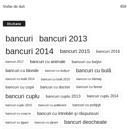
Vorbe de duh
459
Etichete
bancuri
bancuri 2013
bancuri 2014
bancuri 2015
bancuri 2016
bancuri cu animale
bancuri cu beţivi
bancuri 2017
bancuri cu bulă
bancuri cu blonde
bancuri cu bulişor
bancuri cu bulă 2014
bancuri cu bărbaţi
bancuri cu bulă 2015
bancuri cu copii
bancuri cu doctori
bancuri cu femei
bancuri cuplu
bancuri cuplu 2014
bancuri cuplu 2013
bancuri cu poliţişti
bancuri cuplu 2015
bancuri cu politicieni
bancuri cu întrebări şi răspunsuri
bancuri cu soacre
bancuri deocheate
bancuri cu ţigani
bancuri cu ţărani