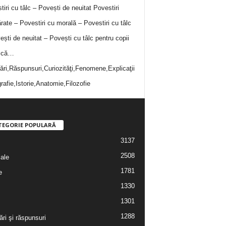
tiri cu tâlc – Povești de neuitat
Povestiri
rate – Povestiri cu morală – Povestiri cu tâlc
ești de neuitat – Povești cu tâlc pentru copii
i că…
bări,Răspunsuri,Curiozităţi,Fenomene,Explicaţii
rafie,Istorie,Anatomie,Filozofie
TEGORIE POPULARĂ
3137
2508
iale
1781
e
1330
1301
1288
ări şi răspunsuri