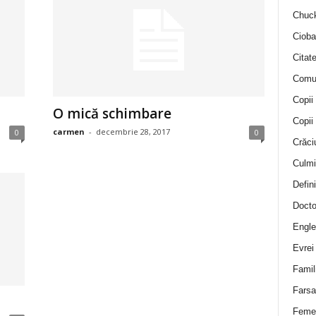
Chuck
Cioba
Citat
Comu
Copii
O mică schimbare
Copii
carmen
-
decembrie 28, 2017
0
0
Crăci
Culmi
Defini
Docto
Engle
Evrei
Famil
Farsa 
Feme