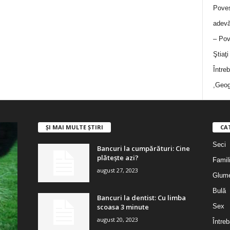
Poves
adevă
– Pov
Ştiaţ
Între
,Geog
ȘI MAI MULTE ȘTIRI
CA
Seci
Bancuri la cumpărături: Cine
plătește azi?
Famil
august 27, 2023
Glum
Bulă
Bancuri la dentist: Cu limba
scoasa 3 minute
Sex
august 20, 2023
Întreb