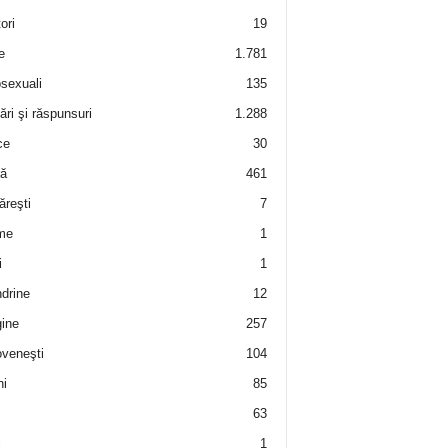
ori
19
e
1.781
sexuali
135
ări şi răspunsuri
1.288
ce
30
ră
461
ăreşti
7
me
1
i
1
drine
12
ine
257
veneşti
104
i
85
63
i
1