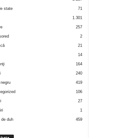
de state
71
1.301
re
257
sored
2
 că
21
14
nţi
164
i
240
negru
419
egorized
106
i
27
ri
1
 de duh
459
chete