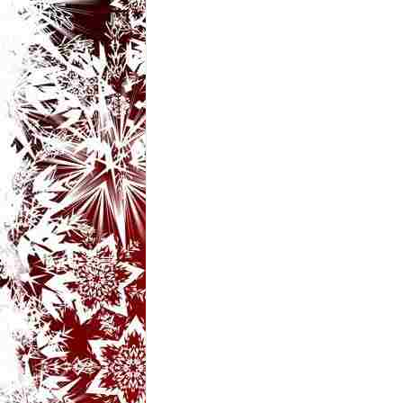
t
a
r
i
b
a
n
c
u
r