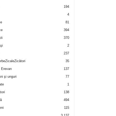
i
194
4
e
81
ce
394
ti
370
şi
2
i
237
rbeZicaleZicători
35
 Erevan
137
i şi unguri
77
ate
1
tori
138
ă
494
eni
115
3.137