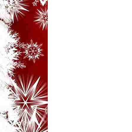
i
–
B
a
n
c
u
r
i
d