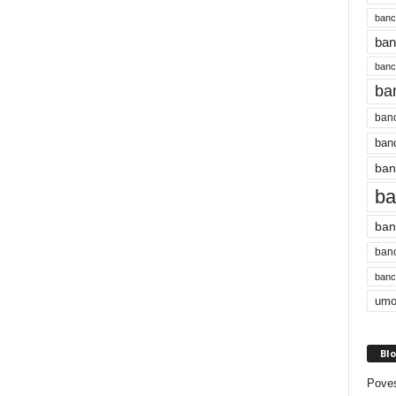
banc
ban
bancu
ba
banc
banc
ban
ba
ban
banc
bancu
umo
Blo
Poves