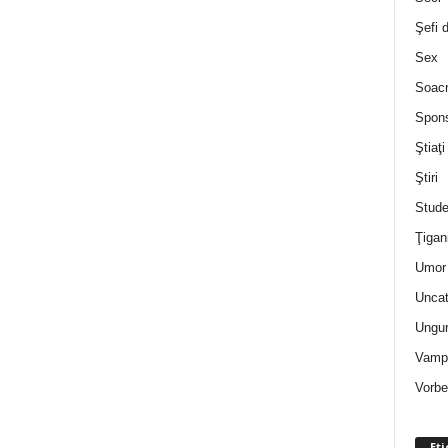
Şefi 
Sex
Soac
Spon
Ştiaţi
Ştiri
Stude
Ţigan
Umor 
Uncat
Ungur
Vampi
Vorbe
Eti