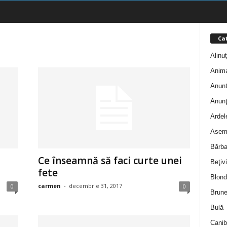
Cat
e
Alinu
Anim
Anunt
Anunţ
Ardel
Asem
Bărba
Ce înseamnă să faci curte unei
Beţivi
fete
Blond
carmen
-
decembrie 31, 2017
0
0
Brune
Bulă
Canib