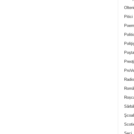
Olten
Pitici
Poem
Politi
Poliţiş
Poşta
Preoţ
ProVe
Radio
Român
Roșc
Sărbă
Şcoal
Scoti
Seci