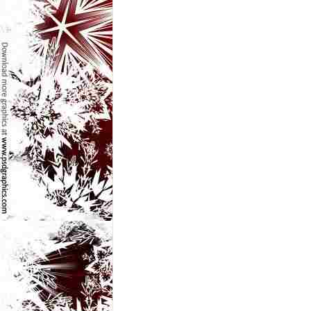
e
t
o
p