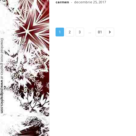
l
carmen
-
decembrie 25, 2017
e
i
...
1
2
3
81
–
C
e
l
e
m
a
i