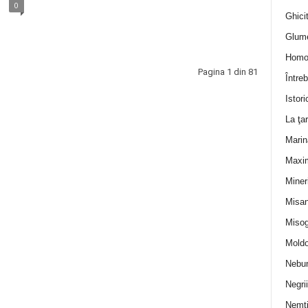
0
Ghicit
Glum
Homo
Pagina 1 din 81
Întreb
Istori
La ţa
Marin
Maxi
Miner
Misan
Misog
Moldo
Nebun
Negrii
Nemţ