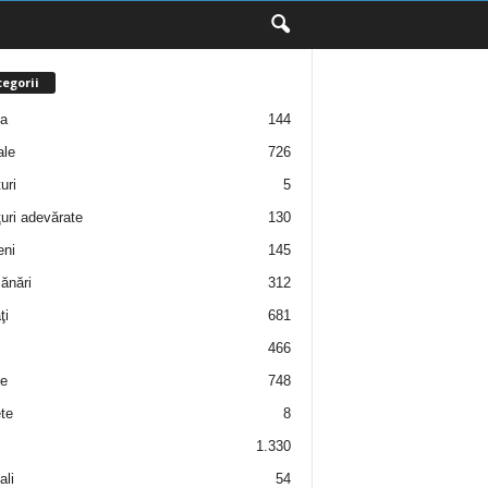
egorii
ţa
144
ale
726
uri
5
uri adevărate
130
eni
145
ănări
312
ţi
681
466
e
748
te
8
1.330
ali
54