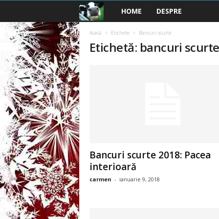
HOME
DESPRE
B
a
Acasă
Etichete
Bancuri scurte
Etichetă: bancuri scurt
n
c
u
r
i
Bancuri scurte 2018: Pacea
2
interioară
carmen
-
ianuarie 9, 2018
0
2