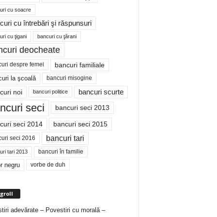
uri cu soacre
curi cu întrebări şi răspunsuri
ri cu ţigani
bancuri cu ţărani
ncuri deocheate
bancuri familiale
uri despre femei
bancuri misogine
uri la şcoală
curi noi
bancuri scurte
bancuri politice
ncuri seci
bancuri seci 2013
curi seci 2014
bancuri seci 2015
bancuri tari
uri seci 2016
bancuri în familie
ri tari 2013
r negru
vorbe de duh
groll
tiri adevărate – Povestiri cu morală –