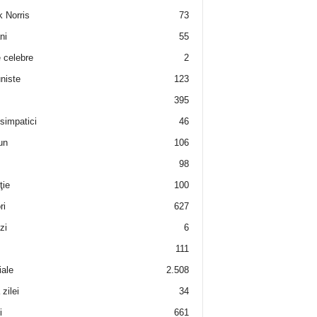
 Norris
73
ni
55
e celebre
2
niste
123
395
 simpatici
46
un
106
98
ţie
100
ri
627
zi
6
111
iale
2.508
zilei
34
i
661