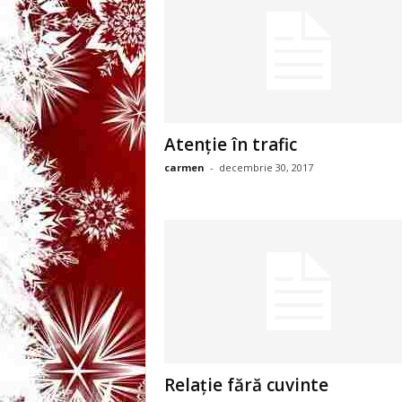
3
-
B
a
Atenție în trafic
carmen
-
decembrie 30, 2017
n
c
u
l
z
i
Relație fără cuvinte