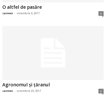
a
O altfel de pasăre
i
carmen
-
noiembrie 6, 2017
0
t
a
r
i
b
a
Agronomul și țăranul
n
carmen
-
octombrie 23, 2017
0
c