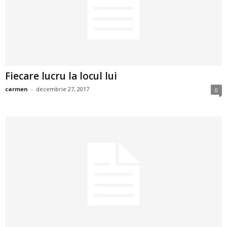
i
l
e
Fiecare lucru la locul lui
i
carmen
-
decembrie 27, 2017
0
–
C
e
l
e
m