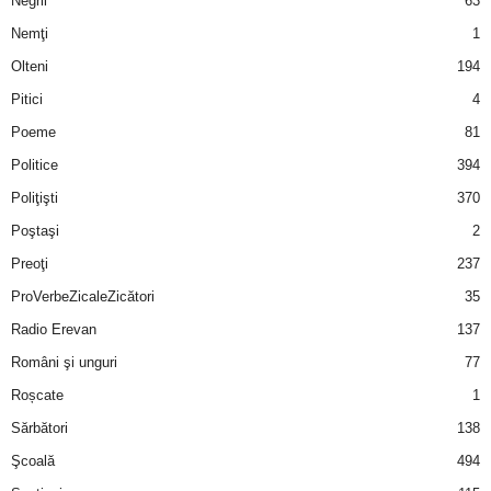
Negrii
63
Nemţi
1
Olteni
194
Pitici
4
Poeme
81
Politice
394
Poliţişti
370
Poştaşi
2
Preoţi
237
ProVerbeZicaleZicători
35
Radio Erevan
137
Români şi unguri
77
Roșcate
1
Sărbători
138
Şcoală
494