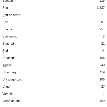
Scotieni
115
Seci
3.137
Şefi de state
71
Sex
1.301
Soacre
257
Sponsored
2
Ştiaţi că
21
Ştiri
14
Studenţi
164
Ţigani
240
Umor negru
419
Uncategorized
106
Unguri
27
Vampiri
1
Vorbe de duh
459