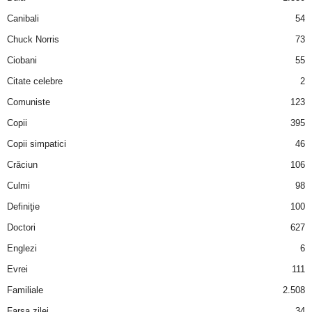
Canibali
54
d
Chuck Norris
73
e
Ciobani
55
Citate celebre
2
t
Comuniste
123
o
Copii
395
Copii simpatici
46
p
Crăciun
106
Culmi
98
Definiţie
100
Doctori
627
Englezi
6
Evrei
111
Familiale
2.508
Farsa zilei
34