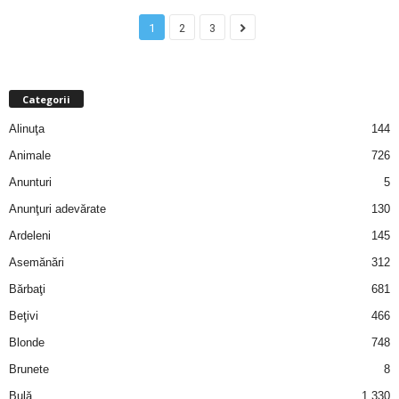
u
1
2
3
r
i
Categorii
–
Alinuţa
144
Animale
726
B
Anunturi
5
a
Anunţuri adevărate
130
Ardeleni
145
n
Asemănări
312
c
Bărbaţi
681
u
Beţivi
466
Blonde
748
r
Brunete
8
i
Bulă
1.330