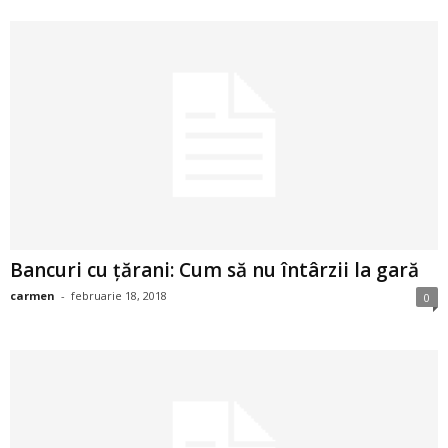
2
3
-
B
a
n
Bancuri cu țărani: Cum să nu întârzii la gară
c
carmen
-
februarie 18, 2018
0
u
l
z