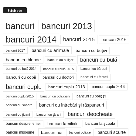
Etichete
bancuri
bancuri 2013
bancuri 2014
bancuri 2015
bancuri 2016
bancuri cu animale
bancuri cu beţivi
bancuri 2017
bancuri cu bulă
bancuri cu blonde
bancuri cu bulişor
bancuri cu bulă 2014
bancuri cu bărbaţi
bancuri cu bulă 2015
bancuri cu copii
bancuri cu doctori
bancuri cu femei
bancuri cuplu
bancuri cuplu 2014
bancuri cuplu 2013
bancuri cu poliţişti
bancuri cuplu 2015
bancuri cu politicieni
bancuri cu întrebări şi răspunsuri
bancuri cu soacre
bancuri deocheate
bancuri cu ţigani
bancuri cu ţărani
bancuri familiale
bancuri despre femei
bancuri la şcoală
bancuri noi
bancuri scurte
bancuri misogine
bancuri politice