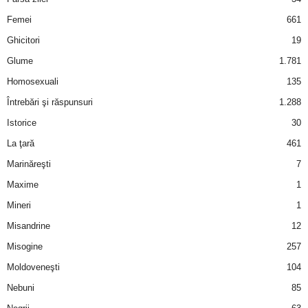
Femei
661
Ghicitori
19
Glume
1.781
Homosexuali
135
Întrebări şi răspunsuri
1.288
Istorice
30
La ţară
461
Marinăreşti
7
Maxime
1
Mineri
1
Misandrine
12
Misogine
257
Moldoveneşti
104
Nebuni
85