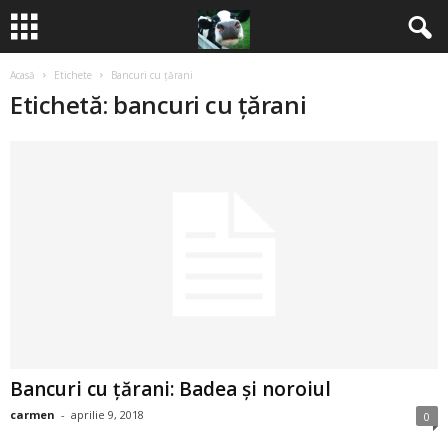
Acasă
Etichete
Bancuri cu ţărani
B
Etichetă: bancuri cu ţărani
a
n
c
u
r
i
Bancuri cu țărani: Badea și noroiul
2
carmen
-
aprilie 9, 2018
0
0