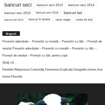
bancuri seci
bancuri seci 2014
bancuri seci 2013
bancuri tari
bancuri seci 2015
bancuri seci 2016
bancuri în familie
umor negru
vorbe de duh
bancuri tari 2013
Blogroll
Povestiri adevărate – Povestiri cu morală – Povestiri cu tâlc – Povești de
neuitat
Povestiri adevărate – Povestiri cu morală – Povestiri cu tâlc –
Povești de neuitat – Povești cu tâlc pentru copii
Ştiaţi că…
Întrebări,Răspunsuri,Curiozităţi,Fenomene,Explicaţii,Geografie,Istorie,Ana
tomie,Filozofie