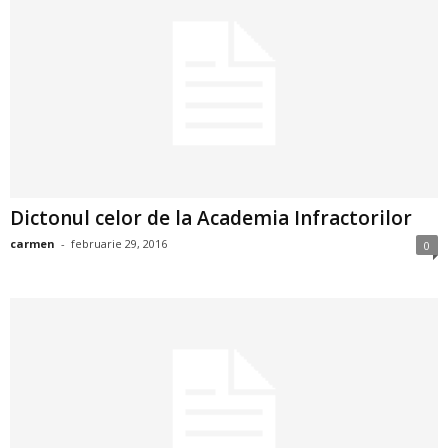
a
i
t
a
r
Dictonul celor de la Academia Infractorilor
i
carmen
-
februarie 29, 2016
0
b
a
n
c