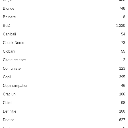
Blonde
748
Brunete
8
Bulă
1.330
Canibali
54
Chuck Norris
73
Ciobani
55
Citate celebre
2
Comuniste
123
Copii
395
Copii simpatici
46
Crăciun
106
Culmi
98
Definiţie
100
Doctori
627