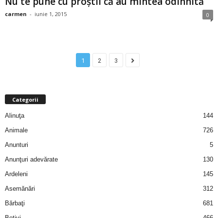
Nu te pune cu proştii că au mintea odihnită
carmen
-
iunie 1, 2015
0
d
e
1
2
3
t
o
Categorii
p
Alinuţa
144
Animale
726
Anunturi
5
Anunţuri adevărate
130
Ardeleni
145
Asemănări
312
Bărbaţi
681
Beţivi
466