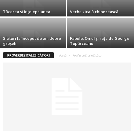
2
Tăcerea și înțelepciunea
Veche zicală chinezească
3
-
Sfaturi la început de an: depre
Fabule: Omul şi raţa de George
greșeli
Topârceanu
B
PROVERBEZICALEZICĂTORI
Acasă
ProVerbeZicaleZicători
a
n
c
u
l
z