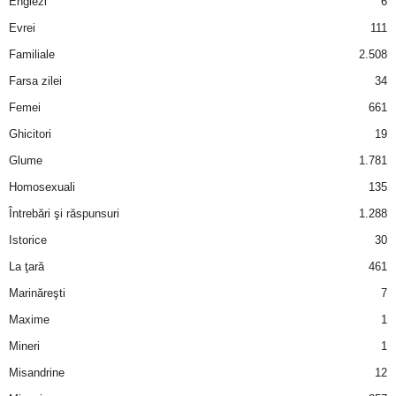
Englezi
6
Evrei
111
Familiale
2.508
Farsa zilei
34
Femei
661
Ghicitori
19
Glume
1.781
Homosexuali
135
Întrebări şi răspunsuri
1.288
Istorice
30
La ţară
461
Marinăreşti
7
Maxime
1
Mineri
1
Misandrine
12