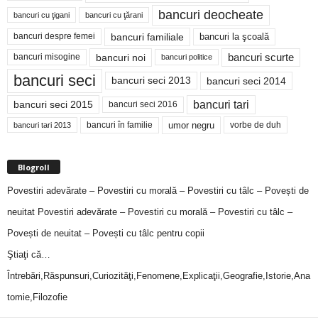
bancuri deocheate
bancuri cu ţigani
bancuri cu ţărani
bancuri familiale
bancuri despre femei
bancuri la şcoală
bancuri noi
bancuri scurte
bancuri misogine
bancuri politice
bancuri seci
bancuri seci 2014
bancuri seci 2013
bancuri tari
bancuri seci 2015
bancuri seci 2016
bancuri în familie
umor negru
vorbe de duh
bancuri tari 2013
Blogroll
Povestiri adevărate – Povestiri cu morală – Povestiri cu tâlc – Povești de
neuitat
Povestiri adevărate – Povestiri cu morală – Povestiri cu tâlc –
Povești de neuitat – Povești cu tâlc pentru copii
Ştiaţi că…
Întrebări,Răspunsuri,Curiozităţi,Fenomene,Explicaţii,Geografie,Istorie,Ana
tomie,Filozofie