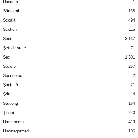
Roșcate
1
Sărbători
138
Şcoală
494
Scotieni
115
Seci
3.137
Şefi de state
71
Sex
1.301
Soacre
257
Sponsored
2
Ştiaţi că
21
Ştiri
14
Studenţi
164
Ţigani
240
Umor negru
419
Uncategorized
106