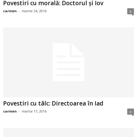
Povestiri cu morală: Doctorul şi Iov
i
carmen
-
martie 24, 2016
0
l
e
i
–
C
e
l
Povestiri cu tâlc: Directoarea în Iad
carmen
-
martie 17, 2016
0
e
m