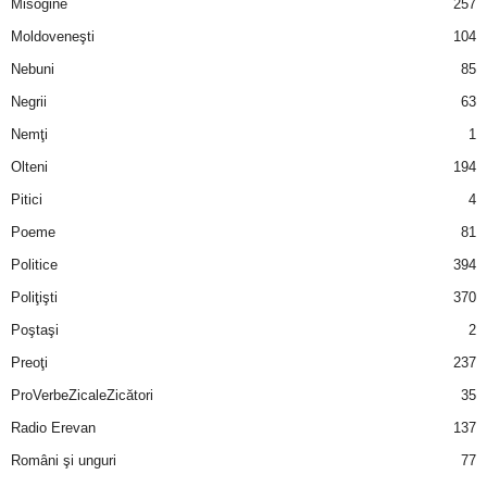
Misogine
257
Moldoveneşti
104
Nebuni
85
Negrii
63
Nemţi
1
Olteni
194
Pitici
4
Poeme
81
Politice
394
Poliţişti
370
Poştaşi
2
Preoţi
237
ProVerbeZicaleZicători
35
Radio Erevan
137
Români şi unguri
77