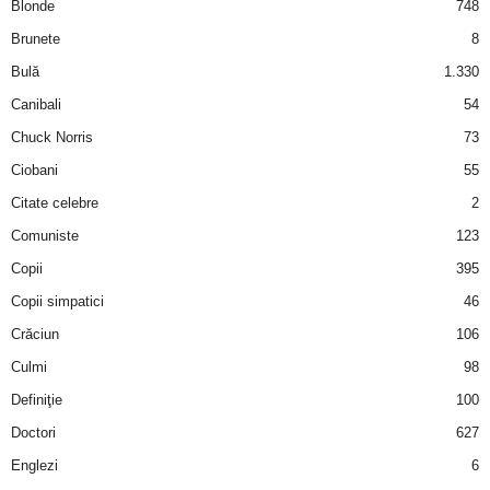
Blonde
748
Brunete
8
Bulă
1.330
Canibali
54
Chuck Norris
73
Ciobani
55
Citate celebre
2
Comuniste
123
Copii
395
Copii simpatici
46
Crăciun
106
Culmi
98
Definiţie
100
Doctori
627
Englezi
6