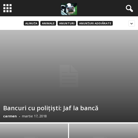
ALINUŢA
ANIMALE
ANUNTURI
ANUNŢURI ADEVĂRATE
B
a
n
c
u
r
i
Bancuri cu polițiști: Jaf la bancă
carmen
-
martie 17, 2018
2
0