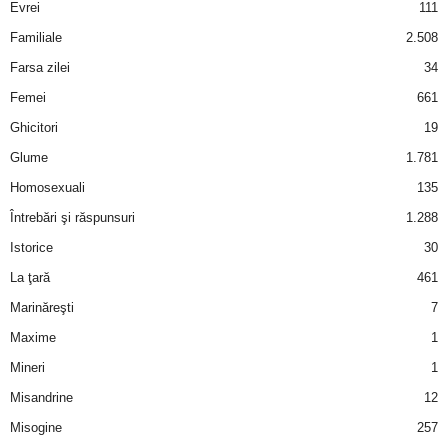
Evrei
111
Familiale
2.508
Farsa zilei
34
Femei
661
Ghicitori
19
Glume
1.781
Homosexuali
135
Întrebări şi răspunsuri
1.288
Istorice
30
La ţară
461
Marinăreşti
7
Maxime
1
Mineri
1
Misandrine
12
Misogine
257