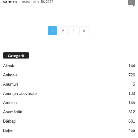
carmen
-
octombrie 10, 2017
0
d
e
1
2
3
t
o
Categorii
Alinuţa
144
p
Animale
726
Anunturi
5
Anunţuri adevărate
130
Ardeleni
145
Asemănări
312
Bărbaţi
681
Beţivi
466