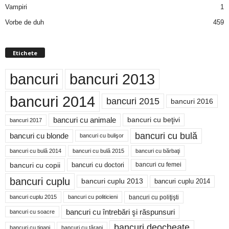
Vampiri
1
Vorbe de duh
459
Etichete
bancuri
bancuri 2013
bancuri 2014
bancuri 2015
bancuri 2016
bancuri cu animale
bancuri cu beţivi
bancuri 2017
bancuri cu bulă
bancuri cu blonde
bancuri cu bulişor
bancuri cu bulă 2014
bancuri cu bărbaţi
bancuri cu bulă 2015
bancuri cu copii
bancuri cu doctori
bancuri cu femei
bancuri cuplu
bancuri cuplu 2014
bancuri cuplu 2013
bancuri cu poliţişti
bancuri cuplu 2015
bancuri cu politicieni
bancuri cu întrebări şi răspunsuri
bancuri cu soacre
bancuri deocheate
bancuri cu ţigani
bancuri cu ţărani