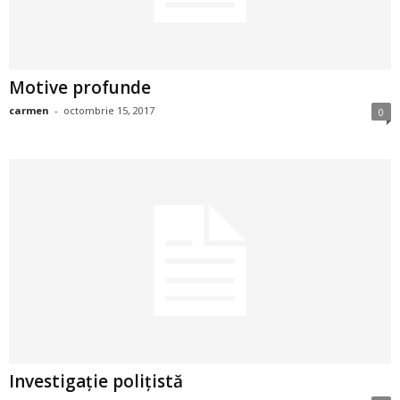
u
r
i
Motive profunde
carmen
-
octombrie 15, 2017
0
–
B
a
n
c
u
r
Investigație polițistă
i