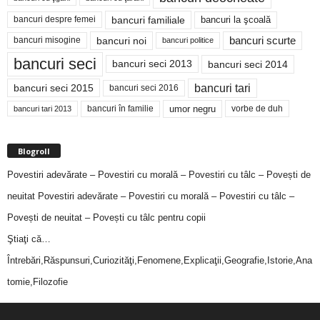
bancuri familiale
bancuri despre femei
bancuri la şcoală
bancuri noi
bancuri scurte
bancuri misogine
bancuri politice
bancuri seci
bancuri seci 2014
bancuri seci 2013
bancuri tari
bancuri seci 2015
bancuri seci 2016
bancuri în familie
umor negru
vorbe de duh
bancuri tari 2013
Blogroll
Povestiri adevărate – Povestiri cu morală – Povestiri cu tâlc – Povești de
neuitat
Povestiri adevărate – Povestiri cu morală – Povestiri cu tâlc –
Povești de neuitat – Povești cu tâlc pentru copii
Ştiaţi că…
Întrebări,Răspunsuri,Curiozităţi,Fenomene,Explicaţii,Geografie,Istorie,Ana
tomie,Filozofie