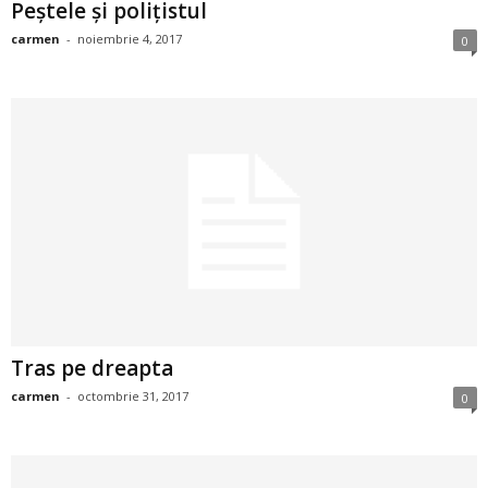
Peștele și polițistul
i
carmen
-
noiembrie 4, 2017
0
l
e
i
–
C
e
l
Tras pe dreapta
carmen
-
octombrie 31, 2017
0
e
m