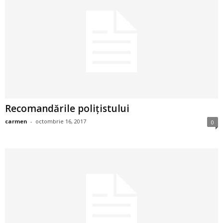
a
i
t
a
r
Recomandările polițistului
i
carmen
-
octombrie 16, 2017
0
b
a
n
c