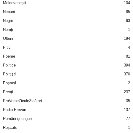
Moldoveneşti
104
Nebuni
85
Negrii
63
Nemţi
1
Olteni
194
Pitici
4
Poeme
81
Politice
394
Poliţişti
370
Poştaşi
2
Preoţi
237
ProVerbeZicaleZicători
35
Radio Erevan
137
Români şi unguri
77
Roșcate
1