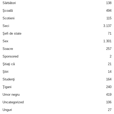
Sărbători
138
Şcoală
494
Scotieni
115
Seci
3.137
Şefi de state
71
Sex
1.301
Soacre
257
Sponsored
2
Ştiaţi că
21
Ştiri
14
Studenţi
164
Ţigani
240
Umor negru
419
Uncategorized
106
Unguri
27