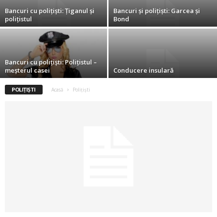
Bancuri cu polițiști: Țiganul și
Bancuri și polițiști: Garcea și
2
polițistul
Bond
3
-
Bancuri cu polițiști: Polițistul –
meșterul casei
Conducere insulară
B
POLIŢIŞTI
Acasă
Poliţişti
a
n
c
u
l
z