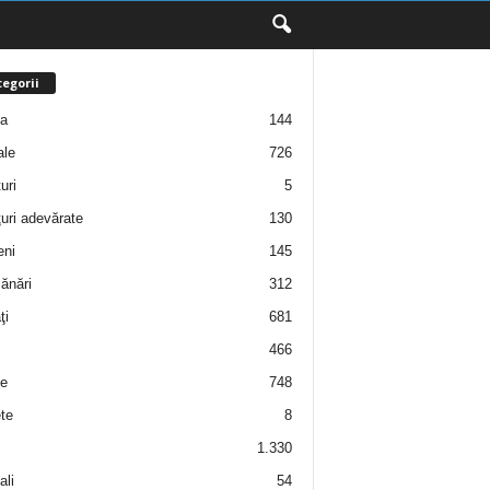
egorii
ţa
144
ale
726
uri
5
uri adevărate
130
eni
145
ănări
312
ţi
681
466
e
748
te
8
1.330
ali
54