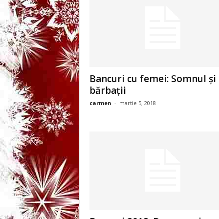
3
-
B
a
Bancuri cu femei: Somnul și
bărbații
n
carmen
-
martie 5, 2018
c
u
l
z
i