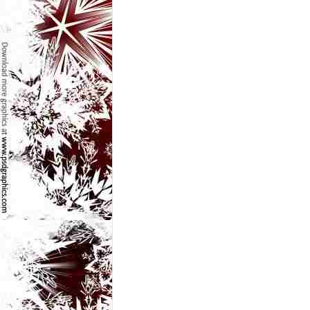
e
t
o
p