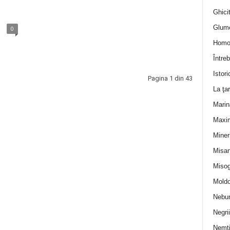
Ghicit
Glum
0
Homo
Întreb
Istori
Pagina 1 din 43
La ţa
Marin
Maxi
Miner
Misan
Misog
Moldo
Nebun
Negrii
Nemţ