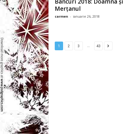
Bancuri 2018: Doamna și
l
Merțanul
e
carmen
-
ianuarie 26, 2018
i
–
...
1
2
3
43
C
e
l
e
m
a
i