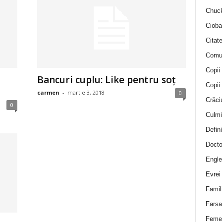
Chuck
Cioba
Citat
Comu
Copii
Bancuri cuplu: Like pentru soț
Copii
carmen
-
martie 3, 2018
0
Crăci
0
Culmi
Defini
Docto
Engle
Evrei
Famil
Farsa 
Feme