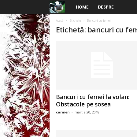
HOME
DESPRE
B
a
Acasă
Etichete
Bancuri cu femei
Etichetă: bancuri cu fe
n
c
u
r
i
Bancuri cu femei la volan:
2
Obstacole pe șosea
carmen
-
martie 20, 2018
0
2