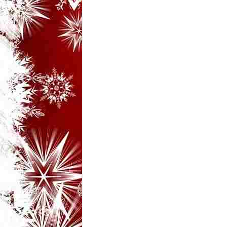
i
–
B
a
n
c
u
r
i
d