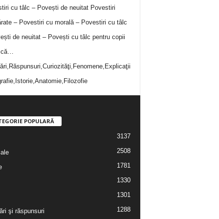
tiri cu tâlc – Povești de neuitat
Povestiri
rate – Povestiri cu morală – Povestiri cu tâlc
ești de neuitat – Povești cu tâlc pentru copii
i că…
bări,Răspunsuri,Curiozităţi,Fenomene,Explicaţii
rafie,Istorie,Anatomie,Filozofie
TEGORIE POPULARĂ
3137
2508
iale
1781
e
1330
1301
1288
ări şi răspunsuri