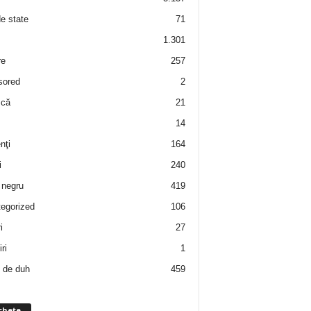
de state
71
1.301
re
257
sored
2
 că
21
14
nţi
164
i
240
negru
419
egorized
106
i
27
ri
1
 de duh
459
chete