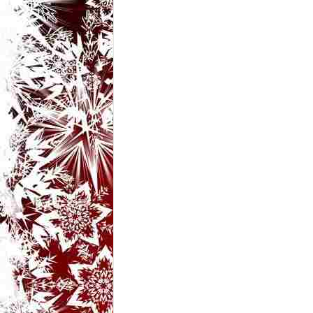
t
a
r
i
b
a
n
c
u
r