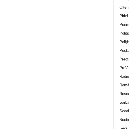
Olten
Pitici
Poem
Politi
Poliţiş
Poşta
Preoţ
ProVe
Radio
Român
Roșc
Sărbă
Şcoal
Scoti
Seci