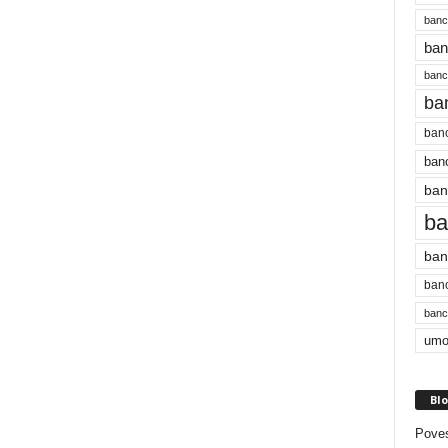
banc
ban
bancu
ba
banc
banc
ban
ba
ban
banc
bancu
umo
Blo
Poves