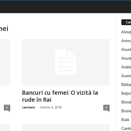
Cat
mei
Alinu
Anim
Anunt
Anunţ
Ardel
Asem
Bărba
Bancuri cu femei: O vizită la
Beţivi
rude în Rai
Blond
carmen
-
martie 6, 2018
0
0
Brune
Bulă
Canib