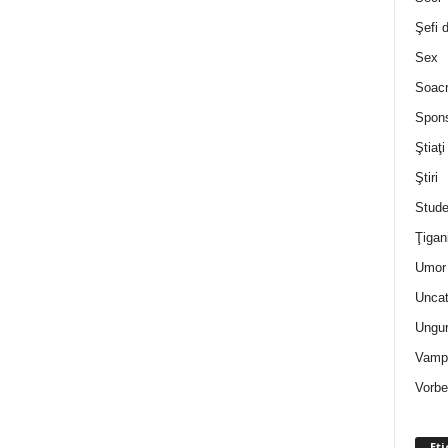
Şefi 
Sex
Soac
Spon
Ştiaţi
Ştiri
Stude
Ţigan
Umor 
Uncat
Ungur
Vampi
Vorbe
Eti