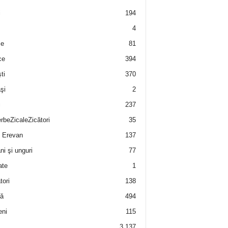
i
194
4
e
81
ce
394
ti
370
şi
2
i
237
rbeZicaleZicători
35
 Erevan
137
i şi unguri
77
ate
1
tori
138
ă
494
eni
115
3.137