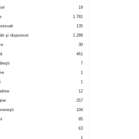
ori
19
e
1.781
sexuali
135
ări şi răspunsuri
1.288
ce
30
ră
461
ăreşti
7
me
1
i
1
drine
12
ine
257
veneşti
104
i
85
63
i
1