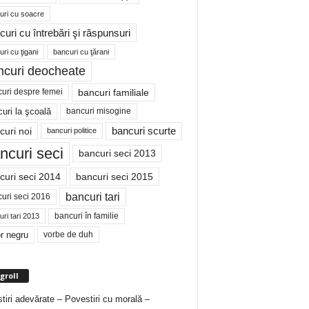
uri cu soacre
curi cu întrebări şi răspunsuri
ri cu ţigani
bancuri cu ţărani
ncuri deocheate
bancuri familiale
uri despre femei
bancuri misogine
uri la şcoală
curi noi
bancuri scurte
bancuri politice
ncuri seci
bancuri seci 2013
curi seci 2014
bancuri seci 2015
bancuri tari
uri seci 2016
bancuri în familie
ri tari 2013
r negru
vorbe de duh
groll
tiri adevărate – Povestiri cu morală –