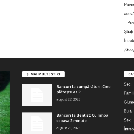
Poves
adevă
– Pov
Ştiaţ
Între
,Geog
ȘI MAI MULTE ȘTIRI
CA
Seci
Bancuri la cumpărături: Cine
plătește azi?
Famil
august 27, 2023
Glum
Bulă
Bancuri la dentist: Cu limba
scoasa 3 minute
Sex
august 20, 2023
Întreb