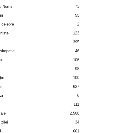
 Norris
73
ni
55
e celebre
2
niste
123
395
 simpatici
46
un
106
98
ţie
100
ri
627
zi
6
111
iale
2.508
zilei
34
i
661