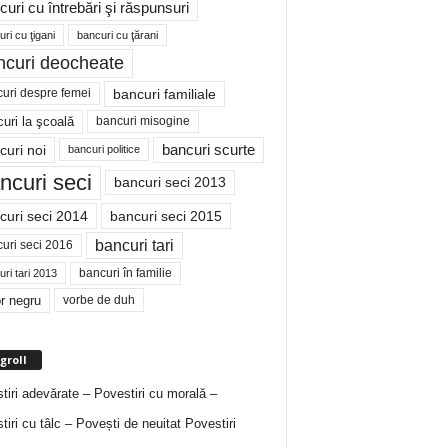
curi cu întrebări şi răspunsuri
ri cu ţigani
bancuri cu ţărani
ncuri deocheate
bancuri familiale
uri despre femei
bancuri misogine
uri la şcoală
curi noi
bancuri scurte
bancuri politice
ncuri seci
bancuri seci 2013
curi seci 2014
bancuri seci 2015
bancuri tari
uri seci 2016
bancuri în familie
ri tari 2013
r negru
vorbe de duh
groll
tiri adevărate – Povestiri cu morală –
tiri cu tâlc – Povești de neuitat
Povestiri