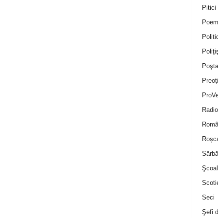
Pitici
Poem
Politi
Poliţiş
Poşta
Preoţ
ProVe
Radio
Român
Roșc
Sărbă
Şcoal
Scoti
Seci
Şefi 