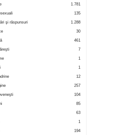
e
1.781
sexuali
135
ări şi răspunsuri
1.288
ce
30
ră
461
ăreşti
7
me
1
i
1
drine
12
ine
257
veneşti
104
i
85
63
i
1
i
194