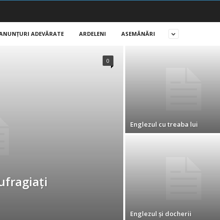
ANUNŢURI ADEVĂRATE
ARDELENI
ASEMĂNĂRI
0
Englezul cu treaba lui
ufragiați
Englezul şi docherii