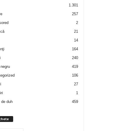
1.301
re
257
sored
2
 că
21
14
nţi
164
i
240
negru
419
egorized
106
i
27
ri
1
 de duh
459
chete