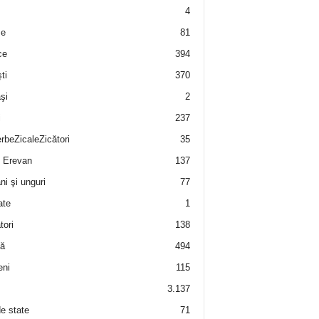
4
e
81
ce
394
ti
370
şi
2
i
237
rbeZicaleZicători
35
 Erevan
137
i şi unguri
77
ate
1
tori
138
ă
494
eni
115
3.137
de state
71