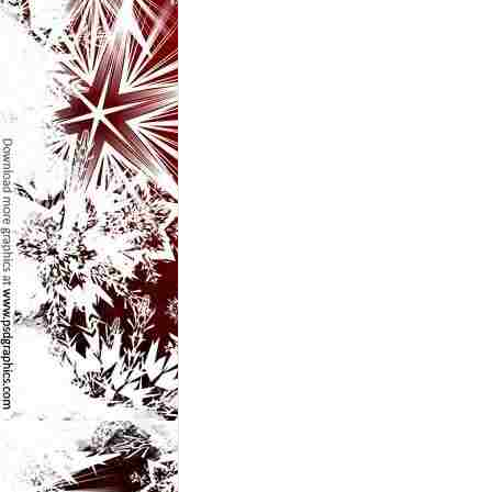
l
e
i
–
C
e
l
e
m
a
i