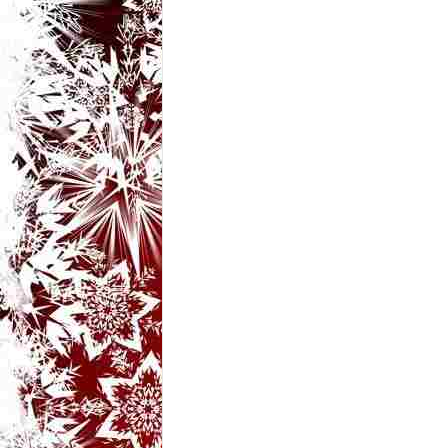
t
a
r
i
b
a
n
c
u
r