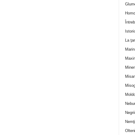
Glum
Homo
Întreb
Istori
La ţa
Marin
Maxi
Miner
Misan
Misog
Moldo
Nebun
Negrii
Nemţ
Olten