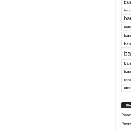
ban
bancu
ba
banc
banc
ban
ba
ban
banc
bancu
umo
Blo
Poves
Poves