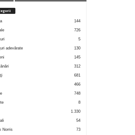
egorii
ţa
144
ale
726
uri
5
uri adevărate
130
eni
145
ănări
312
ţi
681
466
e
748
te
8
1.330
ali
54
 Norris
73