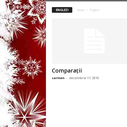
3
ENGLEZI
Acasă
Englezi
-
B
a
n
c
Comparaţii
carmen
-
decembrie 17, 2010
u
l
z
i