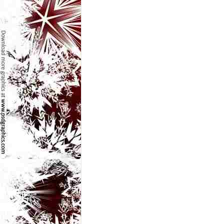
e
t
o
p