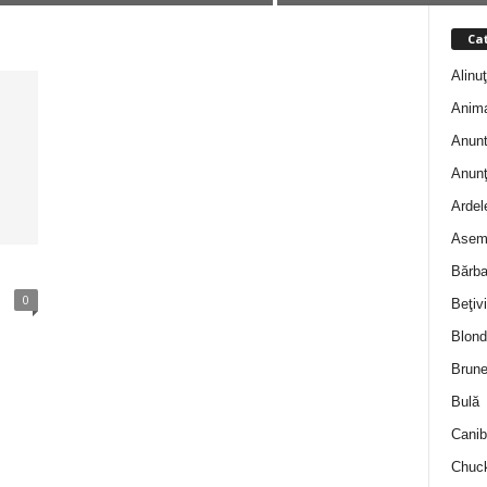
Cat
Alinu
Anim
Anunt
Anunţ
Ardel
Asem
Bărba
0
Beţivi
Blond
Brune
Bulă
Canib
Chuck