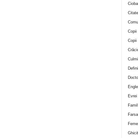
Cioba
Citat
Comu
Copii
Copii
Crăci
Culmi
Defini
Docto
Engle
Evrei
Famil
Farsa 
Feme
Ghicit