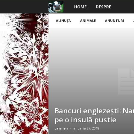
HOME
DESPRE
B
a
ALINUŢA
ANIMALE
ANUNTURI
n
c
u
r
i
2
Bancuri englezești: Na
0
pe o insulă pustie
2
carmen
-
ianuarie 27, 2018