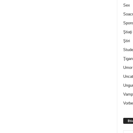
Sex
Soac
Spon
Ştiaţi
Ştiri
Stude
Ţigan
Umor 
Uncat
Ungur
Vampi
Vorbe
Eti