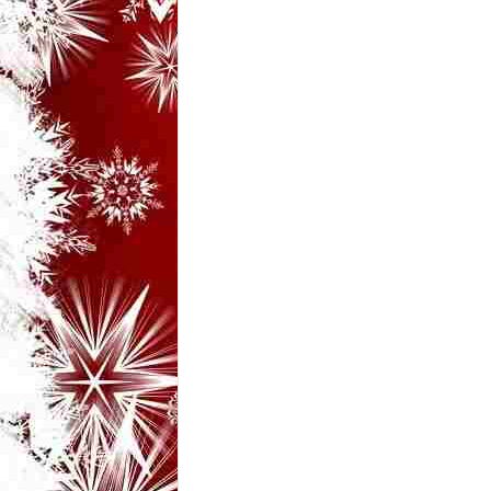
i
–
B
a
n
c
u
r
i
d