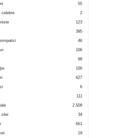
ni
55
e celebre
2
niste
123
395
 simpatici
46
un
106
98
ţie
100
ri
627
zi
6
111
iale
2.508
zilei
34
i
661
ori
19