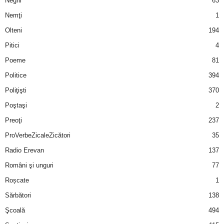
Negrii
63
Nemţi
1
Olteni
194
Pitici
4
Poeme
81
Politice
394
Poliţişti
370
Poştaşi
2
Preoţi
237
ProVerbeZicaleZicători
35
Radio Erevan
137
Români şi unguri
77
Roșcate
1
Sărbători
138
Şcoală
494