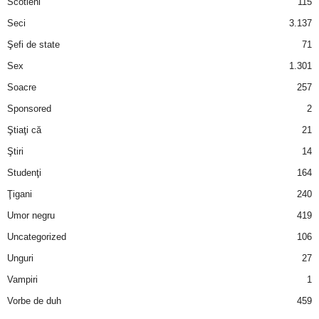
Scotieni
115
Seci
3.137
Şefi de state
71
Sex
1.301
Soacre
257
Sponsored
2
Ştiaţi că
21
Ştiri
14
Studenţi
164
Ţigani
240
Umor negru
419
Uncategorized
106
Unguri
27
Vampiri
1
Vorbe de duh
459