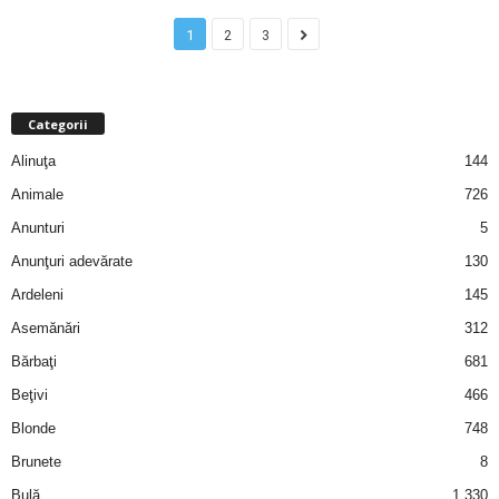
u
1
2
3
r
i
Categorii
–
Alinuţa
144
Animale
726
B
Anunturi
5
a
Anunţuri adevărate
130
Ardeleni
145
n
Asemănări
312
c
Bărbaţi
681
u
Beţivi
466
Blonde
748
r
Brunete
8
i
Bulă
1.330