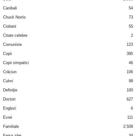
Canibali
54
d
Chuck Norris
73
e
Ciobani
55
Citate celebre
2
t
Comuniste
123
o
Copii
395
Copii simpatici
46
p
Crăciun
106
Culmi
98
Definiţie
100
Doctori
627
Englezi
6
Evrei
111
Familiale
2.508
Farsa zilei
34