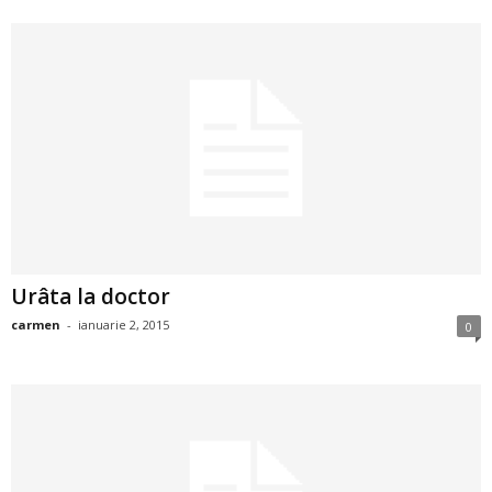
2
3
-
B
a
n
Urâta la doctor
c
carmen
-
ianuarie 2, 2015
0
u
l
z