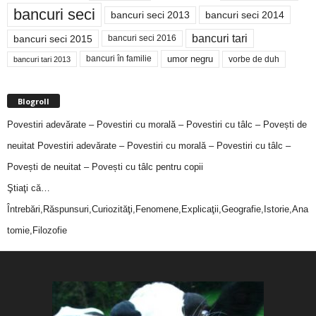
bancuri seci
bancuri seci 2014
bancuri seci 2013
bancuri tari
bancuri seci 2015
bancuri seci 2016
bancuri în familie
umor negru
vorbe de duh
bancuri tari 2013
Blogroll
Povestiri adevărate – Povestiri cu morală – Povestiri cu tâlc – Povești de
neuitat
Povestiri adevărate – Povestiri cu morală – Povestiri cu tâlc –
Povești de neuitat – Povești cu tâlc pentru copii
Ştiaţi că…
Întrebări,Răspunsuri,Curiozităţi,Fenomene,Explicaţii,Geografie,Istorie,Ana
tomie,Filozofie