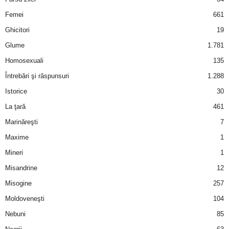
Femei
661
Ghicitori
19
Glume
1.781
Homosexuali
135
Întrebări şi răspunsuri
1.288
Istorice
30
La ţară
461
Marinăreşti
7
Maxime
1
Mineri
1
Misandrine
12
Misogine
257
Moldoveneşti
104
Nebuni
85