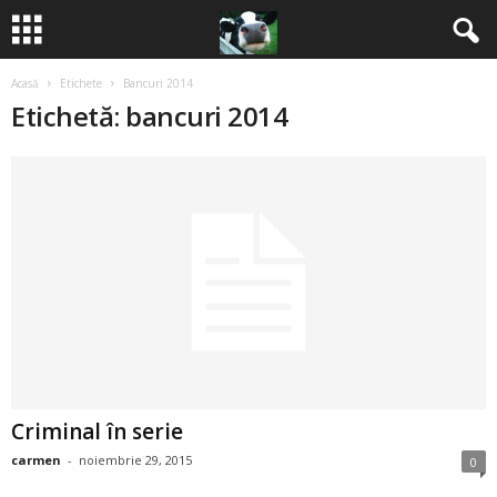
Acasă
Etichete
Bancuri 2014
B
Etichetă: bancuri 2014
a
n
c
u
r
i
Criminal în serie
2
carmen
-
noiembrie 29, 2015
0
0