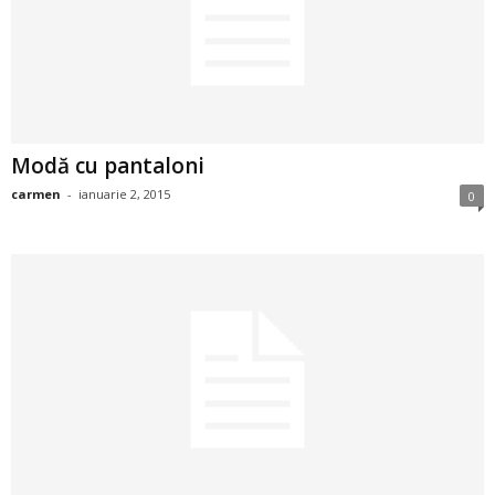
i
l
e
Modă cu pantaloni
i
carmen
-
ianuarie 2, 2015
0
–
C
e
l
e
m