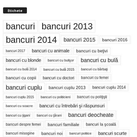
Etichete
bancuri
bancuri 2013
bancuri 2014
bancuri 2015
bancuri 2016
bancuri cu animale
bancuri cu beţivi
bancuri 2017
bancuri cu bulă
bancuri cu blonde
bancuri cu bulişor
bancuri cu bulă 2014
bancuri cu bărbaţi
bancuri cu bulă 2015
bancuri cu copii
bancuri cu doctori
bancuri cu femei
bancuri cuplu
bancuri cuplu 2014
bancuri cuplu 2013
bancuri cu poliţişti
bancuri cuplu 2015
bancuri cu politicieni
bancuri cu întrebări şi răspunsuri
bancuri cu soacre
bancuri deocheate
bancuri cu ţigani
bancuri cu ţărani
bancuri familiale
bancuri despre femei
bancuri la şcoală
bancuri noi
bancuri scurte
bancuri misogine
bancuri politice