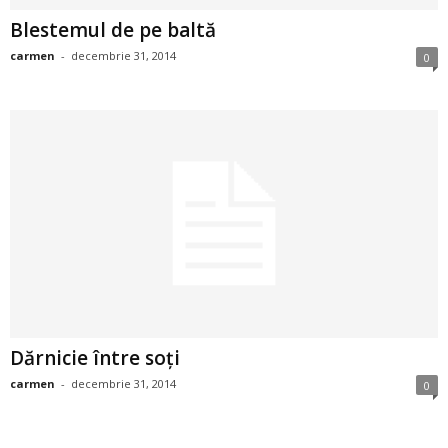
a
Blestemul de pe baltă
i
carmen
-
decembrie 31, 2014
0
t
a
r
i
b
a
Dărnicie între soţi
n
carmen
-
decembrie 31, 2014
0
c