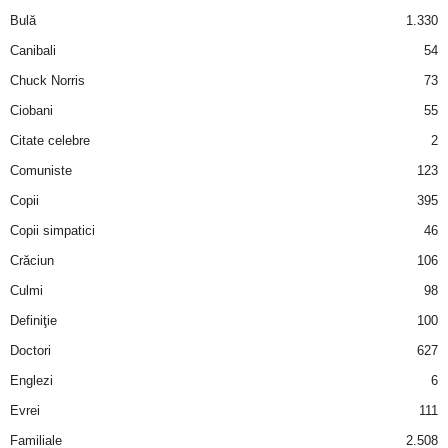
Bulă
1.330
d
Canibali
54
Chuck Norris
73
e
Ciobani
55
t
Citate celebre
2
o
Comuniste
123
Copii
395
p
Copii simpatici
46
Crăciun
106
Culmi
98
Definiţie
100
Doctori
627
Englezi
6
Evrei
111
Familiale
2.508