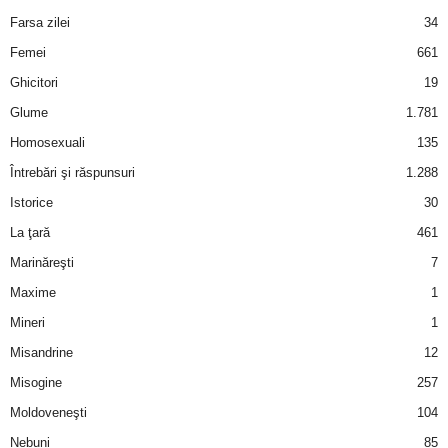
Farsa zilei
34
Femei
661
Ghicitori
19
Glume
1.781
Homosexuali
135
Întrebări şi răspunsuri
1.288
Istorice
30
La ţară
461
Marinăreşti
7
Maxime
1
Mineri
1
Misandrine
12
Misogine
257
Moldoveneşti
104
Nebuni
85