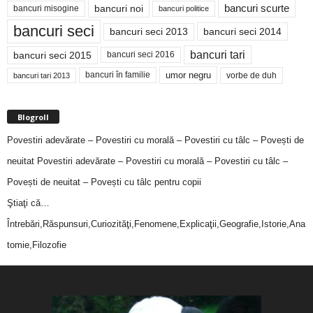
bancuri noi
bancuri scurte
bancuri misogine
bancuri politice
bancuri seci
bancuri seci 2014
bancuri seci 2013
bancuri tari
bancuri seci 2015
bancuri seci 2016
bancuri în familie
umor negru
vorbe de duh
bancuri tari 2013
Blogroll
Povestiri adevărate – Povestiri cu morală – Povestiri cu tâlc – Povești de
neuitat
Povestiri adevărate – Povestiri cu morală – Povestiri cu tâlc –
Povești de neuitat – Povești cu tâlc pentru copii
Ştiaţi că…
Întrebări,Răspunsuri,Curiozităţi,Fenomene,Explicaţii,Geografie,Istorie,Ana
tomie,Filozofie