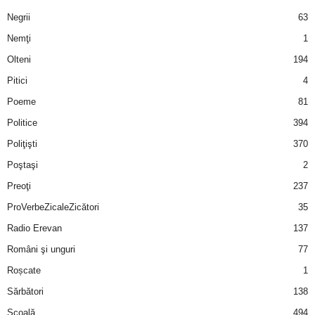
Negrii
63
Nemţi
1
Olteni
194
Pitici
4
Poeme
81
Politice
394
Poliţişti
370
Poştaşi
2
Preoţi
237
ProVerbeZicaleZicători
35
Radio Erevan
137
Români şi unguri
77
Roșcate
1
Sărbători
138
Şcoală
494