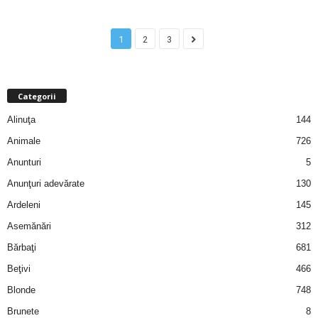
u
r
1
2
3
i
–
Categorii
Alinuţa
144
B
Animale
726
a
Anunturi
5
Anunţuri adevărate
130
n
Ardeleni
145
c
Asemănări
312
Bărbaţi
681
u
Beţivi
466
r
Blonde
748
Brunete
8
i