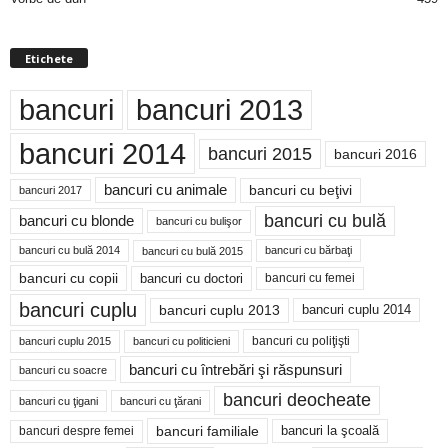
Etichete
bancuri
bancuri 2013
bancuri 2014
bancuri 2015
bancuri 2016
bancuri cu animale
bancuri cu beţivi
bancuri 2017
bancuri cu bulă
bancuri cu blonde
bancuri cu bulişor
bancuri cu bulă 2014
bancuri cu bărbaţi
bancuri cu bulă 2015
bancuri cu copii
bancuri cu doctori
bancuri cu femei
bancuri cuplu
bancuri cuplu 2014
bancuri cuplu 2013
bancuri cu poliţişti
bancuri cuplu 2015
bancuri cu politicieni
bancuri cu întrebări şi răspunsuri
bancuri cu soacre
bancuri deocheate
bancuri cu ţigani
bancuri cu ţărani
bancuri familiale
bancuri despre femei
bancuri la şcoală