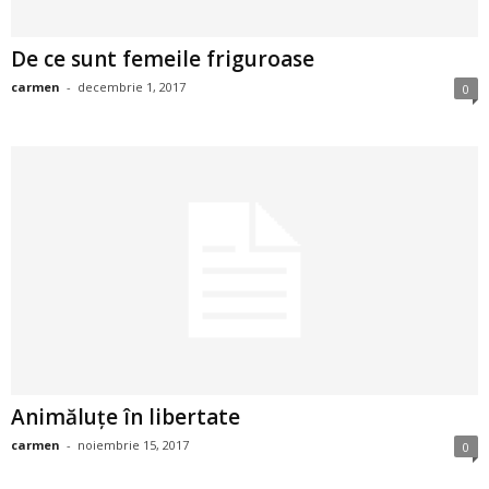
a
De ce sunt femeile friguroase
i
carmen
-
decembrie 1, 2017
0
t
a
r
i
b
a
n
Animăluțe în libertate
c
carmen
-
noiembrie 15, 2017
0