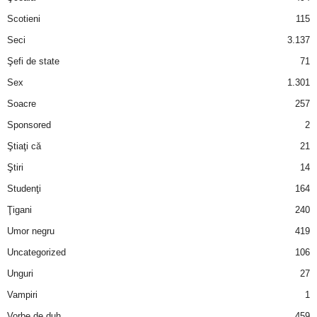
Scotieni
115
Seci
3.137
Şefi de state
71
Sex
1.301
Soacre
257
Sponsored
2
Ştiaţi că
21
Ştiri
14
Studenţi
164
Ţigani
240
Umor negru
419
Uncategorized
106
Unguri
27
Vampiri
1
Vorbe de duh
459