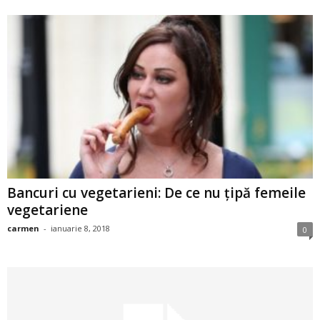
2
3
-
B
a
n
Bancuri cu vegetarieni: De ce nu țipă femeile
vegetariene
c
carmen
-
ianuarie 8, 2018
0
u
l
z