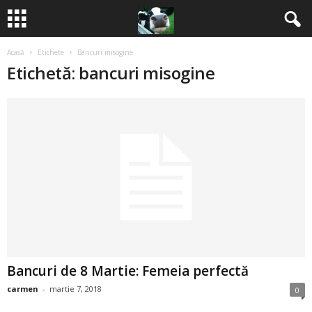
Acasă
Etichete
Bancuri misogine
B
Etichetă: bancuri misogine
a
n
c
u
r
i
Bancuri de 8 Martie: Femeia perfectă
2
carmen
-
martie 7, 2018
0
0