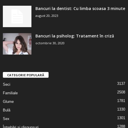
Bancuri la dentist: Cu limba scoasa 3 minute
august 20, 2023
Bancuri la psiholog: Tratament în criză
octombrie 30, 2020
CATEGORIE POPULARĂ
3137
Seci
2508
Familiale
1781
Glume
1330
Bulă
1301
Sex
1288
Întrebări şi răspunsuri