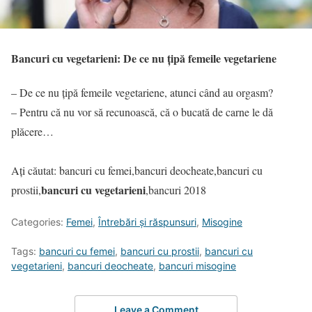
Bancuri cu vegetarieni: De ce nu țipă femeile vegetariene
– De ce nu țipă femeile vegetariene, atunci când au orgasm?
– Pentru că nu vor să recunoască, că o bucată de carne le dă
plăcere…
Ați căutat: bancuri cu femei,bancuri deocheate,bancuri cu
bancuri cu vegetarieni
prostii,
,bancuri 2018
Categories:
Femei
,
Întrebări şi răspunsuri
,
Misogine
Tags:
bancuri cu femei
,
bancuri cu prostii
,
bancuri cu
vegetarieni
,
bancuri deocheate
,
bancuri misogine
Leave a Comment