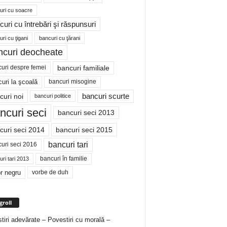
uri cu soacre
curi cu întrebări şi răspunsuri
ri cu ţigani
bancuri cu ţărani
ncuri deocheate
bancuri familiale
uri despre femei
bancuri misogine
uri la şcoală
curi noi
bancuri scurte
bancuri politice
ncuri seci
bancuri seci 2013
curi seci 2014
bancuri seci 2015
bancuri tari
uri seci 2016
bancuri în familie
ri tari 2013
r negru
vorbe de duh
groll
tiri adevărate – Povestiri cu morală –