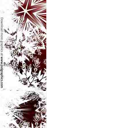
e
t
o
p