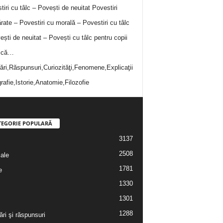
tiri cu tâlc – Povești de neuitat
Povestiri
rate – Povestiri cu morală – Povestiri cu tâlc
ești de neuitat – Povești cu tâlc pentru copii
i că…
bări,Răspunsuri,Curiozităţi,Fenomene,Explicaţii
rafie,Istorie,Anatomie,Filozofie
TEGORIE POPULARĂ
3137
2508
iale
1781
e
1330
1301
1288
ări şi răspunsuri