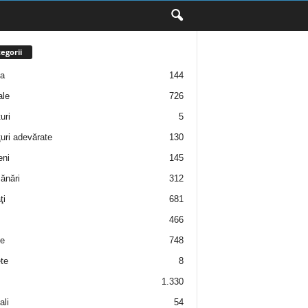
egorii
ţa
144
ale
726
uri
5
uri adevărate
130
eni
145
ănări
312
ţi
681
466
e
748
te
8
1.330
ali
54