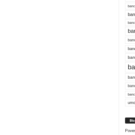
banc
ban
bancu
ba
banc
banc
ban
ba
ban
banc
bancu
umo
Blo
Poves