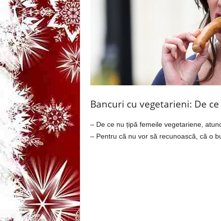
3
-
B
a
n
Bancuri cu vegetarieni: De ce
c
– De ce nu țipă femeile vegetariene, atu
– Pentru că nu vor să recunoască, că o b
u
l
z
i