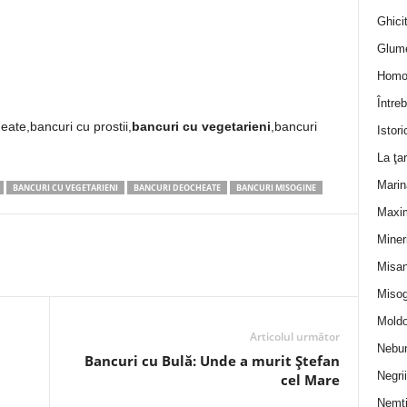
Ghicit
Glum
Homo
Întreb
eate,bancuri cu prostii,
bancuri cu vegetarieni
,bancuri
Istori
La ţa
Marin
BANCURI CU VEGETARIENI
BANCURI DEOCHEATE
BANCURI MISOGINE
Maxi
Miner
Misan
Misog
Moldo
Articolul următor
Nebun
Bancuri cu Bulă: Unde a murit Ștefan
Negrii
cel Mare
Nemţ