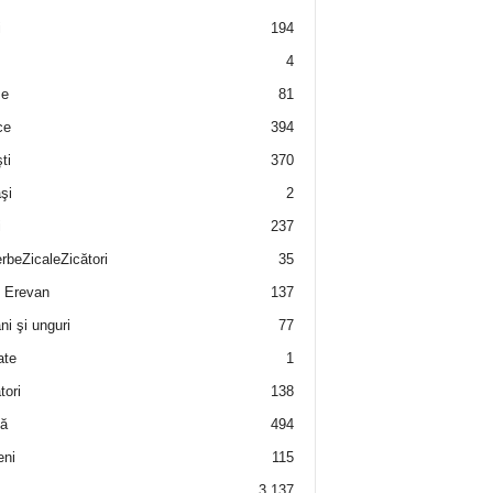
i
194
4
e
81
ce
394
ti
370
şi
2
i
237
rbeZicaleZicători
35
 Erevan
137
i şi unguri
77
ate
1
tori
138
ă
494
eni
115
3.137