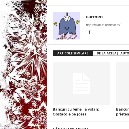
t
carmen
a
http://bancuri.epistole.ro/
r
i
ARTICOLE SIMILARE
DE LA ACELAȘI AUT
b
a
n
c
Bancuri cu femei la volan:
Bancur
u
Obstacole pe șosea
prieten
r