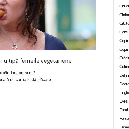
Chuck
Cioba
Citat
Comu
Copii
Copii
Crăci
 nu țipă femeile vegetariene
Culmi
nci când au orgasm?
Defini
ucată de carne le dă plăcere…
Docto
Engle
Evrei
Famil
Farsa 
Feme