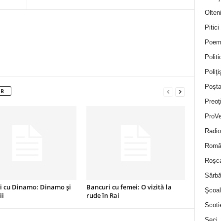
Olten
Pitici
Poem
Politi
Poliţiş
Poşta
OR
Preoţ
ProVe
Radio
Român
Roșc
Sărbă
i cu Dinamo: Dinamo și
Bancuri cu femei: O vizită la
Şcoal
ii
rude în Rai
Scoti
Seci