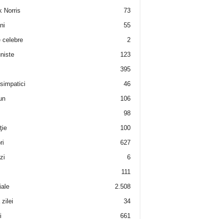
 Norris
73
ni
55
e celebre
2
niste
123
395
 simpatici
46
un
106
98
ţie
100
ri
627
zi
6
111
iale
2.508
zilei
34
i
661