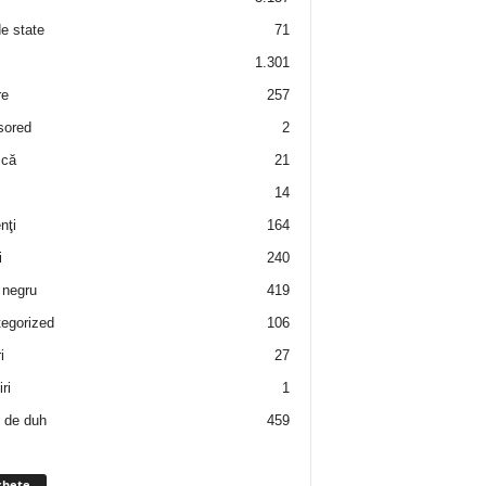
de state
71
1.301
re
257
sored
2
 că
21
14
nţi
164
i
240
negru
419
egorized
106
i
27
ri
1
 de duh
459
chete