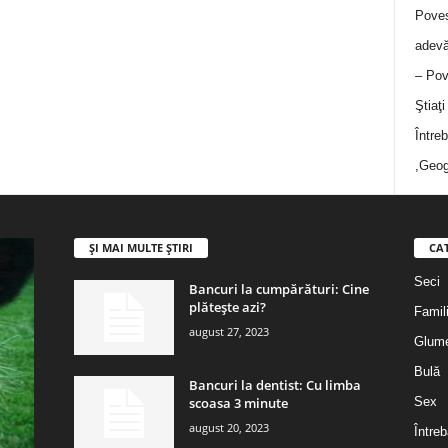
Poves
adevă
– Pov
Ştiaţ
Între
,Geog
ȘI MAI MULTE ȘTIRI
CA
Seci
Bancuri la cumpărături: Cine
plătește azi?
Famil
august 27, 2023
Glum
Bulă
Bancuri la dentist: Cu limba
scoasa 3 minute
Sex
august 20, 2023
Întreb