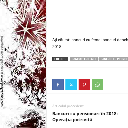
l
e
i
–
Ați căutat: bancuri cu femei,bancuri deoch
2018
C
ETICHETE
BANCURI CU FEMEI
BANCURI CU PROSTII
e
l
e
m
Articolul precedent
Bancuri cu pensionari în 2018:
a
Operația potrivită
i