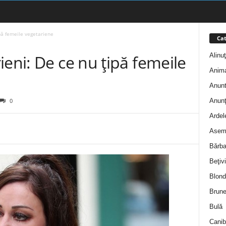
pă femeile vegetariene
Cat
Alinu
ieni: De ce nu țipă femeile
Anim
Anunt
Anunţ
0
Ardel
Asem
Bărba
Beţivi
Blond
Brune
Bulă
Canib