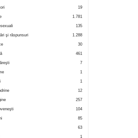
ori
19
e
1.781
sexuali
135
ări şi răspunsuri
1.288
ce
30
ră
461
ăreşti
7
me
1
i
1
drine
12
ine
257
veneşti
104
i
85
63
i
1