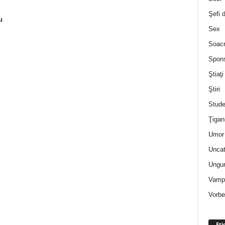
Şefi 
u
Sex
Soac
Spon
Ştiaţi
Ştiri
Stude
Ţigan
Umor 
Uncat
Ungur
Vampi
Vorbe
Eti