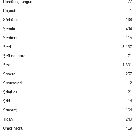
Români şi unguri
77
Roșcate
1
Sărbători
138
Şcoală
494
Scotieni
115
Seci
3.137
Şefi de state
71
Sex
1.301
Soacre
257
Sponsored
2
Ştiaţi că
21
Ştiri
14
Studenţi
164
Ţigani
240
Umor negru
419