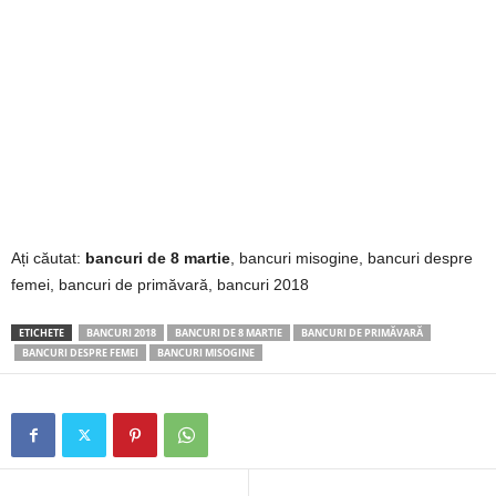
2
3
-
B
a
Ați căutat:
bancuri de 8 martie
, bancuri misogine, bancuri despre
n
femei, bancuri de primăvară, bancuri 2018
c
ETICHETE
BANCURI 2018
BANCURI DE 8 MARTIE
BANCURI DE PRIMĂVARĂ
BANCURI DESPRE FEMEI
BANCURI MISOGINE
u
l
z