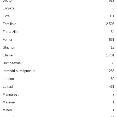
Doctori
627
Englezi
6
d
Evrei
111
e
Familiale
2.508
Farsa zilei
34
t
Femei
661
o
Ghicitori
19
Glume
1.781
p
Homosexuali
135
Întrebări şi răspunsuri
1.288
Istorice
30
La ţară
461
Marinăreşti
7
Maxime
1
Mineri
1