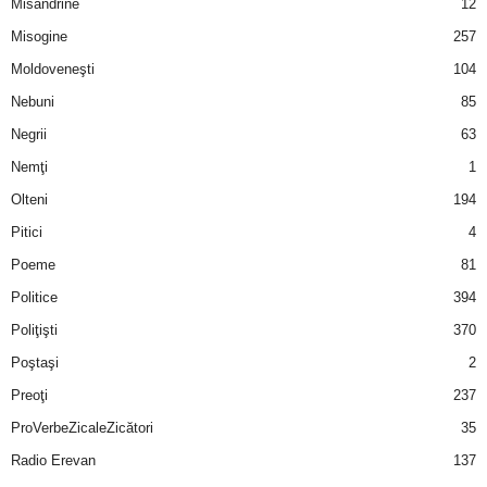
Misandrine
12
Misogine
257
Moldoveneşti
104
Nebuni
85
Negrii
63
Nemţi
1
Olteni
194
Pitici
4
Poeme
81
Politice
394
Poliţişti
370
Poştaşi
2
Preoţi
237
ProVerbeZicaleZicători
35
Radio Erevan
137