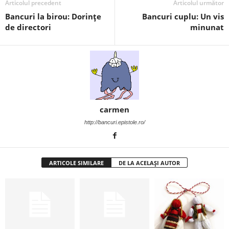
Articolul precedent
Articolul următor
i
Bancuri la birou: Dorințe
Bancuri cuplu: Un vis
de directori
minunat
l
e
i
–
carmen
C
http://bancuri.epistole.ro/
e
ARTICOLE SIMILARE
DE LA ACELAȘI AUTOR
l
e
m