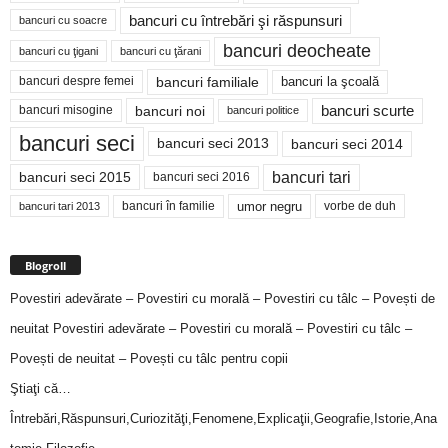
bancuri cu întrebări şi răspunsuri
bancuri cu soacre
bancuri deocheate
bancuri cu ţigani
bancuri cu ţărani
bancuri familiale
bancuri despre femei
bancuri la şcoală
bancuri noi
bancuri scurte
bancuri misogine
bancuri politice
bancuri seci
bancuri seci 2014
bancuri seci 2013
bancuri tari
bancuri seci 2015
bancuri seci 2016
bancuri în familie
umor negru
vorbe de duh
bancuri tari 2013
Blogroll
Povestiri adevărate – Povestiri cu morală – Povestiri cu tâlc – Povești de
neuitat
Povestiri adevărate – Povestiri cu morală – Povestiri cu tâlc –
Povești de neuitat – Povești cu tâlc pentru copii
Ştiaţi că…
Întrebări,Răspunsuri,Curiozităţi,Fenomene,Explicaţii,Geografie,Istorie,Ana