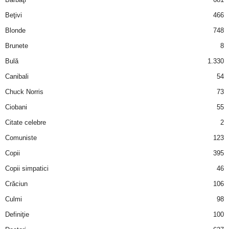
u
Beţivi
466
r
Blonde
748
Brunete
8
i
Bulă
1.330
–
Canibali
54
B
Chuck Norris
73
Ciobani
55
a
Citate celebre
2
n
Comuniste
123
Copii
395
c
Copii simpatici
46
u
Crăciun
106
Culmi
98
r
Definiţie
100
i