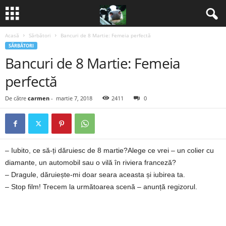
Acasă
Sărbători
Bancuri de 8 Martie: Femeia perfectă
B
SĂRBĂTORI
Bancuri de 8 Martie: Femeia
a
perfectă
n
De către
carmen
-
martie 7, 2018
2411
0
c
u
– Iubito, ce să-ți dăruiesc de 8 martie?Alege ce vrei – un colier cu
r
diamante, un automobil sau o vilă în riviera franceză?
i
– Dragule, dăruiește-mi doar seara aceasta și iubirea ta.
– Stop film! Trecem la următoarea scenă – anunță regizorul.
2
0