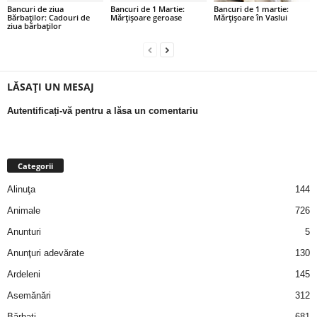
a
Bancuri de ziua
Bancuri de 1 Martie:
Bancuri de 1 martie:
Bărbaților: Cadouri de
Mărțișoare geroase
Mărțișoare în Vaslui
ziua bărbaților
i
t
LĂSAȚI UN MESAJ
a
Autentificați-vă pentru a lăsa un comentariu
r
i
Categorii
Alinuţa
144
b
Animale
726
a
Anunturi
5
Anunţuri adevărate
130
n
Ardeleni
145
c
Asemănări
312
Bărbaţi
681