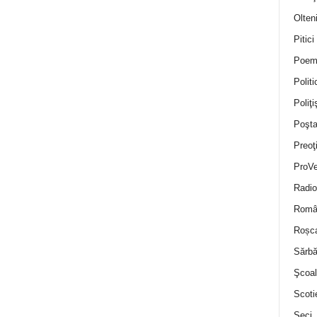
Olten
Pitici
Poem
Politi
Poliţiş
Poşta
Preoţ
ProVe
Radio
Român
Roșc
Sărbă
Şcoal
Scoti
Seci