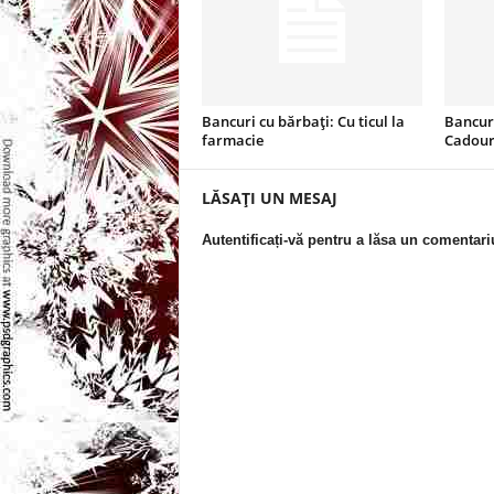
l
e
i
Bancuri cu bărbați: Cu ticul la
Bancuri
farmacie
Cadouri
–
LĂSAȚI UN MESAJ
C
Autentificați-vă pentru a lăsa un comentari
e
l
e
m
a
i