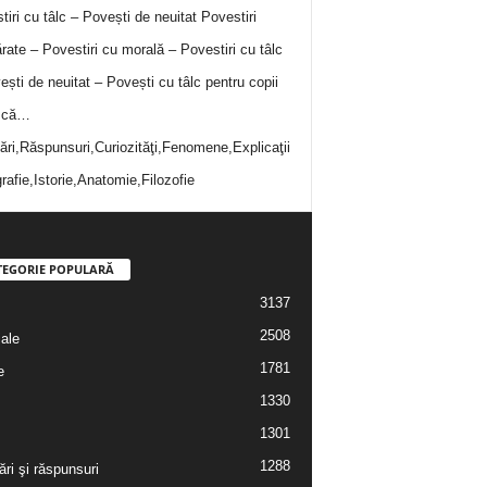
tiri cu tâlc – Povești de neuitat
Povestiri
rate – Povestiri cu morală – Povestiri cu tâlc
ești de neuitat – Povești cu tâlc pentru copii
i că…
bări,Răspunsuri,Curiozităţi,Fenomene,Explicaţii
rafie,Istorie,Anatomie,Filozofie
TEGORIE POPULARĂ
3137
2508
iale
1781
e
1330
1301
1288
ări şi răspunsuri