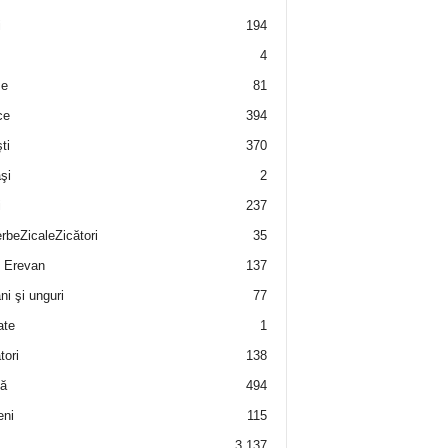
i
194
4
e
81
ce
394
ti
370
şi
2
i
237
rbeZicaleZicători
35
 Erevan
137
i şi unguri
77
ate
1
tori
138
ă
494
eni
115
3.137