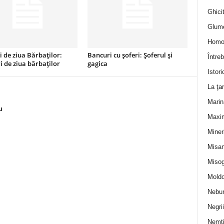
Ghicit
Glum
Homo
 de ziua Bărbaților:
Bancuri cu șoferi: Șoferul și
Întreb
 de ziua bărbaților
gagica
Istori
La ţa
Marin
u
Maxi
Miner
Misan
Misog
Moldo
Nebun
Negrii
Nemţ