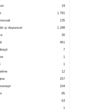
ori
19
e
1.781
sexuali
135
ări şi răspunsuri
1.288
ce
30
ră
461
ăreşti
7
me
1
i
1
drine
12
ine
257
veneşti
104
i
85
63
i
1