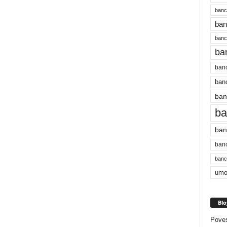
banc
ban
bancu
ba
banc
banc
ban
ba
ban
banc
bancu
umo
Blo
Poves