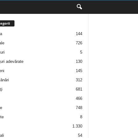
egorii
ţa
144
ale
726
uri
5
uri adevărate
130
eni
145
ănări
312
ţi
681
466
e
748
te
8
1.330
ali
54