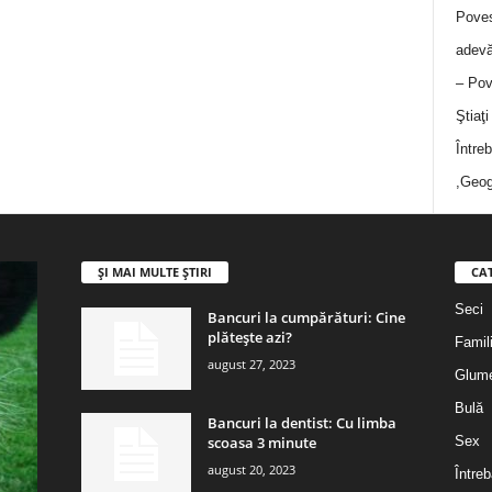
Poves
adevă
– Pov
Ştiaţ
Între
,Geog
ȘI MAI MULTE ȘTIRI
CA
Seci
Bancuri la cumpărături: Cine
plătește azi?
Famil
august 27, 2023
Glum
Bulă
Bancuri la dentist: Cu limba
scoasa 3 minute
Sex
august 20, 2023
Întreb