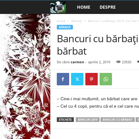
HOME
DESPRE
B
a
Acasă
Bărbaţi
Bancuri cu bărbați 2019: Cel mai 
BĂRBAŢI
Bancuri cu bărbați
n
bărbat
c
u
De către
carmen
-
aprilie 2, 2019
23550
r
i
– Cine-i mai mulțumit, un bărbat care are 
2
– Cel cu 4 copii, pentru că el e cel care n
0
ETICHETE
BANCURI 2019
BANCURI CU BĂRBAŢI
2