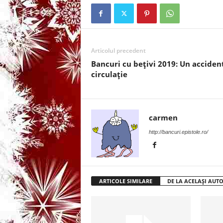
3
-
Articolul precedent
B
Bancuri cu bețivi 2019: Un acciden
a
circulație
n
c
carmen
http://bancuri.epistole.ro/
u
l
ARTICOLE SIMILARE
DE LA ACELAȘI AUT
z
i