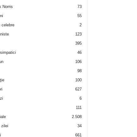
 Norris
73
ni
55
e celebre
2
niste
123
395
 simpatici
46
un
106
98
ţie
100
ri
627
zi
6
111
iale
2.508
zilei
34
i
661