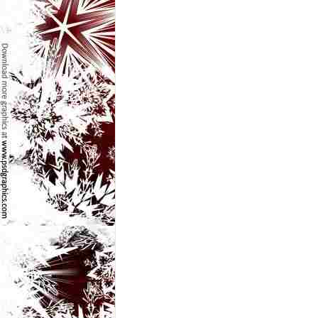
e
t
o
p