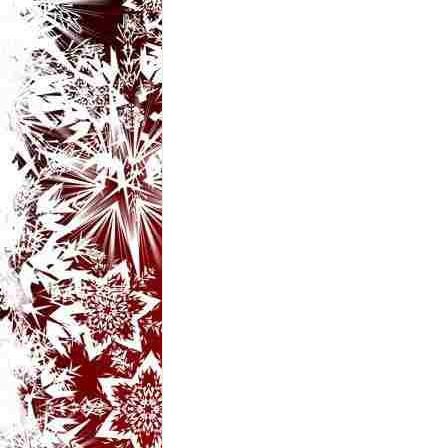
t
a
r
i
b
a
n
c
u
r