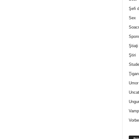
Şefi 
Sex
Soac
Spon
Ştiaţi
Ştiri
Stude
Ţigan
Umor 
Uncat
Ungur
Vampi
Vorbe
Eti