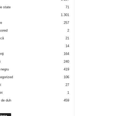
de state
71
1.301
re
257
sored
2
 că
21
14
nţi
164
i
240
negru
419
egorized
106
i
27
ri
1
 de duh
459
chete