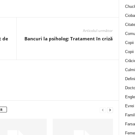
Chuck
Cioba
Citat
Articolul următor
Comu
t de
Bancuri la psiholog: Tratament în criză
Copii
Copii
Crăci
Culmi
Defini
Docto
Engle
Evrei
OR
Famil
Farsa 
Feme