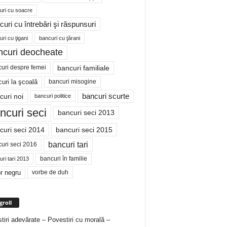
uri cu soacre
curi cu întrebări şi răspunsuri
ri cu ţigani
bancuri cu ţărani
ncuri deocheate
bancuri familiale
uri despre femei
bancuri misogine
uri la şcoală
curi noi
bancuri scurte
bancuri politice
ncuri seci
bancuri seci 2013
curi seci 2014
bancuri seci 2015
bancuri tari
uri seci 2016
bancuri în familie
ri tari 2013
r negru
vorbe de duh
groll
tiri adevărate – Povestiri cu morală –