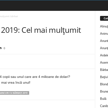
mulțumit bărbat
Cat
Alinu
 2019: Cel mai mulțumit
Anim
Anunt
Anunţ
0
Ardel
Asem
Bărba
4 copii sau unul care are 4 milioane de dolari?
Beţivi
u mai vrea încă unul!
Blond
Brune
BANCURI CU BĂRBAȚI 2019
Bulă
Canib