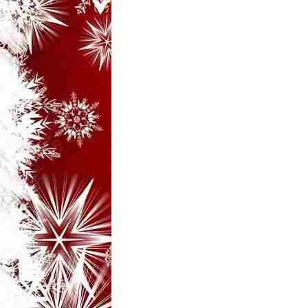
i
–
B
a
n
c
u
r
i
d