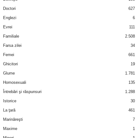
a
Doctori
627
i
Englezi
6
Evrei
111
t
Familiale
2.508
a
Farsa zilei
34
Femei
661
r
Ghicitori
19
i
Glume
1.781
Homosexuali
135
b
Întrebări şi răspunsuri
1.288
a
Istorice
30
La ţară
461
n
Marinăreşti
7
c
Maxime
1
Mineri
1