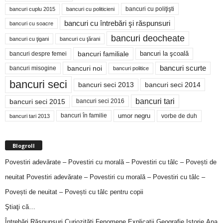
bancuri cu poliţişti
bancuri cuplu 2015
bancuri cu politicieni
bancuri cu întrebări şi răspunsuri
bancuri cu soacre
bancuri deocheate
bancuri cu ţigani
bancuri cu ţărani
bancuri familiale
bancuri despre femei
bancuri la şcoală
bancuri noi
bancuri scurte
bancuri misogine
bancuri politice
bancuri seci
bancuri seci 2014
bancuri seci 2013
bancuri tari
bancuri seci 2015
bancuri seci 2016
bancuri în familie
umor negru
vorbe de duh
bancuri tari 2013
Blogroll
Povestiri adevărate – Povestiri cu morală – Povestiri cu tâlc – Povești de
neuitat
Povestiri adevărate – Povestiri cu morală – Povestiri cu tâlc –
Povești de neuitat – Povești cu tâlc pentru copii
Ştiaţi că…
Întrebări,Răspunsuri,Curiozităţi,Fenomene,Explicaţii,Geografie,Istorie,Ana