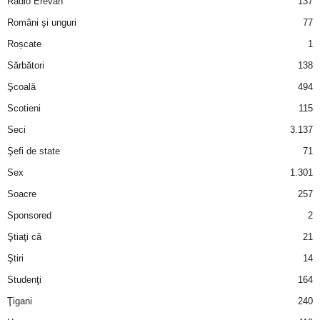
Radio Erevan
137
Români şi unguri
77
d
Roșcate
1
e
Sărbători
138
Şcoală
494
t
Scotieni
115
o
Seci
3.137
Şefi de state
71
p
Sex
1.301
Soacre
257
Sponsored
2
Ştiaţi că
21
Ştiri
14
Studenţi
164
Ţigani
240