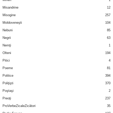
u
Misandrine
12
r
Misogine
257
Moldoveneşti
104
i
Nebuni
85
–
Negrii
63
B
Nemţi
1
Olteni
194
a
Pitici
4
n
Poeme
81
Politice
394
c
Poliţişti
370
u
Poştaşi
2
Preoţi
237
r
ProVerbeZicaleZicători
35
i