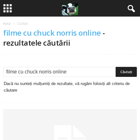
Acasă
Căutați
B
filme cu chuck norris online
-
a
rezultatele căutării
n
c
u
Dacă nu sunteți mulțumiți de rezultate, vă rugăm folosiți alt criteriu de
căutare
r
i
2
0