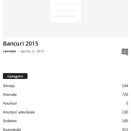
2
3
-
Bancuri 2015
B
carmen
-
aprilie 21, 2013
0
a
n
Categorii
c
Alinuţa
144
Animale
726
u
Anunturi
5
l
Anunţuri adevărate
130
Ardeleni
145
z
Asemănări
312