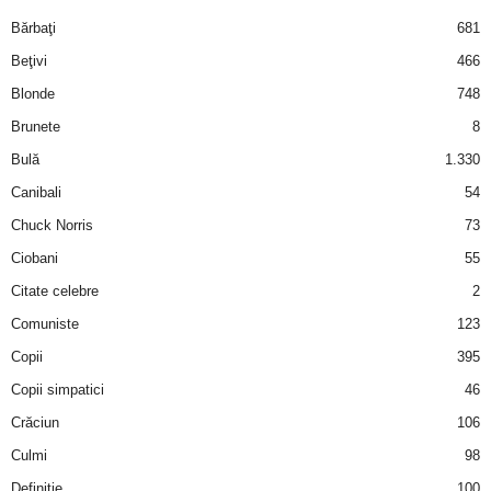
i
Bărbaţi
681
Beţivi
466
l
Blonde
748
e
Brunete
8
Bulă
1.330
i
Canibali
54
–
Chuck Norris
73
Ciobani
55
C
Citate celebre
2
e
Comuniste
123
Copii
395
l
Copii simpatici
46
e
Crăciun
106
m
Culmi
98
Definiţie
100