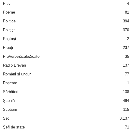
u
Pitici
4
Poeme
81
r
Politice
394
i
Poliţişti
370
Poştaşi
2
–
Preoţi
237
B
ProVerbeZicaleZicători
35
Radio Erevan
137
a
Români şi unguri
77
n
Roșcate
1
c
Sărbători
138
Şcoală
494
u
Scotieni
115
r
Seci
3.137
Şefi de state
71
i