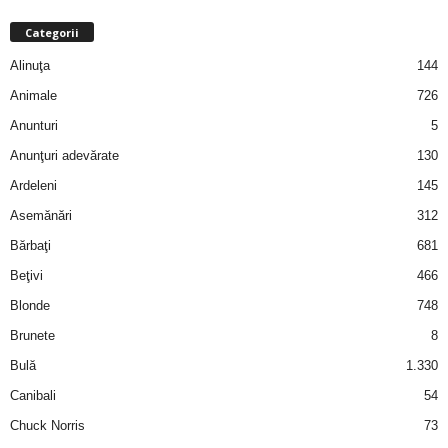
2
Categorii
Alinuţa
144
3
Animale
726
-
Anunturi
5
Anunţuri adevărate
130
B
Ardeleni
145
a
Asemănări
312
Bărbaţi
681
n
Beţivi
466
c
Blonde
748
u
Brunete
8
Bulă
1.330
l
Canibali
54
z
Chuck Norris
73