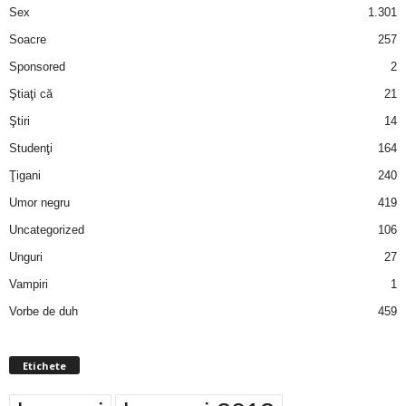
Sex
1.301
d
Soacre
257
Sponsored
2
e
Ştiaţi că
21
t
Ştiri
14
Studenţi
164
o
Ţigani
240
p
Umor negru
419
Uncategorized
106
Unguri
27
Vampiri
1
Vorbe de duh
459
Etichete