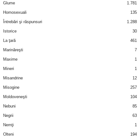
Glume
1.781
a
Homosexuali
135
i
Întrebări şi răspunsuri
1.288
t
Istorice
30
La ţară
461
a
Marinăreşti
7
r
Maxime
1
Mineri
1
i
Misandrine
12
b
Misogine
257
Moldoveneşti
104
a
Nebuni
85
n
Negrii
63
Nemţi
1
c
Olteni
194