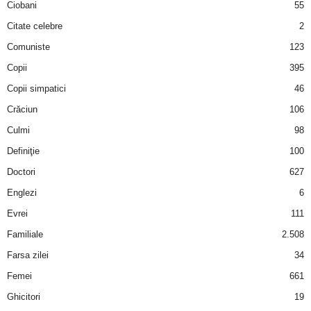
Ciobani
55
i
Citate celebre
2
l
Comuniste
123
Copii
395
e
Copii simpatici
46
i
Crăciun
106
Culmi
98
–
Definiţie
100
C
Doctori
627
Englezi
6
e
Evrei
111
l
Familiale
2.508
Farsa zilei
34
e
Femei
661
m
Ghicitori
19