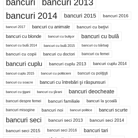
bancuri
bancuri 2013
bancuri 2014
bancuri 2015
bancuri 2016
bancuri cu animale
bancuri cu beţivi
bancuri 2017
bancuri cu bulă
bancuri cu blonde
bancuri cu bulişor
bancuri cu bulă 2014
bancuri cu bărbaţi
bancuri cu bulă 2015
bancuri cu copii
bancuri cu doctori
bancuri cu femei
bancuri cuplu
bancuri cuplu 2014
bancuri cuplu 2013
bancuri cu poliţişti
bancuri cuplu 2015
bancuri cu politicieni
bancuri cu întrebări şi răspunsuri
bancuri cu soacre
bancuri deocheate
bancuri cu ţigani
bancuri cu ţărani
bancuri familiale
bancuri despre femei
bancuri la şcoală
bancuri noi
bancuri scurte
bancuri misogine
bancuri politice
bancuri seci
bancuri seci 2014
bancuri seci 2013
bancuri tari
bancuri seci 2015
bancuri seci 2016