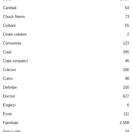
Canibali
54
d
Chuck Norris
73
e
Ciobani
55
Citate celebre
2
t
Comuniste
123
o
Copii
395
Copii simpatici
46
p
Crăciun
106
Culmi
98
Definiţie
100
Doctori
627
Englezi
6
Evrei
111
Familiale
2.508
Farsa zilei
34