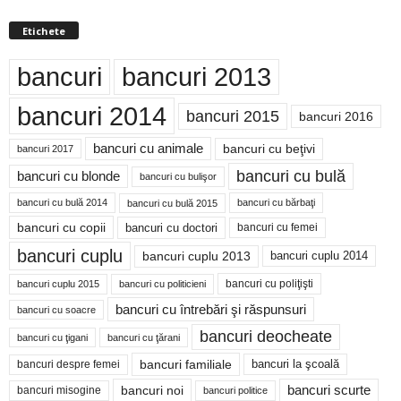
Etichete
bancuri
bancuri 2013
bancuri 2014
bancuri 2015
bancuri 2016
bancuri cu animale
bancuri cu beţivi
bancuri 2017
bancuri cu bulă
bancuri cu blonde
bancuri cu bulişor
bancuri cu bulă 2014
bancuri cu bărbaţi
bancuri cu bulă 2015
bancuri cu copii
bancuri cu doctori
bancuri cu femei
bancuri cuplu
bancuri cuplu 2014
bancuri cuplu 2013
bancuri cu poliţişti
bancuri cuplu 2015
bancuri cu politicieni
bancuri cu întrebări şi răspunsuri
bancuri cu soacre
bancuri deocheate
bancuri cu ţigani
bancuri cu ţărani
bancuri familiale
bancuri despre femei
bancuri la şcoală
bancuri noi
bancuri scurte
bancuri misogine
bancuri politice