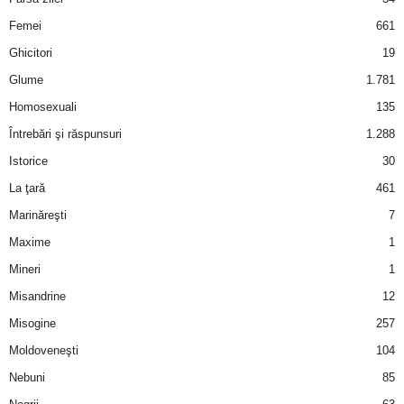
Femei
661
Ghicitori
19
Glume
1.781
Homosexuali
135
Întrebări şi răspunsuri
1.288
Istorice
30
La ţară
461
Marinăreşti
7
Maxime
1
Mineri
1
Misandrine
12
Misogine
257
Moldoveneşti
104
Nebuni
85