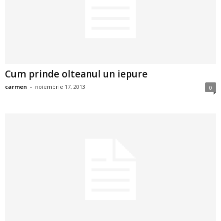
i
l
e
Cum prinde olteanul un iepure
i
carmen
-
noiembrie 17, 2013
0
–
C
e
l
e
m