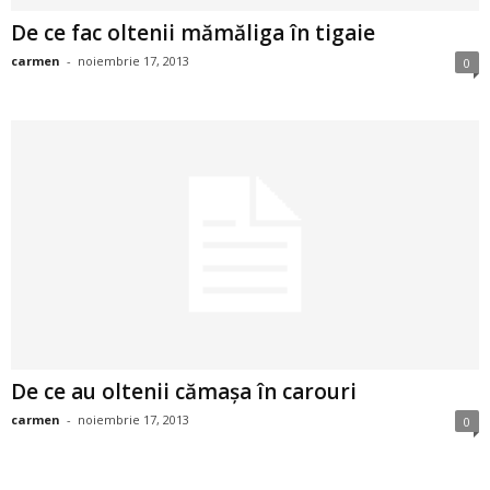
a
De ce fac oltenii mămăliga în tigaie
i
carmen
-
noiembrie 17, 2013
0
t
a
r
i
b
a
De ce au oltenii cămaşa în carouri
n
carmen
-
noiembrie 17, 2013
0
c