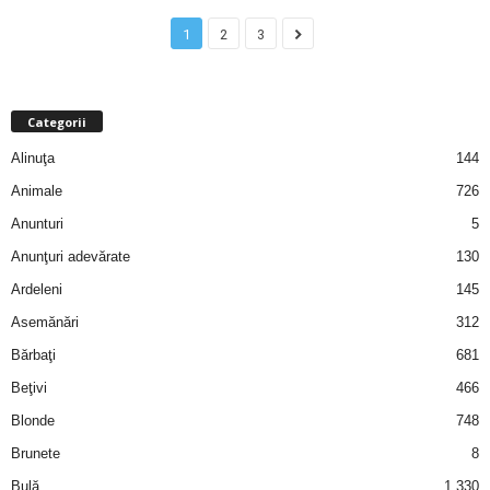
u
1
2
3
r
i
Categorii
–
Alinuţa
144
Animale
726
B
Anunturi
5
a
Anunţuri adevărate
130
Ardeleni
145
n
Asemănări
312
c
Bărbaţi
681
u
Beţivi
466
Blonde
748
r
Brunete
8
i
Bulă
1.330