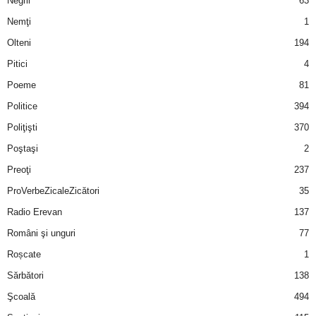
Negrii
63
Nemţi
1
Olteni
194
Pitici
4
Poeme
81
Politice
394
Poliţişti
370
Poştaşi
2
Preoţi
237
ProVerbeZicaleZicători
35
Radio Erevan
137
Români şi unguri
77
Roșcate
1
Sărbători
138
Şcoală
494