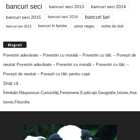
bancuri seci
bancuri seci 2014
bancuri seci 2013
bancuri tari
bancuri seci 2015
bancuri seci 2016
bancuri în familie
umor negru
vorbe de duh
bancuri tari 2013
Blogroll
Povestiri adevărate – Povestiri cu morală – Povestiri cu tâlc – Povești de
neuitat
Povestiri adevărate – Povestiri cu morală – Povestiri cu tâlc –
Povești de neuitat – Povești cu tâlc pentru copii
Ştiaţi că…
Întrebări,Răspunsuri,Curiozităţi,Fenomene,Explicaţii,Geografie,Istorie,Ana
tomie,Filozofie