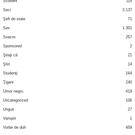
Scotieni
115
Seci
3.137
Şefi de state
71
Sex
1.301
Soacre
257
Sponsored
2
Ştiaţi că
21
Ştiri
14
Studenţi
164
Ţigani
240
Umor negru
419
Uncategorized
106
Unguri
27
Vampiri
1
Vorbe de duh
459