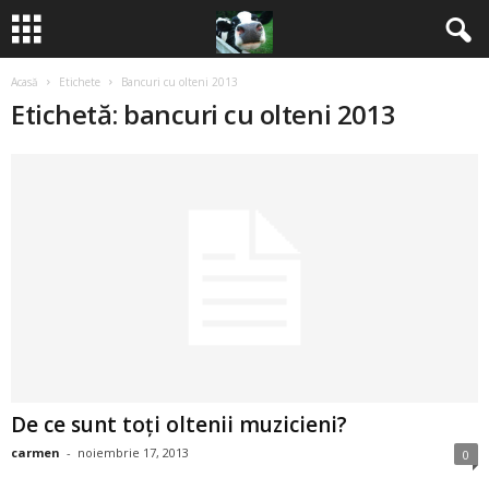
Acasă
Etichete
Bancuri cu olteni 2013
B
Etichetă: bancuri cu olteni 2013
a
n
c
u
r
i
De ce sunt toţi oltenii muzicieni?
2
carmen
-
noiembrie 17, 2013
0
0