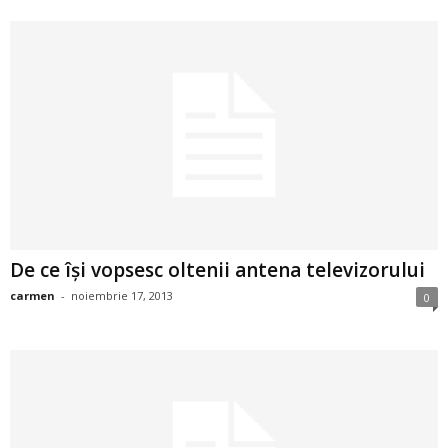
2
3
-
B
a
n
De ce îşi vopsesc oltenii antena televizorului
c
carmen
-
noiembrie 17, 2013
0
u
l
z