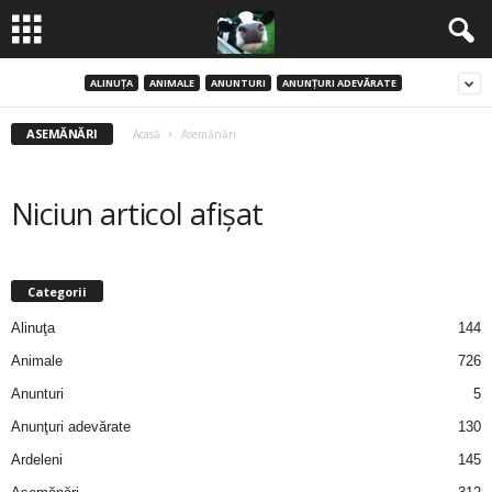
ALINUŢA
ANIMALE
ANUNTURI
ANUNŢURI ADEVĂRATE
B
ASEMĂNĂRI
a
Acasă
Asemănări
n
Niciun articol afișat
c
u
Categorii
Alinuţa
144
r
Animale
726
i
Anunturi
5
2
Anunţuri adevărate
130
Ardeleni
145
0