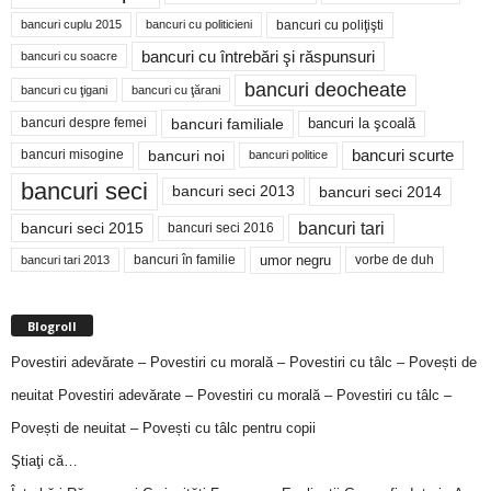
bancuri cu poliţişti
bancuri cuplu 2015
bancuri cu politicieni
bancuri cu întrebări şi răspunsuri
bancuri cu soacre
bancuri deocheate
bancuri cu ţigani
bancuri cu ţărani
bancuri familiale
bancuri despre femei
bancuri la şcoală
bancuri noi
bancuri scurte
bancuri misogine
bancuri politice
bancuri seci
bancuri seci 2014
bancuri seci 2013
bancuri tari
bancuri seci 2015
bancuri seci 2016
bancuri în familie
umor negru
vorbe de duh
bancuri tari 2013
Blogroll
Povestiri adevărate – Povestiri cu morală – Povestiri cu tâlc – Povești de
neuitat
Povestiri adevărate – Povestiri cu morală – Povestiri cu tâlc –
Povești de neuitat – Povești cu tâlc pentru copii
Ştiaţi că…