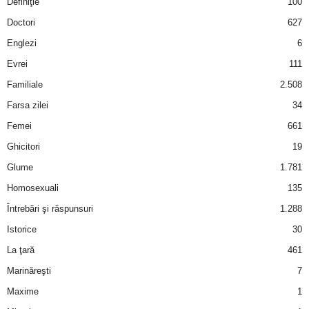
Definiţie
100
i
Doctori
627
Englezi
6
l
Evrei
111
e
Familiale
2.508
i
Farsa zilei
34
Femei
661
–
Ghicitori
19
C
Glume
1.781
Homosexuali
135
e
Întrebări şi răspunsuri
1.288
l
Istorice
30
La ţară
461
e
Marinăreşti
7
m
Maxime
1