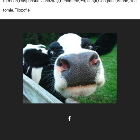
Întrebări,Răspunsuri,Curiozităţi,Fenomene,Explicaţii,Geografie,Istorie,Ana
tomie,Filozofie