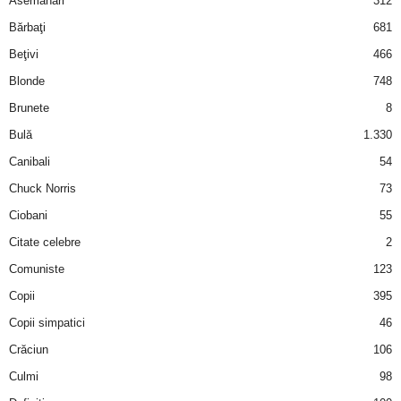
Asemănări
312
2
Bărbaţi
681
Beţivi
466
3
Blonde
748
-
Brunete
8
Bulă
1.330
B
Canibali
54
a
Chuck Norris
73
Ciobani
55
n
Citate celebre
2
c
Comuniste
123
Copii
395
u
Copii simpatici
46
l
Crăciun
106
Culmi
98
z