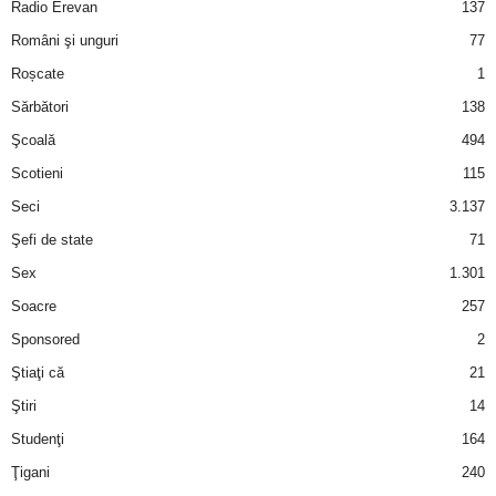
u
Radio Erevan
137
Români şi unguri
77
r
Roșcate
1
i
Sărbători
138
Şcoală
494
–
Scotieni
115
B
Seci
3.137
Şefi de state
71
a
Sex
1.301
n
Soacre
257
Sponsored
2
c
Ştiaţi că
21
u
Ştiri
14
Studenţi
164
r
Ţigani
240
i