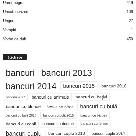
Umor negru
419
Uncategorized
106
d
Unguri
27
e
Vampiri
1
t
Vorbe de duh
459
o
Etichete
p
bancuri
bancuri 2013
bancuri 2014
bancuri 2015
bancuri 2016
bancuri cu animale
bancuri cu beţivi
bancuri 2017
bancuri cu bulă
bancuri cu blonde
bancuri cu bulişor
bancuri cu bulă 2014
bancuri cu bărbaţi
bancuri cu bulă 2015
bancuri cu copii
bancuri cu doctori
bancuri cu femei
bancuri cuplu
bancuri cuplu 2014
bancuri cuplu 2013