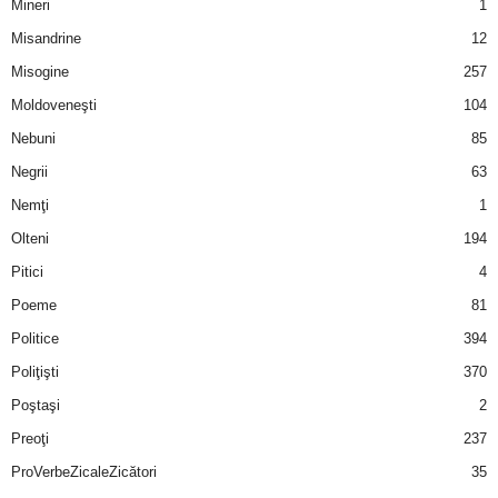
Mineri
1
a
Misandrine
12
i
Misogine
257
Moldoveneşti
104
t
Nebuni
85
a
Negrii
63
Nemţi
1
r
Olteni
194
i
Pitici
4
Poeme
81
b
Politice
394
a
Poliţişti
370
n
Poştaşi
2
Preoţi
237
c
ProVerbeZicaleZicători
35