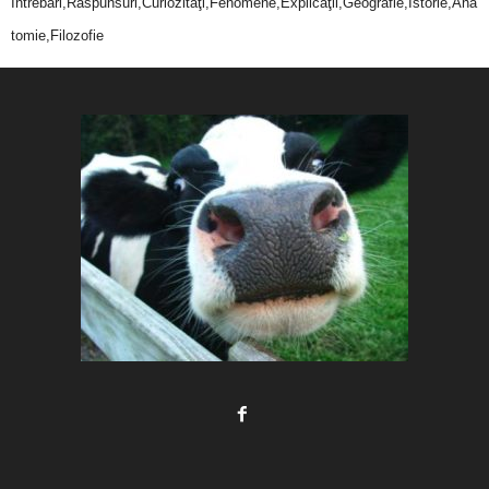
Întrebări,Răspunsuri,Curiozităţi,Fenomene,Explicaţii,Geografie,Istorie,Ana
tomie,Filozofie