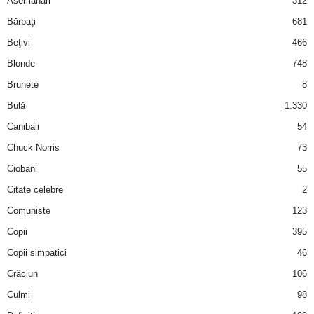
Asemănări
312
2
Bărbaţi
681
Beţivi
466
3
Blonde
748
-
Brunete
8
Bulă
1.330
B
Canibali
54
a
Chuck Norris
73
Ciobani
55
n
Citate celebre
2
c
Comuniste
123
Copii
395
u
Copii simpatici
46
l
Crăciun
106
Culmi
98
z