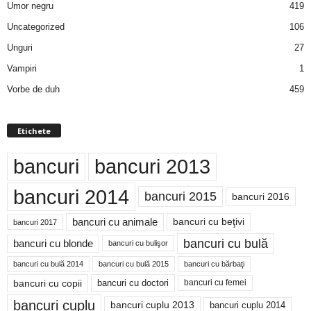
Umor negru
419
Uncategorized
106
d
Unguri
27
e
Vampiri
1
t
Vorbe de duh
459
o
Etichete
p
bancuri
bancuri 2013
bancuri 2014
bancuri 2015
bancuri 2016
bancuri cu animale
bancuri cu beţivi
bancuri 2017
bancuri cu bulă
bancuri cu blonde
bancuri cu bulişor
bancuri cu bulă 2014
bancuri cu bărbaţi
bancuri cu bulă 2015
bancuri cu copii
bancuri cu doctori
bancuri cu femei
bancuri cuplu
bancuri cuplu 2014
bancuri cuplu 2013