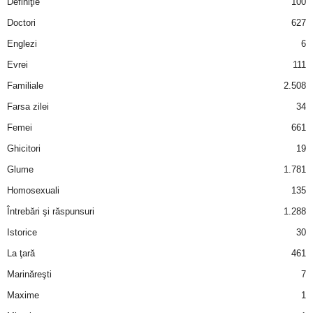
Definiţie
100
i
Doctori
627
Englezi
6
l
Evrei
111
e
Familiale
2.508
i
Farsa zilei
34
Femei
661
–
Ghicitori
19
C
Glume
1.781
Homosexuali
135
e
Întrebări şi răspunsuri
1.288
l
Istorice
30
La ţară
461
e
Marinăreşti
7
m
Maxime
1