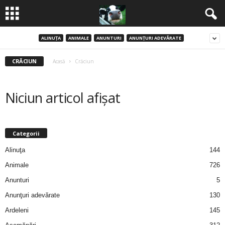
ALINUŢA
ANIMALE
ANUNTURI
ANUNŢURI ADEVĂRATE
B
CRĂCIUN
a
Acasă
Crăciun
n
Niciun articol afișat
c
u
Categorii
Alinuţa
144
r
Animale
726
i
Anunturi
5
2
Anunţuri adevărate
130
Ardeleni
145
0