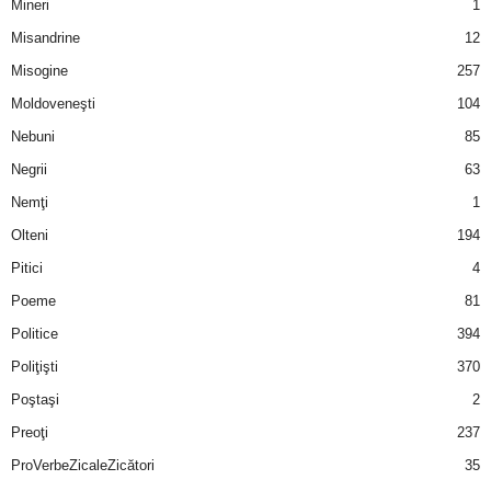
Mineri
1
a
Misandrine
12
i
Misogine
257
Moldoveneşti
104
t
Nebuni
85
a
Negrii
63
Nemţi
1
r
Olteni
194
i
Pitici
4
Poeme
81
b
Politice
394
a
Poliţişti
370
n
Poştaşi
2
Preoţi
237
c
ProVerbeZicaleZicători
35