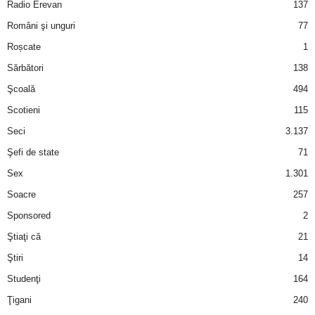
u
Radio Erevan
137
Români şi unguri
77
r
Roșcate
1
i
Sărbători
138
Şcoală
494
–
Scotieni
115
B
Seci
3.137
Şefi de state
71
a
Sex
1.301
n
Soacre
257
Sponsored
2
c
Ştiaţi că
21
u
Ştiri
14
Studenţi
164
r
Ţigani
240
i