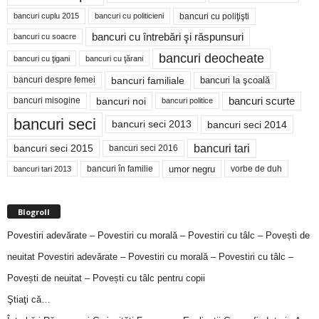
bancuri cu poliţişti
bancuri cuplu 2015
bancuri cu politicieni
bancuri cu întrebări şi răspunsuri
bancuri cu soacre
bancuri deocheate
bancuri cu ţigani
bancuri cu ţărani
bancuri familiale
bancuri despre femei
bancuri la şcoală
bancuri noi
bancuri scurte
bancuri misogine
bancuri politice
bancuri seci
bancuri seci 2014
bancuri seci 2013
bancuri tari
bancuri seci 2015
bancuri seci 2016
bancuri în familie
umor negru
vorbe de duh
bancuri tari 2013
Blogroll
Povestiri adevărate – Povestiri cu morală – Povestiri cu tâlc – Povești de
neuitat
Povestiri adevărate – Povestiri cu morală – Povestiri cu tâlc –
Povești de neuitat – Povești cu tâlc pentru copii
Ştiaţi că…