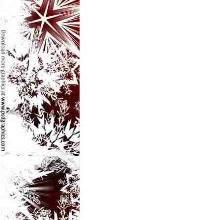
e
t
o
p