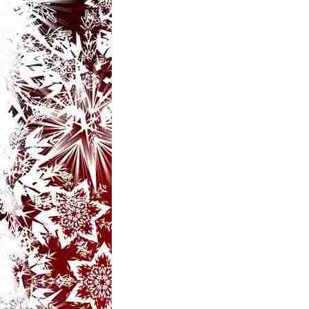
t
a
r
i
b
a
n
c
u
r