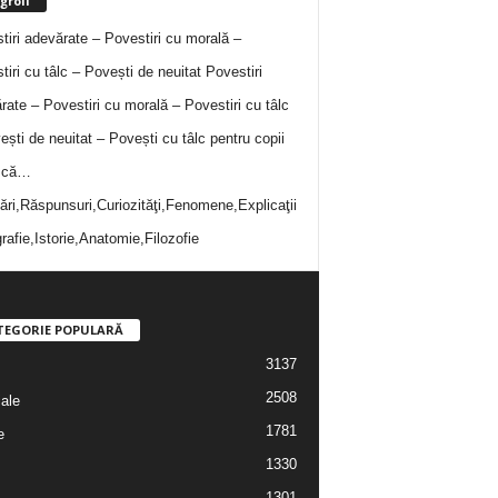
groll
tiri adevărate – Povestiri cu morală –
tiri cu tâlc – Povești de neuitat
Povestiri
rate – Povestiri cu morală – Povestiri cu tâlc
ești de neuitat – Povești cu tâlc pentru copii
i că…
bări,Răspunsuri,Curiozităţi,Fenomene,Explicaţii
rafie,Istorie,Anatomie,Filozofie
TEGORIE POPULARĂ
3137
2508
iale
1781
e
1330
1301