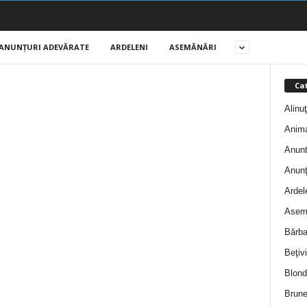
ANUNŢURI ADEVĂRATE
ARDELENI
ASEMĂNĂRI
Cat
Alinu
Anim
Anunt
Anunţ
Ardel
Asem
Bărba
Beţivi
Blond
Brune