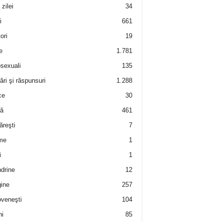
zilei
34
i
661
ori
19
e
1.781
sexuali
135
ări şi răspunsuri
1.288
ce
30
ră
461
ăreşti
7
me
1
i
1
drine
12
ine
257
veneşti
104
i
85