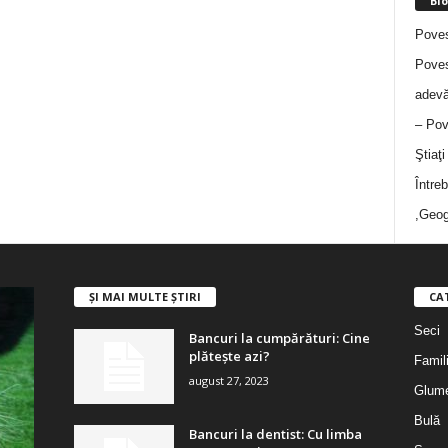
Blo
Poves
Poves
adevă
– Pov
Ştiaţ
Între
,Geog
ȘI MAI MULTE ȘTIRI
CA
Seci
Bancuri la cumpărături: Cine
plătește azi?
Famil
august 27, 2023
Glum
Bulă
Bancuri la dentist: Cu limba