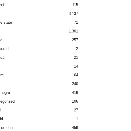
eni
115
3.137
de state
71
1.301
re
257
sored
2
 că
21
14
nţi
164
i
240
negru
419
egorized
106
i
27
ri
1
 de duh
459