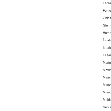
Farsa 
Feme
Ghicit
Glum
Homo
Întreb
Istori
La ţa
Marin
Maxi
Miner
Misan
Misog
Moldo
Nebun