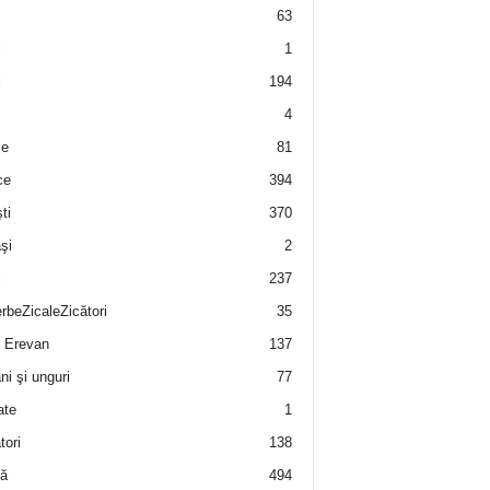
63
i
1
i
194
4
e
81
ce
394
ti
370
şi
2
i
237
rbeZicaleZicători
35
 Erevan
137
i şi unguri
77
ate
1
tori
138
ă
494