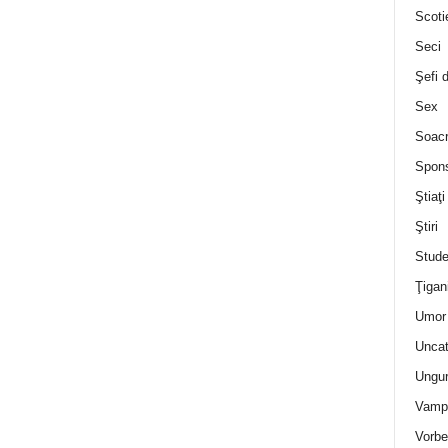
Scoti
Seci
Şefi 
Sex
Soac
Spon
Ştiaţi
Ştiri
Stude
Ţigan
Umor 
Uncat
Ungur
Vampi
Vorbe