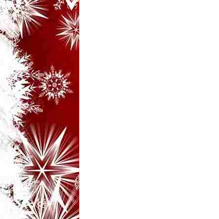
i
–
B
a
n
c
u
r
i
d