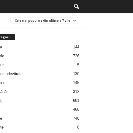
Cele mai populare din ultimele 7 zile
egorii
ţa
144
ale
726
uri
5
uri adevărate
130
eni
145
ănări
312
ţi
681
466
e
748
te
8