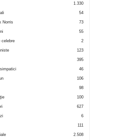
1.330
ali
54
 Norris
73
ni
55
e celebre
2
niste
123
395
 simpatici
46
un
106
98
ţie
100
ri
627
zi
6
111
iale
2.508