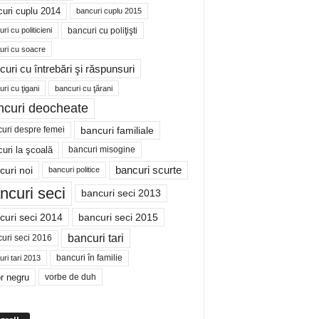
uri cuplu 2014
bancuri cuplu 2015
bancuri cu poliţişti
ri cu politicieni
uri cu soacre
curi cu întrebări şi răspunsuri
ri cu ţigani
bancuri cu ţărani
ncuri deocheate
bancuri familiale
uri despre femei
bancuri misogine
uri la şcoală
curi noi
bancuri scurte
bancuri politice
ncuri seci
bancuri seci 2013
curi seci 2014
bancuri seci 2015
bancuri tari
uri seci 2016
bancuri în familie
ri tari 2013
r negru
vorbe de duh