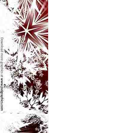
l
e
i
–
C
e
l
e
m
a
i