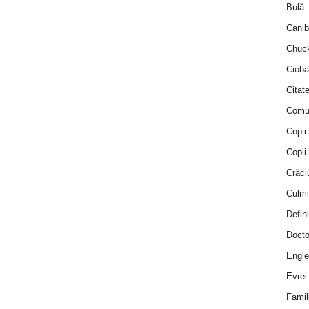
Bulă
Canib
Chuck
Cioba
Citat
Comu
Copii
Copii
Crăci
Culmi
Defini
Docto
Engle
Evrei
Famil