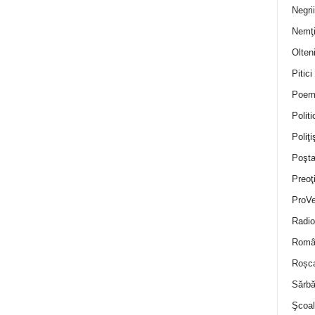
Negrii
Nemţ
Olten
Pitici
Poem
Politi
Poliţiş
Poşta
Preoţ
ProVe
Radio
Român
Roșc
Sărbă
Şcoal