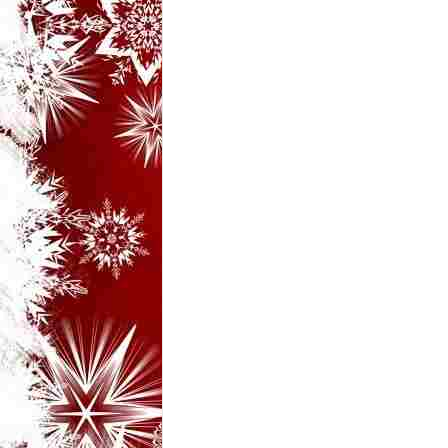
3
-
B
a
n
c
u
l
z
i