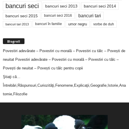
bancuri seci
bancuri seci 2014
bancuri seci 2013
bancuri tari
bancuri seci 2015
bancuri seci 2016
bancuri în familie
umor negru
vorbe de duh
bancuri tari 2013
Blogroll
Povestiri adevărate – Povestiri cu morală – Povestiri cu tâlc – Povești de
neuitat
Povestiri adevărate – Povestiri cu morală – Povestiri cu tâlc –
Povești de neuitat – Povești cu tâlc pentru copii
Ştiaţi că…
Întrebări,Răspunsuri,Curiozităţi,Fenomene,Explicaţii,Geografie,Istorie,Ana
tomie,Filozofie