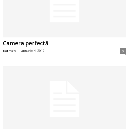
i
l
e
Camera perfectă
i
carmen
-
ianuarie 4, 2017
0
–
C
e
l
e
m