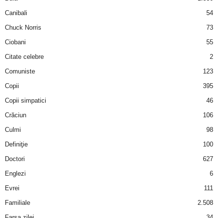
Canibali
54
d
Chuck Norris
73
e
Ciobani
55
Citate celebre
2
t
Comuniste
123
o
Copii
395
Copii simpatici
46
p
Crăciun
106
Culmi
98
Definiţie
100
Doctori
627
Englezi
6
Evrei
111
Familiale
2.508
Farsa zilei
34