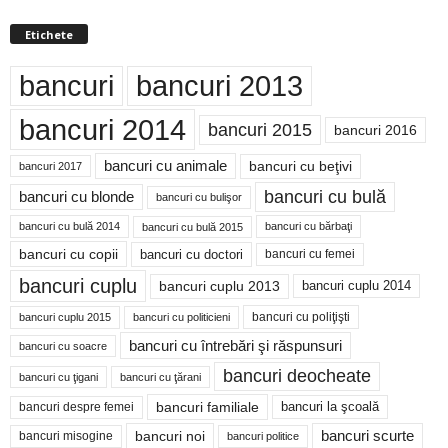
Etichete
bancuri
bancuri 2013
bancuri 2014
bancuri 2015
bancuri 2016
bancuri cu animale
bancuri cu beţivi
bancuri 2017
bancuri cu bulă
bancuri cu blonde
bancuri cu bulişor
bancuri cu bulă 2014
bancuri cu bărbaţi
bancuri cu bulă 2015
bancuri cu copii
bancuri cu doctori
bancuri cu femei
bancuri cuplu
bancuri cuplu 2014
bancuri cuplu 2013
bancuri cu poliţişti
bancuri cuplu 2015
bancuri cu politicieni
bancuri cu întrebări şi răspunsuri
bancuri cu soacre
bancuri deocheate
bancuri cu ţigani
bancuri cu ţărani
bancuri familiale
bancuri despre femei
bancuri la şcoală
bancuri noi
bancuri scurte
bancuri misogine
bancuri politice