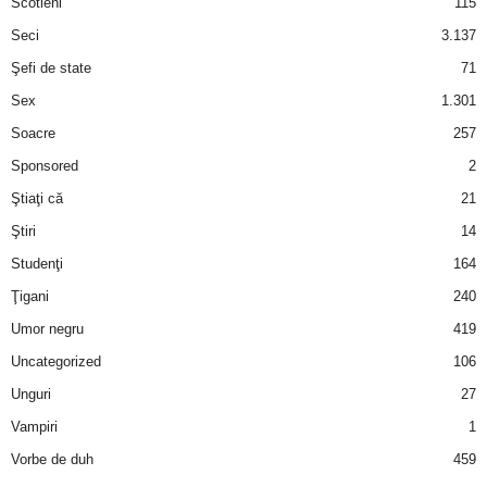
Scotieni
115
Seci
3.137
Şefi de state
71
Sex
1.301
Soacre
257
Sponsored
2
Ştiaţi că
21
Ştiri
14
Studenţi
164
Ţigani
240
Umor negru
419
Uncategorized
106
Unguri
27
Vampiri
1
Vorbe de duh
459