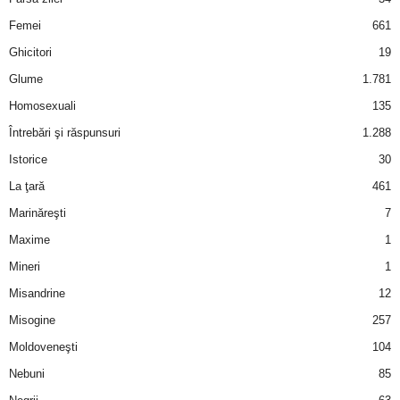
Femei
661
Ghicitori
19
Glume
1.781
Homosexuali
135
Întrebări şi răspunsuri
1.288
Istorice
30
La ţară
461
Marinăreşti
7
Maxime
1
Mineri
1
Misandrine
12
Misogine
257
Moldoveneşti
104
Nebuni
85