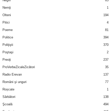
Negrii
63
Nemţi
1
Olteni
194
Pitici
4
Poeme
81
Politice
394
Poliţişti
370
Poştaşi
2
Preoţi
237
ProVerbeZicaleZicători
35
Radio Erevan
137
Români şi unguri
77
Roșcate
1
Sărbători
138
Şcoală
494