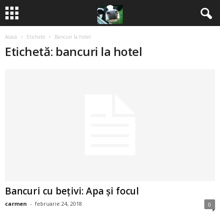
Acasă
Etichete
Bancuri la hotel
B
Etichetă: bancuri la hotel
a
n
c
u
r
i
Bancuri cu bețivi: Apa și focul
2
carmen
-
februarie 24, 2018
0
0