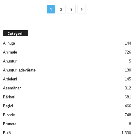
u
1
2
3
r
i
Categorii
–
Alinuţa
144
Animale
726
B
Anunturi
5
a
Anunţuri adevărate
130
Ardeleni
145
n
Asemănări
312
c
Bărbaţi
681
u
Beţivi
466
Blonde
748
r
Brunete
8
i
Bulă
1.330