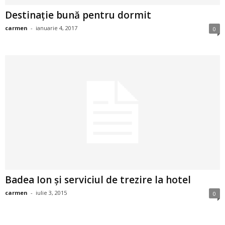
a
Destinaţie bună pentru dormit
i
carmen
-
ianuarie 4, 2017
0
t
a
r
i
b
a
Badea Ion şi serviciul de trezire la hotel
n
carmen
-
iulie 3, 2015
0
c