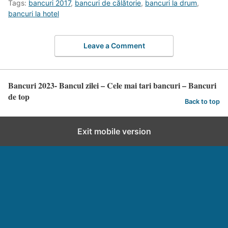
Tags:
bancuri 2017
,
bancuri de călătorie
,
bancuri la drum
,
bancuri la hotel
Leave a Comment
Bancuri 2023- Bancul zilei – Cele mai tari bancuri – Bancuri
de top
Back to top
Exit mobile version