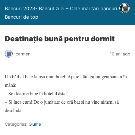
Bancuri 2023- Bancul zilei – Cele mai tari bancuri –
Bancuri de top
Destinaţie bună pentru dormit
carmen
10 ani ago
Un bărbat bate la uşa unui hotel. Apare ‎altul cu un geamantan în
mână:‎
‎– Se doarme bine în hotelul ăsta?‎
‎– Şi încă cum! De o jumătate de oră bat şi ‎nu vine nimeni să
deschidă.
Categories:
Glume