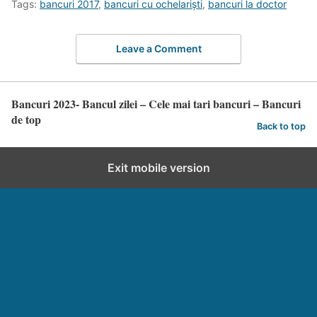
Tags:
bancuri 2017
,
bancuri cu ochelarişti
,
bancuri la doctor
Leave a Comment
Bancuri 2023- Bancul zilei – Cele mai tari bancuri – Bancuri
de top
Back to top
Exit mobile version