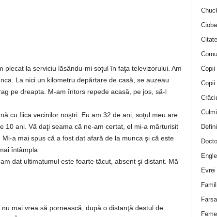
Chuck
Cioba
Citat
Comu
 plecat la serviciu lăsându-mi soţul în faţa televizorului. Am
Copii
unca. La nici un kilometru depărtare de casă, se auzeau
Copii
trag pe dreapta. M-am întors repede acasă, pe jos, să-l
Crăci
Culmi
ă cu fiica vecinilor noştri. Eu am 32 de ani, soţul meu are
de 10 ani. Vă daţi seama că ne-am certat, el mi-a mărturisit
Defini
i. Mi-a mai spus că a fost dat afară de la munca şi că este
Docto
mai întâmpla
Engle
-am dat ultimatumul este foarte tăcut, absent şi distant. Mă
Evrei
Famil
Farsa 
 nu mai vrea să pornească, după o distanţă destul de
Feme