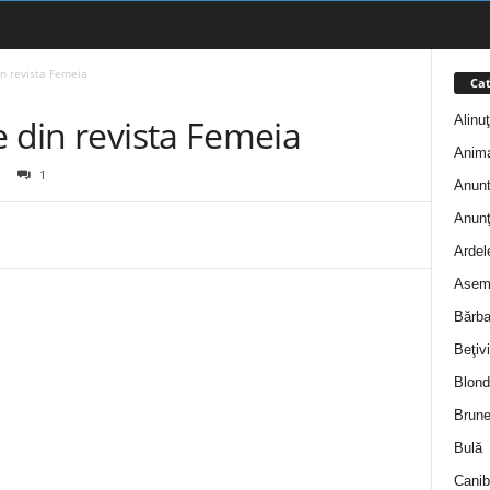
in revista Femeia
Cat
Alinu
e din revista Femeia
Anim
1
Anunt
Anunţ
Ardel
Asem
Bărba
Beţivi
Blond
Brune
Bulă
Canib