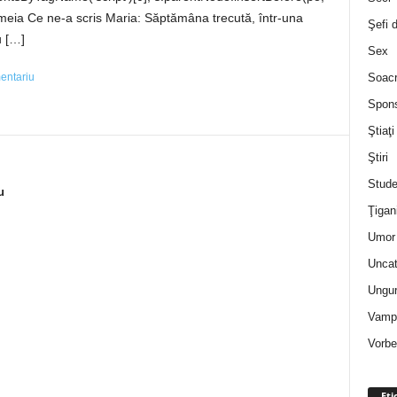
 Femeia Ce ne-a scris Maria: Săptămâna trecută, într-una
Şefi 
u […]
Sex
Soac
mentariu
Spon
Ştiaţi
Ştiri
Stude
u
Ţigan
Umor 
Uncat
Ungur
Vampi
Vorbe
Eti