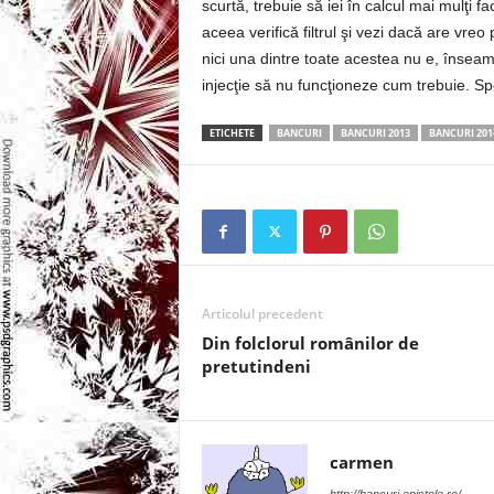
scurtă, trebuie să iei în calcul mai mulţi f
l
aceea verifică filtrul şi vezi dacă are vre
e
nici una dintre toate acestea nu e, însea
injecţie să nu funcţioneze cum trebuie. Spe
i
ETICHETE
BANCURI
BANCURI 2013
BANCURI 201
–
C
e
l
Articolul precedent
Din folclorul românilor de
e
pretutindeni
m
a
carmen
i