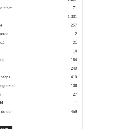
de state
71
1.301
re
257
sored
2
 că
21
14
nţi
164
i
240
negru
419
egorized
106
i
27
ri
1
 de duh
459
chete