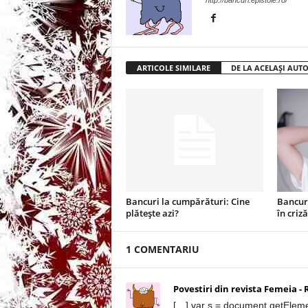
http://bancuri.epistole.ro/
t
a
ARTICOLE SIMILARE
DE LA ACELAȘI AUT
r
i
b
a
Bancuri la cumpărături: Cine
Bancuri
n
plătește azi?
în criză
c
1 COMENTARIU
u
Povestiri din revista Femeia -
r
[…] var s = document.getEleme