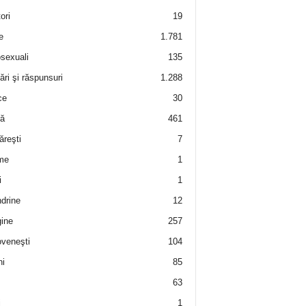
ori
19
e
1.781
sexuali
135
ări şi răspunsuri
1.288
ce
30
ră
461
ăreşti
7
me
1
i
1
drine
12
ine
257
veneşti
104
i
85
63
i
1