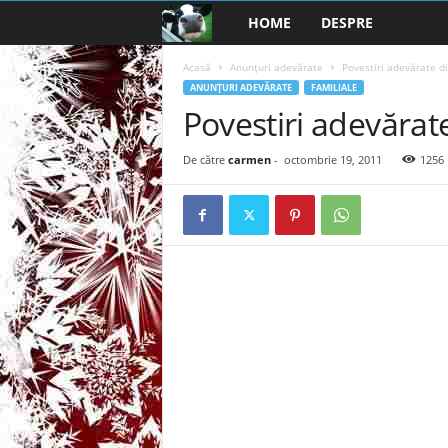
HOME
DESPRE
B
a
Acasă
Anunţuri adevărate
Povestiri adevărate d
ANUNŢURI ADEVĂRATE
FAMILIALE
Povestiri adevărat
n
c
De către
carmen
-
octombrie 19, 2011
1256
u
r
i
2
0
2