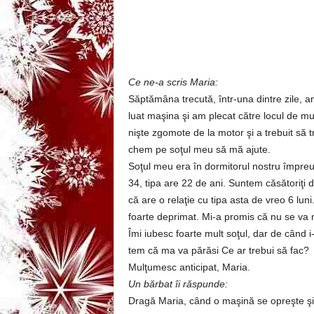
3
-
B
Ce ne-a scris Maria:
Săptămâna trecută, într-una dintre zile, am
a
luat maşina şi am plecat către locul de m
nişte zgomote de la motor şi a trebuit să 
n
chem pe soţul meu să mă ajute.
c
Soţul meu era în dormitorul nostru împreun
34, tipa are 22 de ani. Suntem căsătoriţi 
u
că are o relaţie cu tipa asta de vreo 6 lun
foarte deprimat. Mi-a promis că nu se va 
l
Îmi iubesc foarte mult soţul, dar de când i
tem că ma va părăsi Ce ar trebui să fac?
z
Mulţumesc anticipat, Maria.
Un bărbat îi răspunde:
i
Dragă Maria, când o maşină se opreşte şi