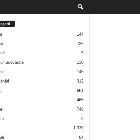
egorii
ţa
144
ale
726
uri
5
uri adevărate
130
eni
145
ănări
312
ţi
681
466
e
748
te
8
1.330
ali
54