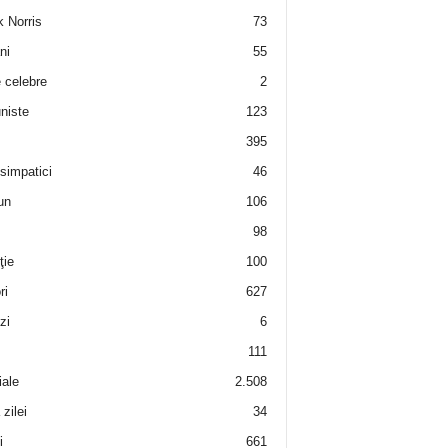
 Norris
73
ni
55
e celebre
2
niste
123
395
 simpatici
46
un
106
98
ţie
100
ri
627
zi
6
111
iale
2.508
zilei
34
i
661