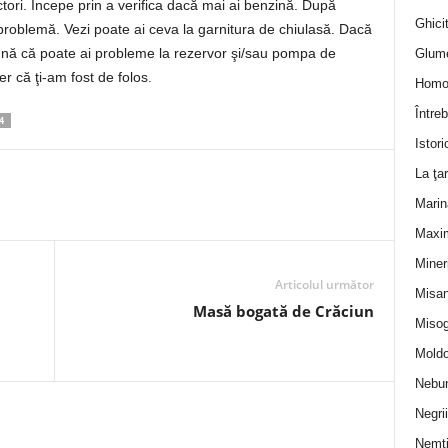
actori. Începe prin a verifica dacă mai ai benzină. După
Ghicit
o problemă. Vezi poate ai ceva la garnitura de chiulasă. Dacă
mnă că poate ai probleme la rezervor şi/sau pompa de
Glum
r că ţi-am fost de folos.
Homo
Întreb
4
Istori
La ţa
Marin
Maxi
Miner
Articolul următor
Misan
Masă bogată de Crăciun
Misog
Moldo
Nebun
Negrii
Nemţ