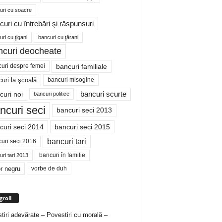
uri cu soacre
curi cu întrebări şi răspunsuri
ri cu ţigani
bancuri cu ţărani
ncuri deocheate
bancuri familiale
uri despre femei
bancuri misogine
uri la şcoală
curi noi
bancuri scurte
bancuri politice
ncuri seci
bancuri seci 2013
curi seci 2014
bancuri seci 2015
bancuri tari
uri seci 2016
bancuri în familie
ri tari 2013
r negru
vorbe de duh
groll
tiri adevărate – Povestiri cu morală –