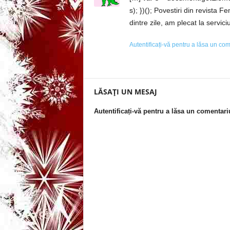
s); })(); Povestiri din revista
i
dintre zile, am plecat la servici
–
Autentificați-vă pentru a lăsa un co
B
a
LĂSAȚI UN MESAJ
n
Autentificați-vă pentru a lăsa un comentari
c
u
r
i
d