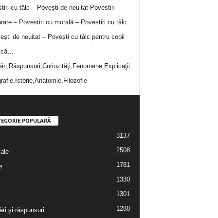
tiri cu tâlc – Povești de neuitat
Povestiri
rate – Povestiri cu morală – Povestiri cu tâlc
ești de neuitat – Povești cu tâlc pentru copii
i că…
bări,Răspunsuri,Curiozităţi,Fenomene,Explicaţii
rafie,Istorie,Anatomie,Filozofie
TEGORIE POPULARĂ
3137
2508
iale
1781
e
1330
1301
1288
ări şi răspunsuri