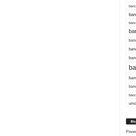
banc
ban
bancu
ba
banc
banc
ban
ba
ban
banc
bancu
umo
Blo
Poves