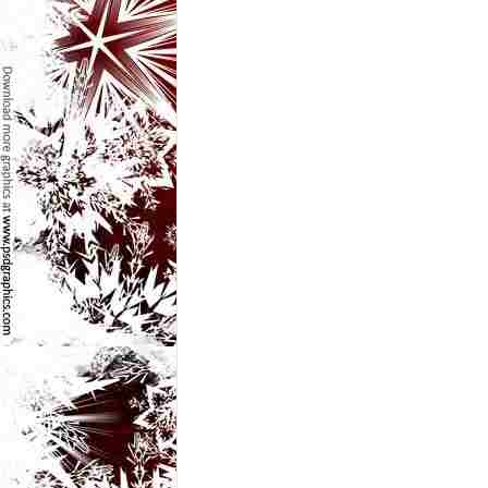
e
t
o
p