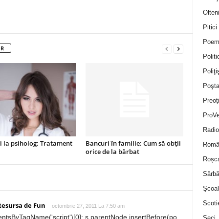
Olten
Pitici
Poem
OR
Politi
Poliţiş
Poşta
Preoţ
ProVe
Radio
 la psiholog: Tratament
Bancuri în familie: Cum să obții
Român
orice de la bărbat
Roșc
Sărbă
Şcoal
Scoti
 Resursa de Fun
octombrie 27, 2011 La 7:50 am
ntsByTagName('script')[0]; s.parentNode.insertBefore(po,
Seci