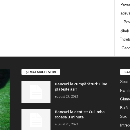
Poves
adevă
– Pov
Ştiaţ
Între
,Geog
ȘI MAI MULTE ȘTIRI
CA
Seci
Bancuri la cumpărături: Cine
plătește azi?
Famil
august 27, 2023
Glum
Bulă
Bancuri la dentist: Cu limba
scoasa 3 minute
Sex
august 20, 2023
Întreb