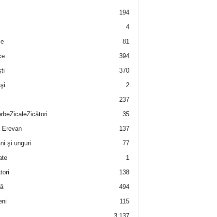
i
194
4
e
81
ce
394
ti
370
şi
2
i
237
rbeZicaleZicători
35
 Erevan
137
i şi unguri
77
ate
1
tori
138
ă
494
eni
115
3.137