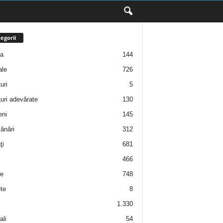
egorii
ţa
144
ale
726
uri
5
uri adevărate
130
eni
145
ănări
312
ţi
681
466
e
748
te
8
1.330
ali
54