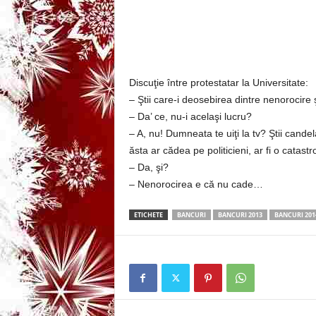
3
-
B
Discuţie între protestatar la Universitate:
– Ştii care-i deosebirea dintre nenorocire 
a
– Da’ ce, nu-i acelaşi lucru?
– A, nu! Dumneata te uiţi la tv? Ştii cande
n
ăsta ar cădea pe politicieni, ar fi o catastr
c
– Da, şi?
– Nenorocirea e că nu cade…
u
ETICHETE
BANCURI
BANCURI 2013
BANCURI 201
l
z
i