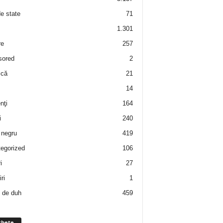
de state
71
1.301
re
257
sored
2
 că
21
14
nţi
164
i
240
negru
419
egorized
106
i
27
ri
1
 de duh
459
chete