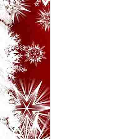
i
–
B
a
n
c
u
r
i
d