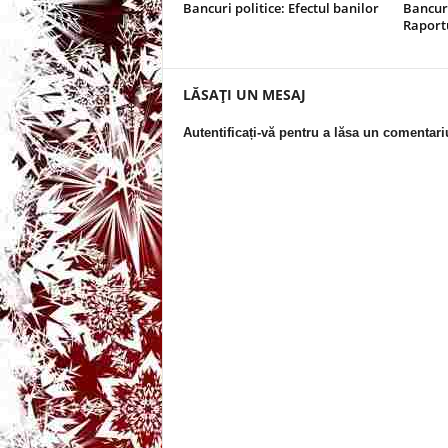
Bancuri politice: Efectul banilor
Bancuri
Raportu
t
a
LĂSAȚI UN MESAJ
r
Autentificați-vă pentru a lăsa un comentari
i
b
a
n
c
u
r