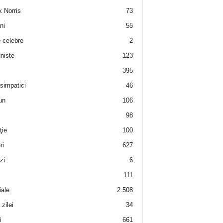
 Norris
73
ni
55
e celebre
2
niste
123
395
 simpatici
46
un
106
98
ţie
100
ri
627
zi
6
111
iale
2.508
zilei
34
i
661