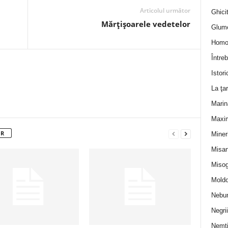
Articolul următor
Ghicit
Mărţişoarele vedetelor
Glum
Homo
Întreb
Istori
La ţa
Marin
Maxi
OR
Miner
Misan
Misog
Moldo
Nebun
Negrii
Nemţ