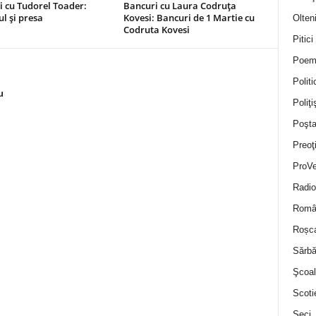
 cu Tudorel Toader:
Bancuri cu Laura Codruța
l și presa
Kovesi: Bancuri de 1 Martie cu
Olten
Codruta Kovesi
Pitici
Poem
Politi
u
Poliţiş
Poşta
Preoţ
ProVe
Radio
Român
Roșc
Sărbă
Şcoal
Scoti
Seci