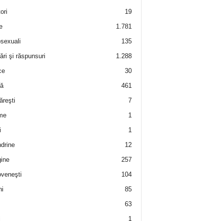
ori
19
e
1.781
sexuali
135
ări şi răspunsuri
1.288
ce
30
ră
461
ăreşti
7
me
1
i
1
drine
12
ine
257
veneşti
104
i
85
63
i
1