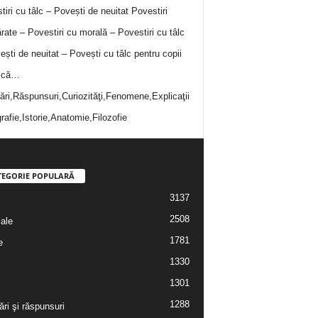
tiri cu tâlc – Povești de neuitat
Povestiri
rate – Povestiri cu morală – Povestiri cu tâlc
ești de neuitat – Povești cu tâlc pentru copii
i că…
bări,Răspunsuri,Curiozităţi,Fenomene,Explicaţii
rafie,Istorie,Anatomie,Filozofie
TEGORIE POPULARĂ
3137
2508
iale
1781
e
1330
1301
1288
ări şi răspunsuri