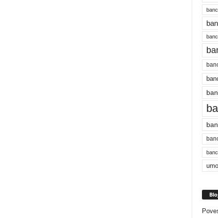
banc
ban
bancu
ba
banc
banc
ban
ba
ban
banc
bancu
umo
Blo
Poves