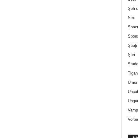
Şefi 
Sex
Soac
Spon
Ştiaţi
Ştiri
Stude
Ţigan
Umor 
Uncat
Ungur
Vampi
Vorbe
Eti