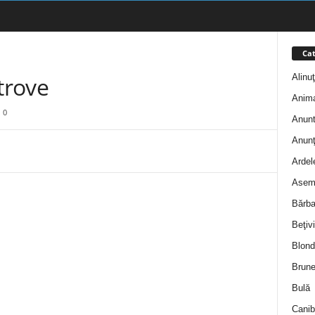
Cat
Alinu
trove
Anim
0
Anunt
Anunţ
Ardel
Asem
Bărba
Beţivi
Blond
Brune
Bulă
Canib