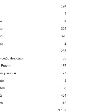
i
194
4
e
81
ce
394
ti
370
şi
2
i
237
rbeZicaleZicători
35
 Erevan
137
i şi unguri
77
ate
1
tori
138
ă
494
eni
115
3.137