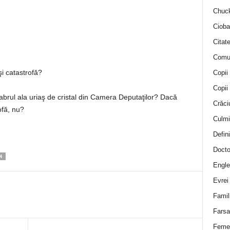
Chuck
Cioba
Citat
Comu
şi catastrofă?
Copii
Copii
labrul ala uriaş de cristal din Camera Deputaţilor? Dacă
Crăci
ofă, nu?
Culmi
Defini
Docto
4
Engle
Evrei
Famil
Farsa 
Feme