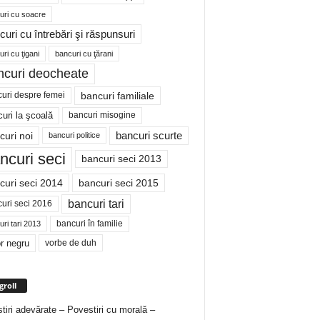
uri cu soacre
curi cu întrebări şi răspunsuri
ri cu ţigani
bancuri cu ţărani
ncuri deocheate
bancuri familiale
uri despre femei
bancuri misogine
uri la şcoală
curi noi
bancuri scurte
bancuri politice
ncuri seci
bancuri seci 2013
curi seci 2014
bancuri seci 2015
bancuri tari
uri seci 2016
bancuri în familie
ri tari 2013
r negru
vorbe de duh
groll
tiri adevărate – Povestiri cu morală –