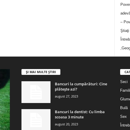
Poves
adevă
– Pov
Ştiaţ
Între
,Geog
ȘI MAI MULTE ȘTIRI
CA
Seci
Bancuri la cumpărături: Cine
plătește azi?
Famil
august 27, 2023
Glum
Bulă
Bancuri la dentist: Cu limba
scoasa 3 minute
Sex
august 20, 2023
Întreb