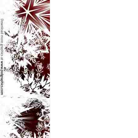
e
t
o
p