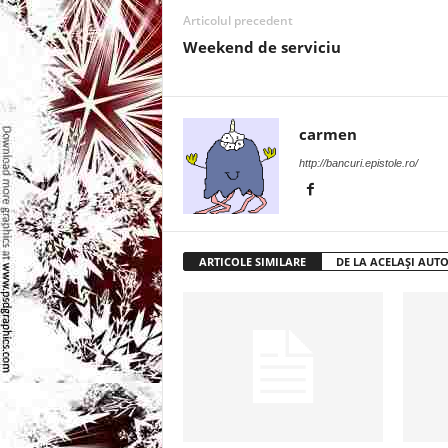
l
Articolul precedent
Weekend de serviciu
e
i
carmen
–
http://bancuri.epistole.ro/
C
e
ARTICOLE SIMILARE
DE LA ACELAȘI AUT
l
e
m
a
i