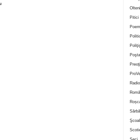
u
Olten
Pitici
Poem
Politi
Poliţiş
Poşta
Preoţ
ProVe
Radio
Român
Roșc
Sărbă
Şcoal
Scoti
Seci