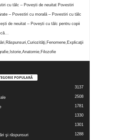
tiri cu tâlc – Povești de neuitat
Povestiri
rate – Povestiri cu morală – Povestiri cu tâlc
ești de neuitat – Povești cu tâlc pentru copii
i că…
bări,Răspunsuri,Curiozităţi,Fenomene,Explicaţii
rafie,Istorie,Anatomie,Filozofie
TEGORIE POPULARĂ
3137
2508
iale
1781
e
1330
1301
1288
ări şi răspunsuri