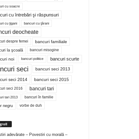
uri cu soacre
curi cu întrebări şi răspunsuri
ri cu ţigani
bancuri cu ţărani
ncuri deocheate
bancuri familiale
uri despre femei
bancuri misogine
uri la şcoală
curi noi
bancuri scurte
bancuri politice
ncuri seci
bancuri seci 2013
curi seci 2014
bancuri seci 2015
bancuri tari
uri seci 2016
bancuri în familie
ri tari 2013
r negru
vorbe de duh
groll
tiri adevărate – Povestiri cu morală –