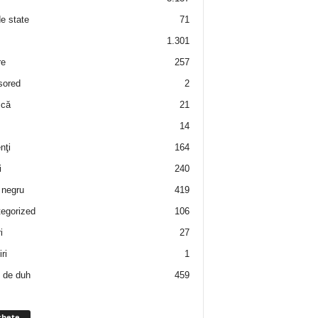
de state
71
1.301
re
257
sored
2
 că
21
14
nţi
164
i
240
negru
419
egorized
106
i
27
ri
1
 de duh
459
chete