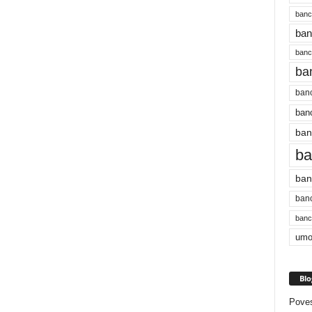
banc
ban
bancu
ba
banc
banc
ban
ba
ban
banc
bancu
umo
Blo
Poves