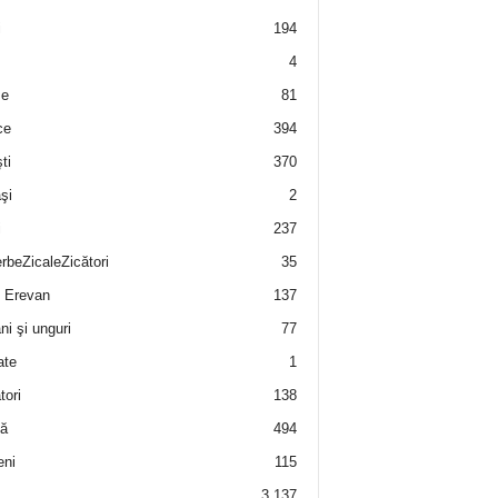
i
194
4
e
81
ce
394
ti
370
şi
2
i
237
rbeZicaleZicători
35
 Erevan
137
i şi unguri
77
ate
1
tori
138
ă
494
eni
115
3.137