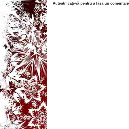
Autentificați-vă pentru a lăsa un comentari
t
a
r
i
b
a
n
c
u
r