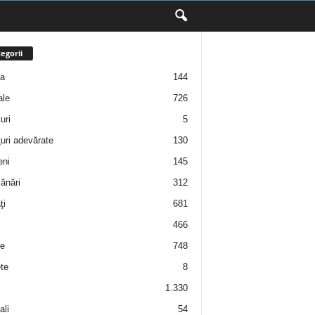
egorii
ţa
144
ale
726
uri
5
uri adevărate
130
eni
145
ănări
312
ţi
681
466
e
748
te
8
1.330
ali
54