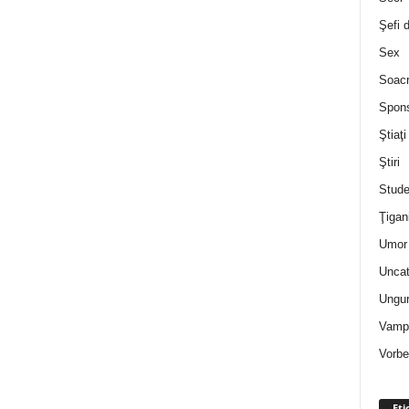
Şefi 
Sex
Soac
Spon
Ştiaţi
Ştiri
Stude
Ţigan
Umor 
Uncat
Ungur
Vampi
Vorbe
Eti