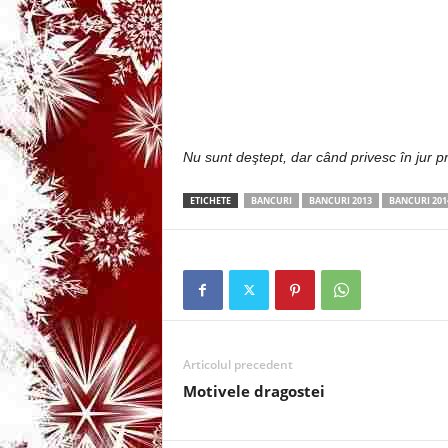
3
-
B
a
Nu sunt deştept, dar când privesc în jur pr
n
ETICHETE
BANCURI
BANCURI 2013
BANCURI 201
c
u
l
Articolul precedent
z
Motivele dragostei
i