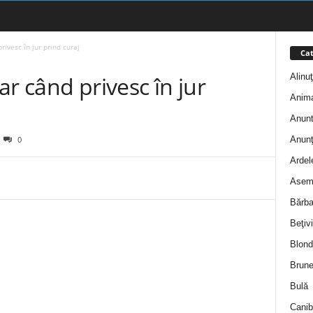
rivesc în jur prind curaj
Cat
Alinu
ar când privesc în jur
Anim
Anunt
Anunţ
0
Ardel
Asem
Bărba
Beţivi
Blond
Brune
Bulă
Canib