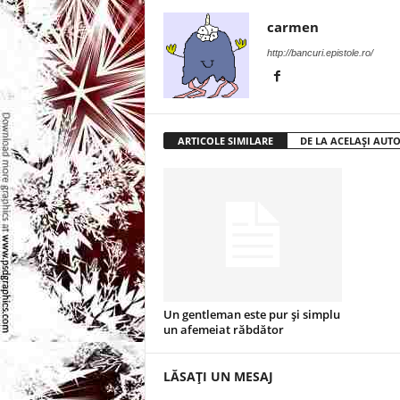
l
carmen
e
http://bancuri.epistole.ro/
i
–
ARTICOLE SIMILARE
DE LA ACELAȘI AUT
C
e
l
e
Un gentleman este pur şi simplu
m
un afemeiat răbdător
a
LĂSAȚI UN MESAJ
i