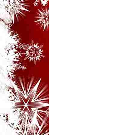
i
–
B
a
n
c
u
r
i
d