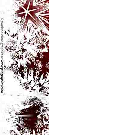
e
t
o
p