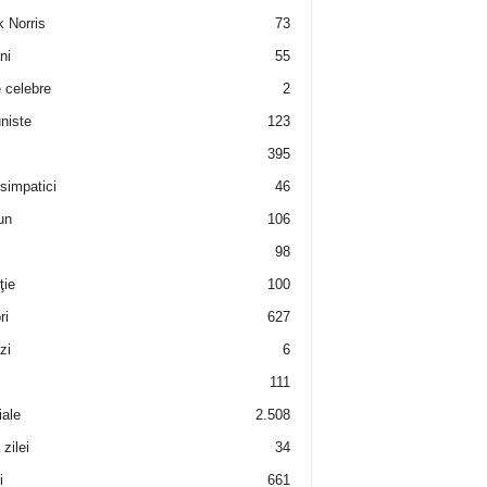
 Norris
73
ni
55
e celebre
2
niste
123
395
 simpatici
46
un
106
98
ţie
100
ri
627
zi
6
111
iale
2.508
zilei
34
i
661