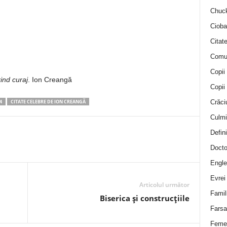
Chuck
Cioba
Citat
Comu
Copii
ind curaj
. Ion Creangă
Copii
Crăci
4
CITATE CELEBRE DE ION CREANGĂ
Culmi
Defini
Docto
Engle
Evrei
Articolul următor
Famil
Biserica şi construcţiile
Farsa 
Feme