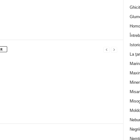
Ghicit
Glum
Homo
Întreb
Istori
OR
La ţa
Marin
Maxi
Miner
Misan
Misog
Moldo
Nebun
Negrii
Nemţ