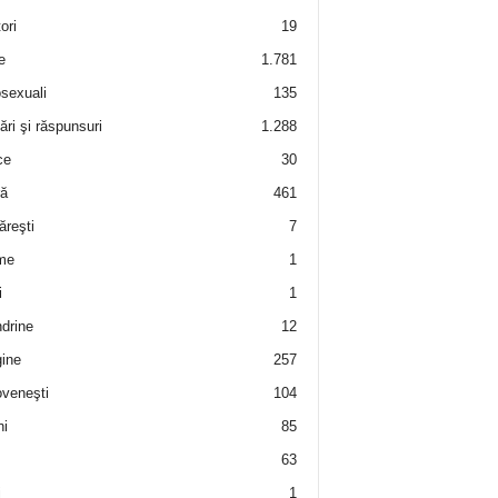
ori
19
e
1.781
sexuali
135
ări şi răspunsuri
1.288
ce
30
ră
461
ăreşti
7
me
1
i
1
drine
12
ine
257
veneşti
104
i
85
63
i
1