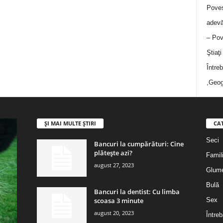
Poves
adevă
– Pov
Ştiaţ
Între
,Geog
ȘI MAI MULTE ȘTIRI
CA
Seci
Bancuri la cumpărături: Cine
plătește azi?
Famil
august 27, 2023
Glum
Bulă
Bancuri la dentist: Cu limba
scoasa 3 minute
Sex
august 20, 2023
Întreb