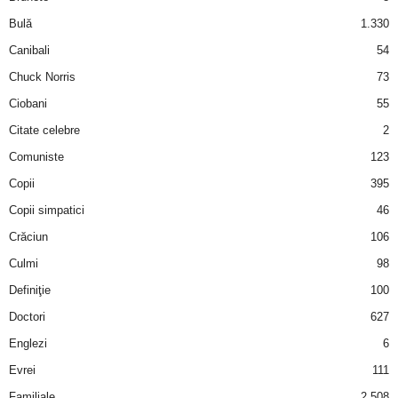
u
Bulă
1.330
r
Canibali
54
Chuck Norris
73
i
Ciobani
55
–
Citate celebre
2
Comuniste
123
B
Copii
395
a
Copii simpatici
46
Crăciun
106
n
Culmi
98
c
Definiţie
100
u
Doctori
627
Englezi
6
r
Evrei
111
i
Familiale
2.508