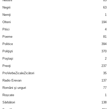
Nebuni
85
Negrii
63
Nemţi
1
Olteni
194
Pitici
4
Poeme
81
Politice
394
Poliţişti
370
Poştaşi
2
Preoţi
237
ProVerbeZicaleZicători
35
Radio Erevan
137
Români şi unguri
77
Roșcate
1
Sărbători
138