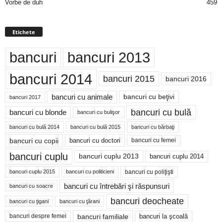
Vorbe de duh
459
Etichete
bancuri
bancuri 2013
bancuri 2014
bancuri 2015
bancuri 2016
bancuri cu animale
bancuri cu beţivi
bancuri 2017
bancuri cu bulă
bancuri cu blonde
bancuri cu bulişor
bancuri cu bulă 2014
bancuri cu bărbaţi
bancuri cu bulă 2015
bancuri cu copii
bancuri cu doctori
bancuri cu femei
bancuri cuplu
bancuri cuplu 2014
bancuri cuplu 2013
bancuri cu poliţişti
bancuri cuplu 2015
bancuri cu politicieni
bancuri cu întrebări şi răspunsuri
bancuri cu soacre
bancuri deocheate
bancuri cu ţigani
bancuri cu ţărani
bancuri familiale
bancuri despre femei
bancuri la şcoală