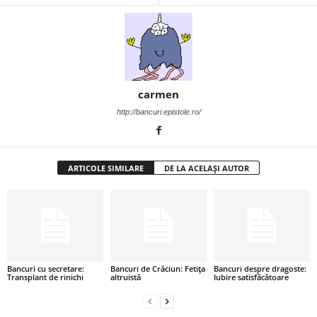
i
l
e
carmen
i
http://bancuri.epistole.ro/
–
ARTICOLE SIMILARE
DE LA ACELAȘI AUTOR
C
e
l
e
Bancuri cu secretare:
Bancuri de Crăciun: Fetița
Bancuri despre dragoste:
Transplant de rinichi
altruistă
Iubire satisfăcătoare
m