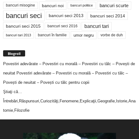
bancuri noi
bancuri scurte
bancuri misogine
bancuri politice
bancuri seci
bancuri seci 2014
bancuri seci 2013
bancuri tari
bancuri seci 2015
bancuri seci 2016
bancuri în familie
umor negru
vorbe de duh
bancuri tari 2013
Blogroll
Povestiri adevărate – Povestiri cu morală – Povestiri cu tâlc – Povești de
neuitat
Povestiri adevărate – Povestiri cu morală – Povestiri cu tâlc –
Povești de neuitat – Povești cu tâlc pentru copii
Ştiaţi că…
Întrebări,Răspunsuri,Curiozităţi,Fenomene,Explicaţii,Geografie,Istorie,Ana
tomie,Filozofie