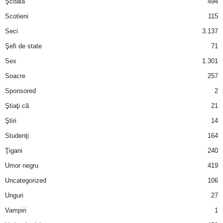
Şcoală
494
Scotieni
115
Seci
3.137
Şefi de state
71
Sex
1.301
Soacre
257
Sponsored
2
Ştiaţi că
21
Ştiri
14
Studenţi
164
Ţigani
240
Umor negru
419
Uncategorized
106
Unguri
27
Vampiri
1