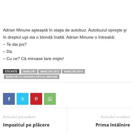
2
3
Adrian Minune aşteaptă în staţia de autobuz. Autobuzul opreşte şi
-
în dreptul uşii sta o blondă înaltă. Adrian Minune o întreabă:
– Te dai jos?
B
– Da.
– Cu ce? Că miroase tare mişto!
a
ETICHETE
BANCURI
BANCURI 2013
BANCURI 2014
n
BANCURI CU ADRIAN COPILUL MINUNE
c
u
l
Articolul precedent
Articolul următor
Impozitul pe plăcere
Prima întâlnire
z