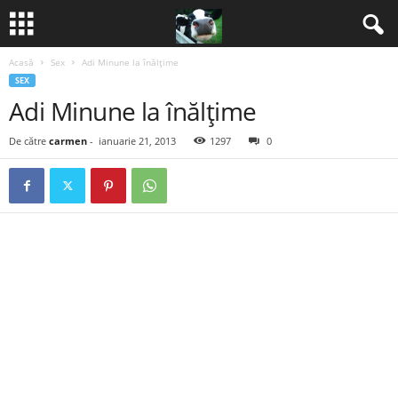
Acasă
Sex
Adi Minune la înălţime
B
SEX
Adi Minune la înălţime
a
De către
carmen
-
ianuarie 21, 2013
1297
0
n
c
u
r
i
2
0