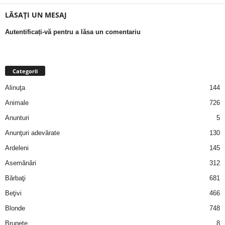
a
LĂSAȚI UN MESAJ
i
Autentificați-vă pentru a lăsa un comentariu
t
Categorii
a
Alinuţa
144
r
Animale
726
i
Anunturi
5
Anunţuri adevărate
130
b
Ardeleni
145
a
Asemănări
312
Bărbaţi
681
n
Beţivi
466
c
Blonde
748
Brunete
8