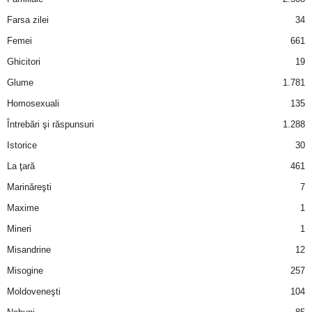
Farsa zilei
34
d
Femei
661
e
Ghicitori
19
Glume
1.781
t
Homosexuali
135
o
Întrebări şi răspunsuri
1.288
Istorice
30
p
La ţară
461
Marinăreşti
7
Maxime
1
Mineri
1
Misandrine
12
Misogine
257
Moldoveneşti
104