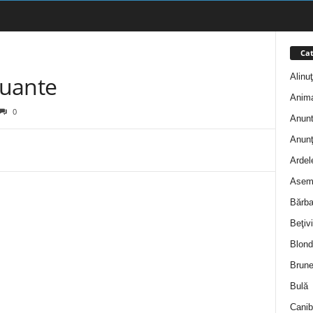
Cat
Alinu
nuante
Anim
0
Anunt
Anunţ
Ardel
Asem
Bărba
Beţivi
Blond
Brune
Bulă
Canib