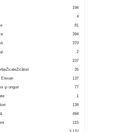
i
194
4
e
81
ce
394
ti
370
şi
2
i
237
rbeZicaleZicători
35
 Erevan
137
i şi unguri
77
ate
1
tori
138
ă
494
eni
115
3.137