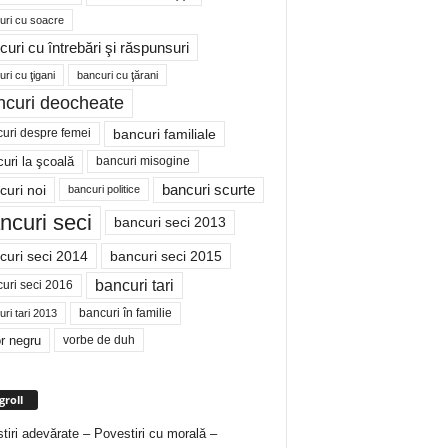
uri cu soacre
curi cu întrebări şi răspunsuri
ri cu ţigani
bancuri cu ţărani
ncuri deocheate
bancuri familiale
uri despre femei
bancuri misogine
uri la şcoală
curi noi
bancuri scurte
bancuri politice
ncuri seci
bancuri seci 2013
curi seci 2014
bancuri seci 2015
bancuri tari
uri seci 2016
bancuri în familie
ri tari 2013
r negru
vorbe de duh
groll
tiri adevărate – Povestiri cu morală –