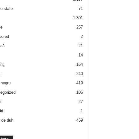
de state
71
1.301
re
257
sored
2
 că
21
14
nţi
164
i
240
negru
419
egorized
106
i
27
ri
1
 de duh
459
chete