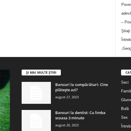
Poves
adevă
– Pov
Ştiaţ
Între
,Geog
ȘI MAI MULTE ȘTIRI
CA
Seci
Bancuri la cumpărături: Cine
plătește azi?
Famil
august 27, 2023
Glum
Bulă
Bancuri la dentist: Cu limba
scoasa 3 minute
Sex
august 20, 2023
Întreb