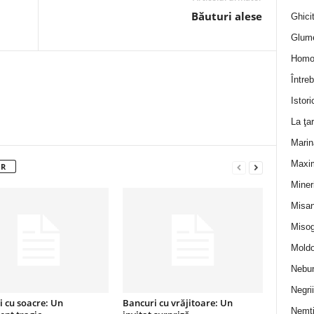
Băuturi alese
Ghicit
Glum
Homo
Întreb
Istori
La ţa
Marin
Maxi
OR
Miner
Misan
Misog
Moldo
Nebun
Negrii
 cu soacre: Un
Bancuri cu vrăjitoare: Un
Nemţ