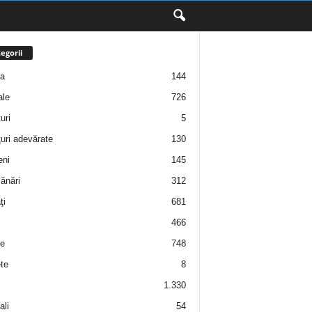
egorii
ţa
144
ale
726
uri
5
uri adevărate
130
eni
145
ănări
312
ţi
681
466
e
748
te
8
1.330
ali
54