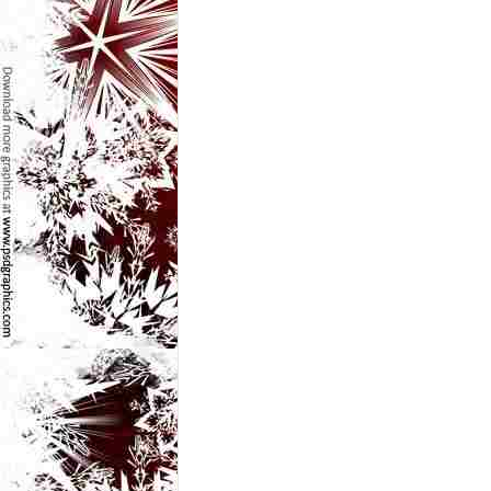
e
t
o
p