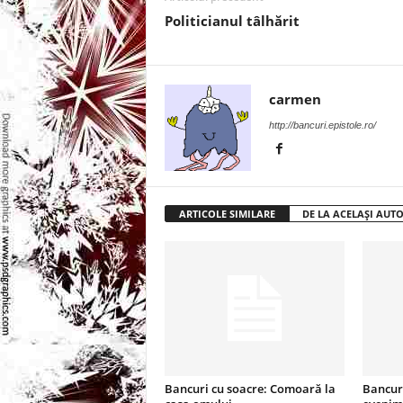
l
Politicianul tâlhărit
e
i
carmen
–
http://bancuri.epistole.ro/
C
e
ARTICOLE SIMILARE
DE LA ACELAȘI AUT
l
e
m
a
Bancuri cu soacre: Comoară la
Bancuri
i