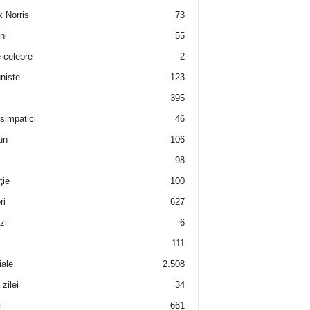
 Norris
73
ni
55
e celebre
2
niste
123
395
 simpatici
46
un
106
98
ţie
100
ri
627
zi
6
111
iale
2.508
zilei
34
i
661