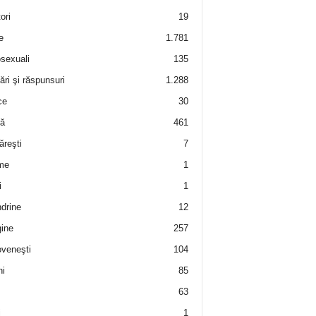
ori
19
e
1.781
sexuali
135
ări şi răspunsuri
1.288
ce
30
ră
461
ăreşti
7
me
1
i
1
drine
12
ine
257
veneşti
104
i
85
63
i
1