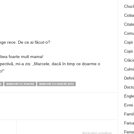
Chuck
Cioba
Citat
Comu
nge rece. De ce ai făcut-o?
Copii
Copii
iubea foarte mult mama!
Crăci
espectivă, mi-a zis: „Marcele, dacă în timp ce doarme o
Culmi
o!”
Defini
4
BANCURI CU SOACRE
BANCURI CU SOACRE 2013
Docto
Engle
Evrei
Famil
Farsa 
Feme
Articolul următor