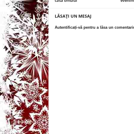
casa omului
evenime
t
LĂSAȚI UN MESAJ
a
Autentificați-vă pentru a lăsa un comentari
r
i
b
a
n
c
u
r