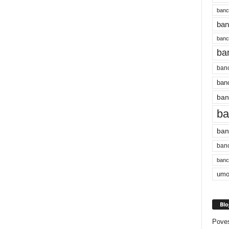
banc
ban
bancu
ba
banc
banc
ban
ba
ban
banc
bancu
umo
Blo
Poves