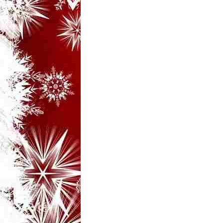
i
–
B
a
n
c
u
r
i
d