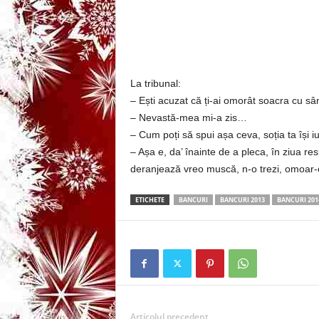
3
-
B
La tribunal:
– Ești acuzat că ți-ai omorât soacra cu sâ
a
– Nevastă-mea mi-a zis…
– Cum poți să spui așa ceva, soția ta își 
n
– Așa e, da’ înainte de a pleca, în ziua r
c
deranjează vreo muscă, n-o trezi, omoar-
u
ETICHETE
BANCURI
BANCURI 2013
BANCURI 201
l
z
i
Articolul precedent