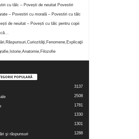
tiri cu tâlc – Povești de neuitat
Povestiri
rate – Povestiri cu morală – Povestiri cu tâlc
ești de neuitat – Povești cu tâlc pentru copii
i că…
bări,Răspunsuri,Curiozităţi,Fenomene,Explicaţii
rafie,Istorie,Anatomie,Filozofie
TEGORIE POPULARĂ
3137
2508
iale
1781
e
1330
1301
1288
ări şi răspunsuri