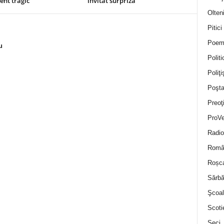
nt tragic
invitat surpriză
Olten
Pitici
Poem
u
Politi
Poliţiş
Poşta
Preoţ
ProVe
Radio
Român
Roșc
Sărbă
Şcoal
Scoti
Seci