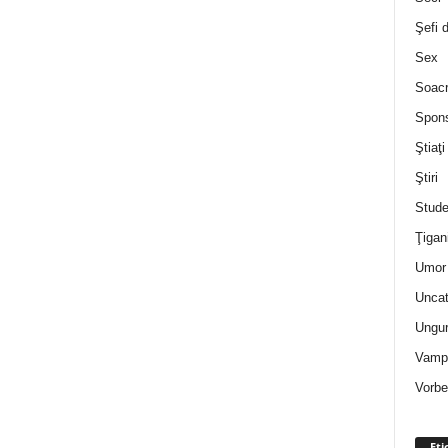
Şefi 
Sex
Soac
Spon
Ştiaţi
Ştiri
Stude
Ţigan
Umor 
Uncat
Ungur
Vampi
Vorbe
Eti