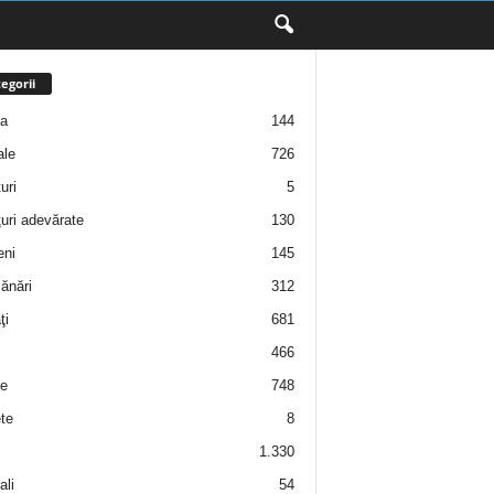
egorii
ţa
144
ale
726
uri
5
uri adevărate
130
eni
145
ănări
312
ţi
681
466
e
748
te
8
1.330
ali
54