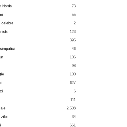
 Norris
73
ni
55
e celebre
2
niste
123
395
 simpatici
46
un
106
98
ţie
100
ri
627
zi
6
111
iale
2.508
zilei
34
i
661