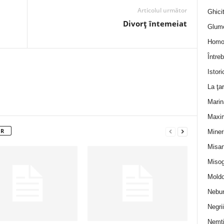
Articolul următor
Ghicit
Divorţ întemeiat
Glum
Homo
Întreb
Istori
La ţa
Marin
Maxi
OR
Miner
Misan
Misog
Moldo
Nebun
Negrii
Nemţ