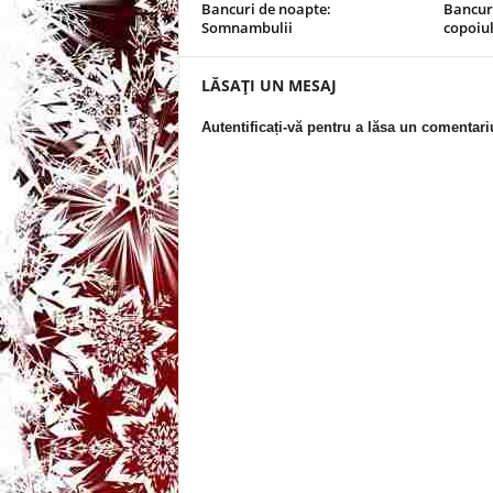
Bancuri de noapte:
Bancuri
Somnambulii
copoiu
t
LĂSAȚI UN MESAJ
a
Autentificați-vă pentru a lăsa un comentari
r
i
b
a
n
c
u
r