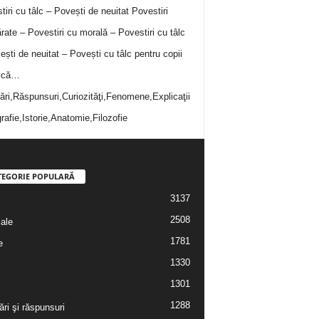
tiri cu tâlc – Povești de neuitat
Povestiri
rate – Povestiri cu morală – Povestiri cu tâlc
ești de neuitat – Povești cu tâlc pentru copii
i că…
bări,Răspunsuri,Curiozităţi,Fenomene,Explicaţii
rafie,Istorie,Anatomie,Filozofie
TEGORIE POPULARĂ
3137
2508
iale
1781
e
1330
1301
1288
ări şi răspunsuri