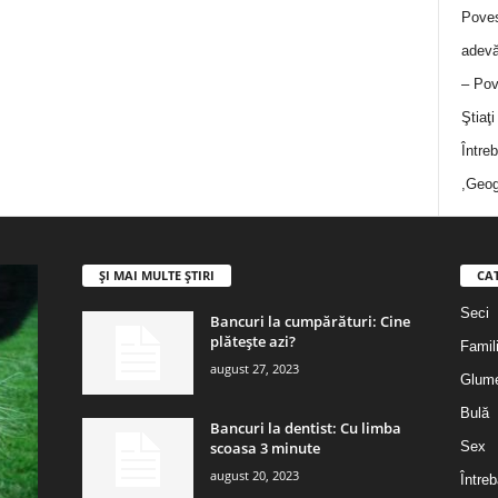
Poves
adevă
– Pov
Ştiaţ
Între
,Geog
ȘI MAI MULTE ȘTIRI
CA
Seci
Bancuri la cumpărături: Cine
plătește azi?
Famil
august 27, 2023
Glum
Bulă
Bancuri la dentist: Cu limba
scoasa 3 minute
Sex
august 20, 2023
Întreb