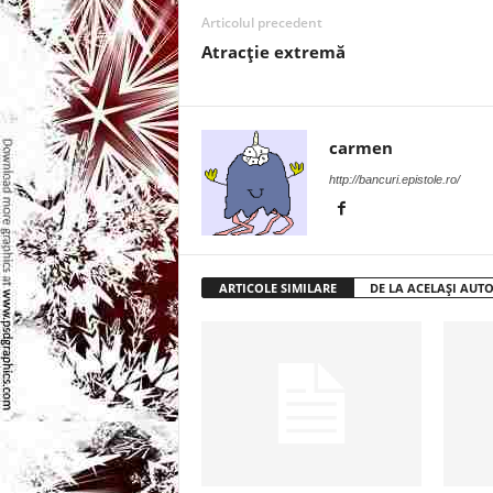
l
Articolul precedent
Atracţie extremă
e
i
carmen
–
http://bancuri.epistole.ro/
C
e
ARTICOLE SIMILARE
DE LA ACELAȘI AUT
l
e
m
a
i