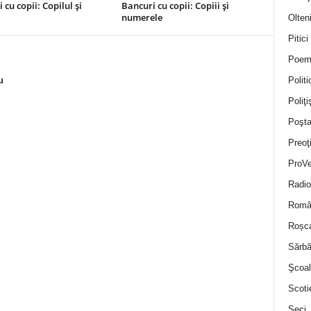
 cu copii: Copilul și
Bancuri cu copii: Copiii și
l
numerele
Olten
Pitici
Poem
Politi
u
Poliţiş
Poşta
Preoţ
ProVe
Radio
Român
Roșc
Sărbă
Şcoal
Scoti
Seci