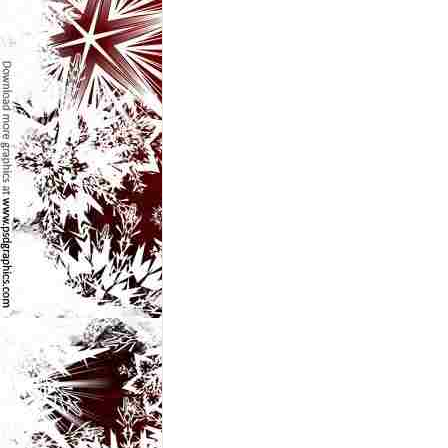
e
t
o
p