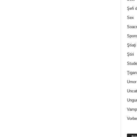
Şefi 
Sex
Soac
Spon
Ştiaţi
Ştiri
Stude
Ţigan
Umor 
Uncat
Ungur
Vampi
Vorbe
Eti