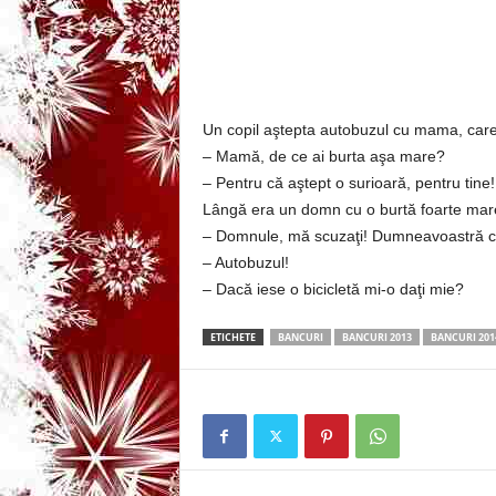
3
-
B
Un copil aştepta autobuzul cu mama, care
– Mamă, de ce ai burta aşa mare?
a
– Pentru că aştept o surioară, pentru tine!
Lângă era un domn cu o burtă foarte mar
n
– Domnule, mă scuzaţi! Dumneavoastră ce
c
– Autobuzul!
– Dacă iese o bicicletă mi-o daţi mie?
u
ETICHETE
BANCURI
BANCURI 2013
BANCURI 201
l
z
i