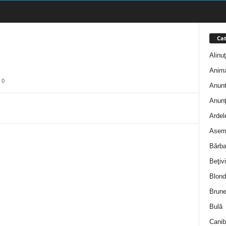
Cat
Alinu
Anim
0
Anunt
Anunţ
Ardel
Asem
Bărba
Beţivi
Blond
Brune
Bulă
Canib