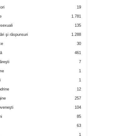
ori
19
e
1.781
sexuali
135
ări şi răspunsuri
1.288
ce
30
ră
461
ăreşti
7
me
1
i
1
drine
12
ine
257
veneşti
104
i
85
63
i
1