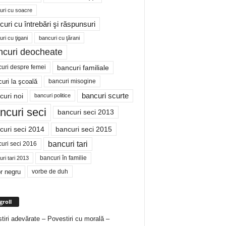
uri cu soacre
curi cu întrebări şi răspunsuri
ri cu ţigani
bancuri cu ţărani
ncuri deocheate
bancuri familiale
uri despre femei
bancuri misogine
uri la şcoală
curi noi
bancuri scurte
bancuri politice
ncuri seci
bancuri seci 2013
curi seci 2014
bancuri seci 2015
bancuri tari
uri seci 2016
bancuri în familie
ri tari 2013
r negru
vorbe de duh
groll
tiri adevărate – Povestiri cu morală –