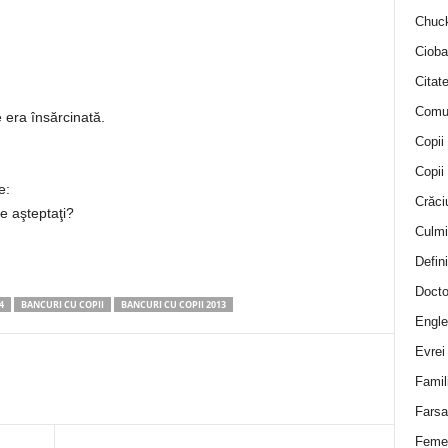
Chuck
Cioba
Citat
Comu
 era însărcinată.
Copii
Copii
e:
Crăci
 aşteptaţi?
Culmi
Defini
Docto
4
BANCURI CU COPII
BANCURI CU COPII 2013
Engle
Evrei
Famil
Farsa 
Feme