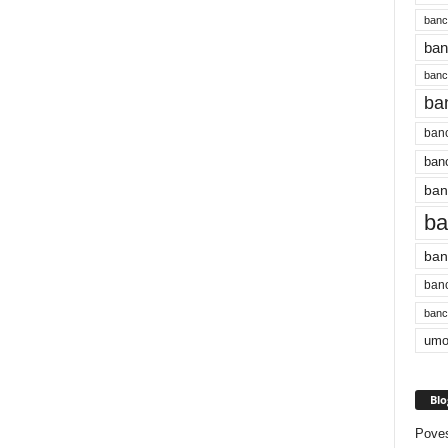
banc
ban
bancu
ba
banc
banc
ban
ba
ban
banc
bancu
umo
Blo
Poves