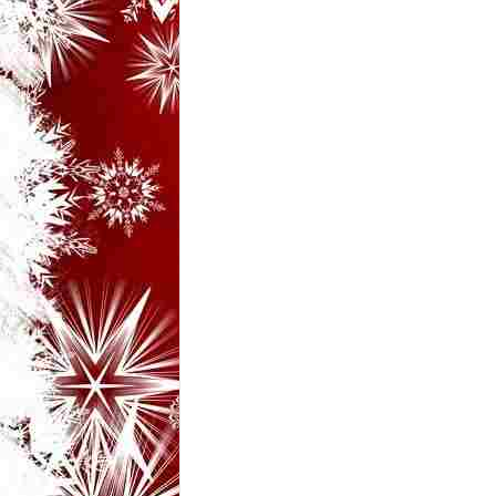
i
–
B
a
n
c
u
r
i
d