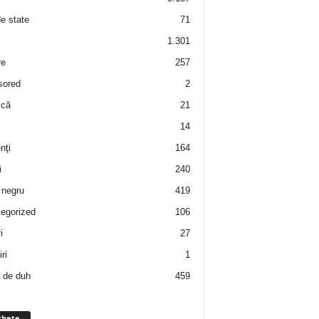
de state
71
1.301
re
257
sored
2
 că
21
14
nţi
164
i
240
negru
419
egorized
106
i
27
ri
1
 de duh
459
chete