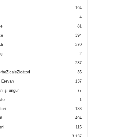
i
194
4
e
81
ce
394
ti
370
şi
2
i
237
rbeZicaleZicători
35
 Erevan
137
i şi unguri
77
ate
1
tori
138
ă
494
eni
115
3.137