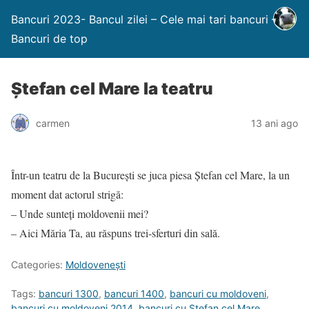
Bancuri 2023- Bancul zilei – Cele mai tari bancuri –
Bancuri de top
Ştefan cel Mare la teatru
carmen
13 ani ago
Într-un teatru de la Bucureşti se juca piesa Ştefan cel Mare, la un
moment dat actorul strigă:
– Unde sunteţi moldovenii mei?
– Aici Măria Ta, au răspuns trei-sferturi din sală.
Categories:
Moldoveneşti
Tags:
bancuri 1300
,
bancuri 1400
,
bancuri cu moldoveni
,
bancuri cu moldoveni 2014
,
bancuri cu Ştefan cel Mare
,