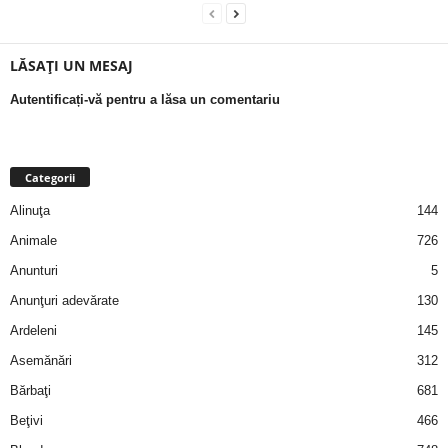
a
i
LĂSAȚI UN MESAJ
t
Autentificați-vă pentru a lăsa un comentariu
a
Categorii
r
Alinuţa
144
i
Animale
726
Anunturi
5
b
Anunţuri adevărate
130
a
Ardeleni
145
Asemănări
312
n
Bărbaţi
681
c
Beţivi
466