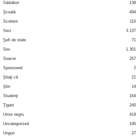
Sărbători
138
Şcoală
494
Scotieni
115
Seci
3.137
Şefi de state
71
Sex
1.301
Soacre
257
Sponsored
2
Ştiaţi că
21
Ştiri
14
Studenţi
164
Ţigani
240
Umor negru
419
Uncategorized
106
Unguri
27