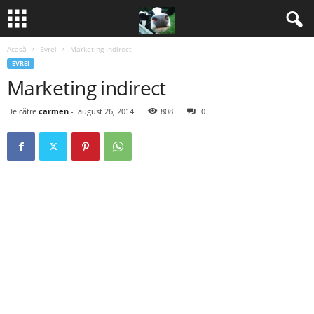
Acasă
Evrei
Marketing indirect
B
EVREI
Marketing indirect
a
De către
carmen
-
august 26, 2014
808
0
n
c
u
r
i
2
0