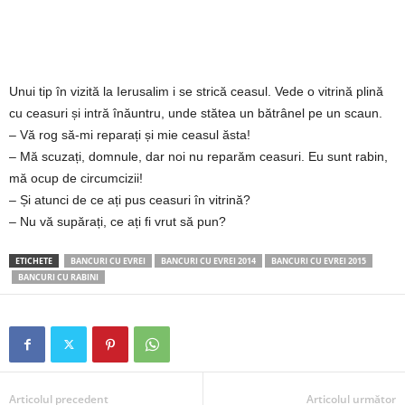
2
3
Unui tip în vizită la Ierusalim i se strică ceasul. Vede o vitrină plină
-
cu ceasuri și intră înăuntru, unde stătea un bătrânel pe un scaun.
– Vă rog să-mi reparați și mie ceasul ăsta!
B
– Mă scuzați, domnule, dar noi nu reparăm ceasuri. Eu sunt rabin,
mă ocup de circumcizii!
a
– Și atunci de ce ați pus ceasuri în vitrină?
– Nu vă supărați, ce ați fi vrut să pun?
n
ETICHETE
BANCURI CU EVREI
BANCURI CU EVREI 2014
BANCURI CU EVREI 2015
c
BANCURI CU RABINI
u
l
z
Articolul precedent
Articolul următor