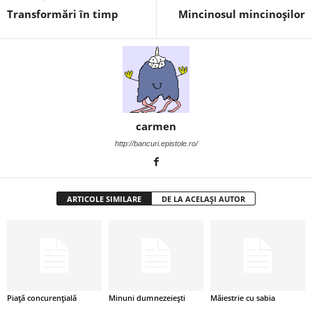
Transformări în timp
Mincinosul mincinoşilor
i
l
e
i
carmen
–
http://bancuri.epistole.ro/
C
e
ARTICOLE SIMILARE
DE LA ACELAȘI AUTOR
l
e
m
Piață concurențială
Minuni dumnezeiești
Măiestrie cu sabia