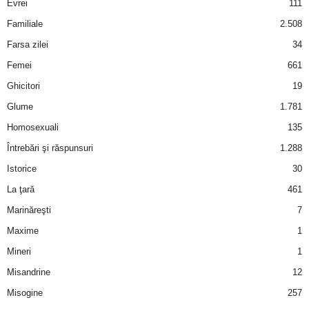
Evrei
111
Familiale
2.508
d
Farsa zilei
34
e
Femei
661
Ghicitori
19
t
Glume
1.781
o
Homosexuali
135
Întrebări şi răspunsuri
1.288
p
Istorice
30
La ţară
461
Marinăreşti
7
Maxime
1
Mineri
1
Misandrine
12
Misogine
257