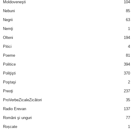
Moldoveneşti
104
Nebuni
85
Negrii
63
Nemţi
1
Olteni
194
Pitici
4
Poeme
81
Politice
394
Poliţişti
370
Poştaşi
2
Preoţi
237
ProVerbeZicaleZicători
35
Radio Erevan
137
Români şi unguri
77
Roșcate
1