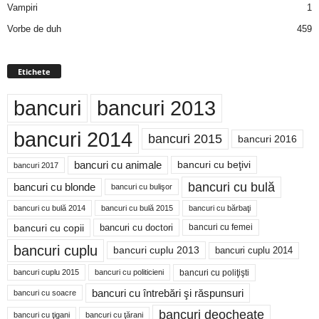
Vampiri
1
Vorbe de duh
459
Etichete
bancuri
bancuri 2013
bancuri 2014
bancuri 2015
bancuri 2016
bancuri cu animale
bancuri cu beţivi
bancuri 2017
bancuri cu bulă
bancuri cu blonde
bancuri cu bulişor
bancuri cu bulă 2014
bancuri cu bărbaţi
bancuri cu bulă 2015
bancuri cu copii
bancuri cu doctori
bancuri cu femei
bancuri cuplu
bancuri cuplu 2014
bancuri cuplu 2013
bancuri cu poliţişti
bancuri cuplu 2015
bancuri cu politicieni
bancuri cu întrebări şi răspunsuri
bancuri cu soacre
bancuri deocheate
bancuri cu ţigani
bancuri cu ţărani