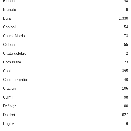
Blonde
748
u
Brunete
8
r
Bulă
1.330
i
Canibali
54
Chuck Norris
73
–
Ciobani
55
B
Citate celebre
2
Comuniste
123
a
Copii
395
n
Copii simpatici
46
Crăciun
106
c
Culmi
98
u
Definiţie
100
Doctori
627
r
Englezi
6
i