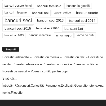
bancuri familiale
bancuri despre femei
bancuri la şcoală
bancuri noi
bancuri scurte
bancuri misogine
bancuri politice
bancuri seci
bancuri seci 2014
bancuri seci 2013
bancuri tari
bancuri seci 2015
bancuri seci 2016
bancuri în familie
umor negru
vorbe de duh
bancuri tari 2013
Blogroll
Povestiri adevărate – Povestiri cu morală – Povestiri cu tâlc – Povești de
neuitat
Povestiri adevărate – Povestiri cu morală – Povestiri cu tâlc –
Povești de neuitat – Povești cu tâlc pentru copii
Ştiaţi că…
Întrebări,Răspunsuri,Curiozităţi,Fenomene,Explicaţii,Geografie,Istorie,Ana
tomie,Filozofie