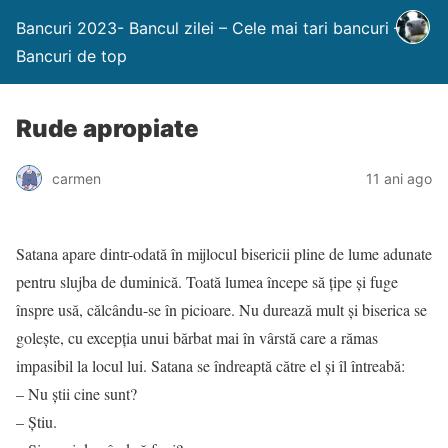
Bancuri 2023- Bancul zilei – Cele mai tari bancuri –
Bancuri de top
Rude apropiate
carmen
11 ani ago
Satana apare dintr-odată în mijlocul bisericii pline de lume adunate
pentru slujba de duminică. Toată lumea începe să ţipe şi fuge
înspre usă, călcându-se în picioare. Nu durează mult şi biserica se
goleşte, cu excepţia unui bărbat mai în vârstă care a rămas
impasibil la locul lui. Satana se îndreaptă către el şi îl întreabă:
– Nu ştii cine sunt?
– Ştiu.