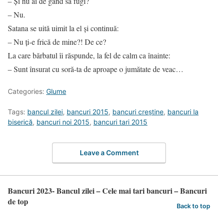
– Şi nu ai de gând să fugi?
– Nu.
Satana se uită uimit la el şi continuă:
– Nu ţi-e frică de mine?! De ce?
La care bărbatul îi răspunde, la fel de calm ca înainte:
– Sunt însurat cu soră-ta de aproape o jumătate de veac…
Categories:
Glume
Tags:
bancul zilei
,
bancuri 2015
,
bancuri creştine
,
bancuri la
biserică
,
bancuri noi 2015
,
bancuri tari 2015
Leave a Comment
Bancuri 2023- Bancul zilei – Cele mai tari bancuri – Bancuri
de top
Back to top