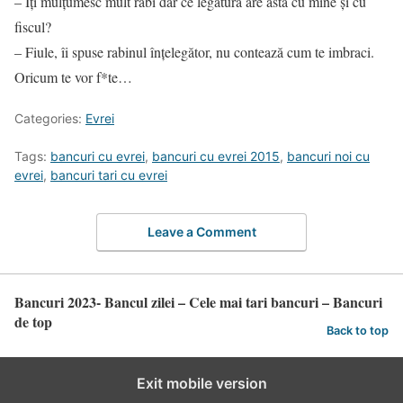
– Îţi mulţumesc mult rabi dar ce legătură are asta cu mine şi cu
fiscul?
– Fiule, îi spuse rabinul înţelegător, nu contează cum te imbraci.
Oricum te vor f*te…
Categories:
Evrei
Tags:
bancuri cu evrei
,
bancuri cu evrei 2015
,
bancuri noi cu
evrei
,
bancuri tari cu evrei
Leave a Comment
Bancuri 2023- Bancul zilei – Cele mai tari bancuri – Bancuri
de top
Back to top
Exit mobile version