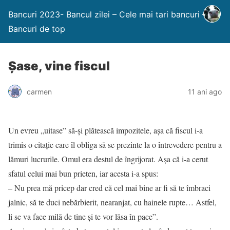
Bancuri 2023- Bancul zilei – Cele mai tari bancuri –
Bancuri de top
Şase, vine fiscul
carmen
11 ani ago
Un evreu „uitase” să-şi plătească impozitele, aşa că fiscul i-a
trimis o citaţie care îl obliga să se prezinte la o întrevedere pentru a
lămuri lucrurile. Omul era destul de îngrijorat. Aşa că i-a cerut
sfatul celui mai bun prieten, iar acesta i-a spus:
– Nu prea mă pricep dar cred că cel mai bine ar fi să te îmbraci
jalnic, să te duci nebărbierit, nearanjat, cu hainele rupte… Astfel,
li se va face milă de tine şi te vor lăsa în pace”.