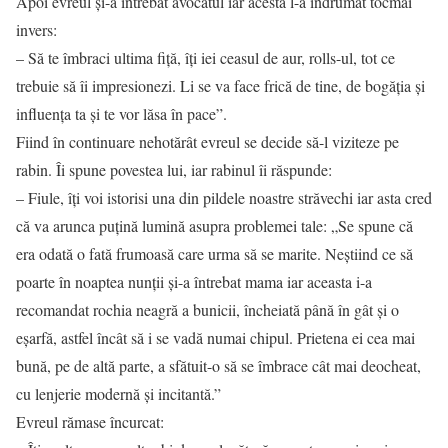
Apoi evreul şi-a întrebat avocatul iar acesta l-a îndrumat tocmai
invers:
– Să te îmbraci ultima fiţă, îţi iei ceasul de aur, rolls-ul, tot ce
trebuie să îi impresionezi. Li se va face frică de tine, de bogăţia şi
influenţa ta şi te vor lăsa în pace”.
Fiind în continuare nehotărât evreul se decide să-l viziteze pe
rabin. Îi spune povestea lui, iar rabinul îi răspunde:
– Fiule, îţi voi istorisi una din pildele noastre străvechi iar asta cred
că va arunca puţină lumină asupra problemei tale: „Se spune că
era odată o fată frumoasă care urma să se marite. Neştiind ce să
poarte în noaptea nunţii şi-a întrebat mama iar aceasta i-a
recomandat rochia neagră a bunicii, încheiată până în gât şi o
eşarfă, astfel încât să i se vadă numai chipul. Prietena ei cea mai
bună, pe de altă parte, a sfătuit-o să se îmbrace cât mai deocheat,
cu lenjerie modernă şi incitantă.”
Evreul rămase încurcat: