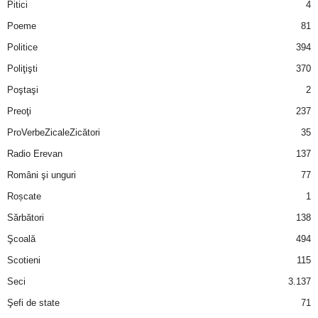
Pitici
4
Poeme
81
Politice
394
Poliţişti
370
Poştaşi
2
Preoţi
237
ProVerbeZicaleZicători
35
Radio Erevan
137
Români şi unguri
77
Roșcate
1
Sărbători
138
Şcoală
494
Scotieni
115
Seci
3.137
Şefi de state
71