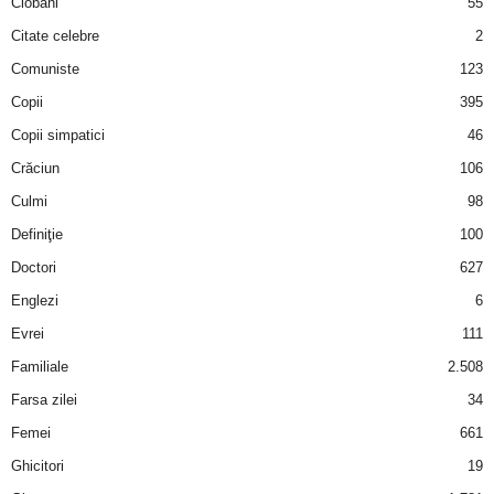
Ciobani
55
u
Citate celebre
2
r
Comuniste
123
i
Copii
395
Copii simpatici
46
–
Crăciun
106
B
Culmi
98
Definiţie
100
a
Doctori
627
n
Englezi
6
Evrei
111
c
Familiale
2.508
u
Farsa zilei
34
Femei
661
r
Ghicitori
19
i