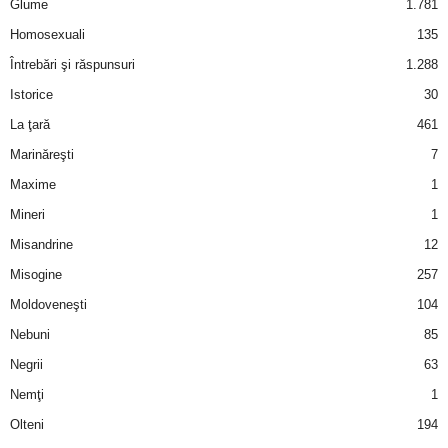
Glume
1.781
Homosexuali
135
d
Întrebări şi răspunsuri
1.288
e
Istorice
30
La ţară
461
t
Marinăreşti
7
o
Maxime
1
Mineri
1
p
Misandrine
12
Misogine
257
Moldoveneşti
104
Nebuni
85
Negrii
63
Nemţi
1
Olteni
194