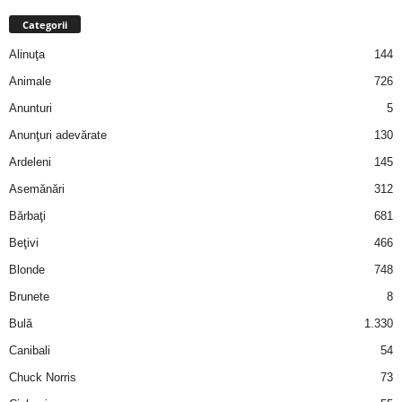
a
Categorii
i
Alinuţa
144
Animale
726
t
Anunturi
5
a
Anunţuri adevărate
130
Ardeleni
145
r
Asemănări
312
i
Bărbaţi
681
Beţivi
466
b
Blonde
748
a
Brunete
8
Bulă
1.330
n
Canibali
54
c
Chuck Norris
73