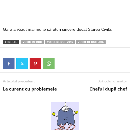
2
3
Gara a văzut mai multe săruturi sincere decât Starea Civilă.
-
ETICHETE
VORBE DE DUH
VORBE DE DUH 2015
VORBE DE DUH 2016
B
a
n
Articolul precedent
Articolul următor
c
La curent cu problemele
Cheful după chef
u
l
z