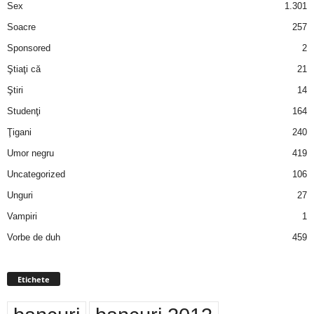
Sex
1.301
Soacre
257
Sponsored
2
Ştiaţi că
21
Ştiri
14
Studenţi
164
Ţigani
240
Umor negru
419
Uncategorized
106
Unguri
27
Vampiri
1
Vorbe de duh
459
Etichete