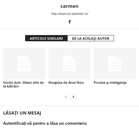
carmen
i
http://bancuri.epistole.ro/
l
e
ARTICOLE SIMILARE
DE LA ACELAȘI AUTOR
i
–
C
Vorbe duh: Sfatul zilei de
Noaptea de Anul Nou
Prostia și inteligența
la bătrâni
e
l
LĂSAȚI UN MESAJ
e
Autentificați-vă pentru a lăsa un comentariu
m