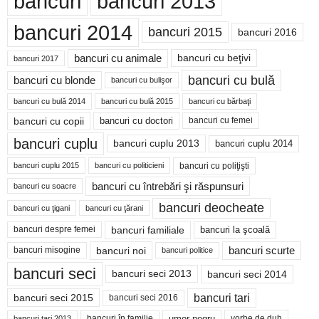
bancuri
bancuri 2013
bancuri 2014
bancuri 2015
bancuri 2016
bancuri cu animale
bancuri cu beţivi
bancuri 2017
bancuri cu bulă
bancuri cu blonde
bancuri cu bulişor
bancuri cu bulă 2014
bancuri cu bărbaţi
bancuri cu bulă 2015
bancuri cu copii
bancuri cu doctori
bancuri cu femei
bancuri cuplu
bancuri cuplu 2014
bancuri cuplu 2013
bancuri cu poliţişti
bancuri cuplu 2015
bancuri cu politicieni
bancuri cu întrebări şi răspunsuri
bancuri cu soacre
bancuri deocheate
bancuri cu ţigani
bancuri cu ţărani
bancuri familiale
bancuri despre femei
bancuri la şcoală
bancuri noi
bancuri scurte
bancuri misogine
bancuri politice
bancuri seci
bancuri seci 2014
bancuri seci 2013
bancuri tari
bancuri seci 2015
bancuri seci 2016
bancuri în familie
umor negru
vorbe de duh
bancuri tari 2013