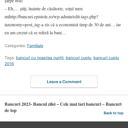
şarpe boa!
– Eh,… știți, înainte de căsătorie, soțul meu
mihttp://bancuri.epistole.ro/wp-admin/edit-tags.php?
taxonomy=post_tag-a zis că a economisit timp de 30 de ani… iar
eu am crezut că se referă la bani…
Categories:
Familiale
Tags:
bancuri cu noaptea nunţii
,
bancuri cuplu
,
bancuri cuplu
2016
Leave a Comment
Bancuri 2023- Bancul zilei – Cele mai tari bancuri – Bancuri
de top
Back to top