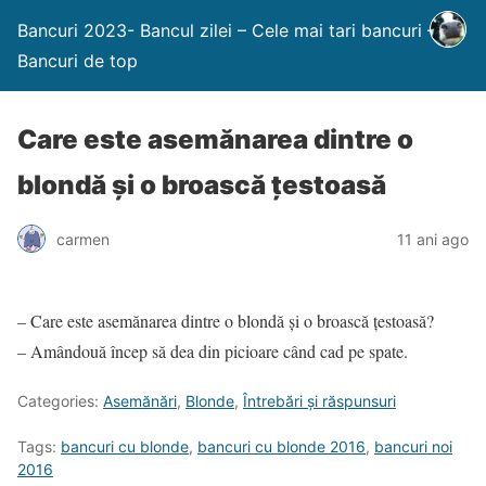
Bancuri 2023- Bancul zilei – Cele mai tari bancuri –
Bancuri de top
Care este asemănarea dintre o
blondă şi o broască țestoasă
carmen
11 ani ago
– Care este asemănarea dintre o blondă şi o broască țestoasă?
– Amândouă încep să dea din picioare când cad pe spate.
Categories:
Asemănări
,
Blonde
,
Întrebări şi răspunsuri
Tags:
bancuri cu blonde
,
bancuri cu blonde 2016
,
bancuri noi
2016