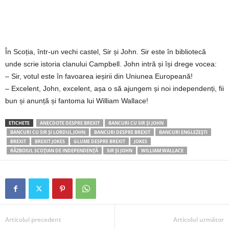
2
3
În Scoția, într-un vechi castel, Sir și John. Sir este în bibliotecă
-
unde scrie istoria clanului Campbell. John intră și își drege vocea:
– Sir, votul este în favoarea ieșirii din Uniunea Europeană!
B
– Excelent, John, excelent, așa o să ajungem și noi independenți, fii
bun și anunță și fantoma lui William Wallace!
a
ETICHETE
ANECDOTE DESPRE BREXIT
BANCURI CU SIR ŞI JOHN
n
BANCURI CU SIR ŞI LORDUL JOHN
BANCURI DESPRE BREXIT
BANCURI ENGLEZEŞTI
BREXIT
BREXIT JOKES
GLUME DESPRE BREXIT
JOKES
c
RĂZBOIUL SCOŢIAN DE INDEPENDENŢĂ
SIR ŞI JOHN
WILLIAM WALLACE
u
l
z
Articolul precedent
Articolul următor