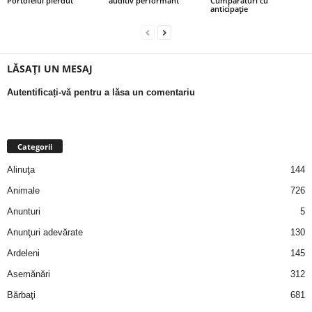
Portofelul pierdut
auditiv performant
Cumpărături cu
a
anticipație
i
LĂSAȚI UN MESAJ
t
Autentificați-vă pentru a lăsa un comentariu
a
r
Categorii
i
Alinuţa
144
Animale
726
b
Anunturi
5
a
Anunţuri adevărate
130
n
Ardeleni
145
Asemănări
312
c
Bărbaţi
681