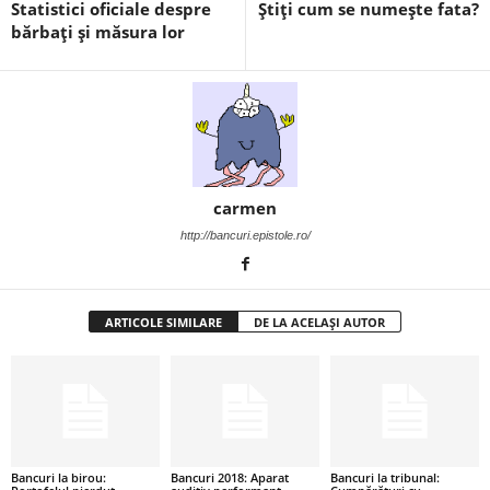
Statistici oficiale despre
Ştiţi cum se numeşte fata?
i
bărbaţi şi măsura lor
l
e
i
carmen
–
http://bancuri.epistole.ro/
C
e
ARTICOLE SIMILARE
DE LA ACELAȘI AUTOR
l
e
m
Bancuri la birou:
Bancuri 2018: Aparat
Bancuri la tribunal: