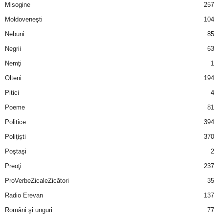
Misogine
257
Moldoveneşti
104
Nebuni
85
Negrii
63
Nemţi
1
Olteni
194
Pitici
4
Poeme
81
Politice
394
Poliţişti
370
Poştaşi
2
Preoţi
237
ProVerbeZicaleZicători
35
Radio Erevan
137
Români şi unguri
77