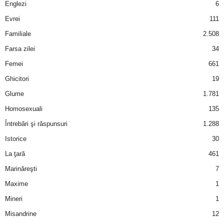
Englezi
6
Evrei
111
d
Familiale
2.508
e
Farsa zilei
34
t
Femei
661
Ghicitori
19
o
Glume
1.781
p
Homosexuali
135
Întrebări şi răspunsuri
1.288
Istorice
30
La ţară
461
Marinăreşti
7
Maxime
1
Mineri
1
Misandrine
12