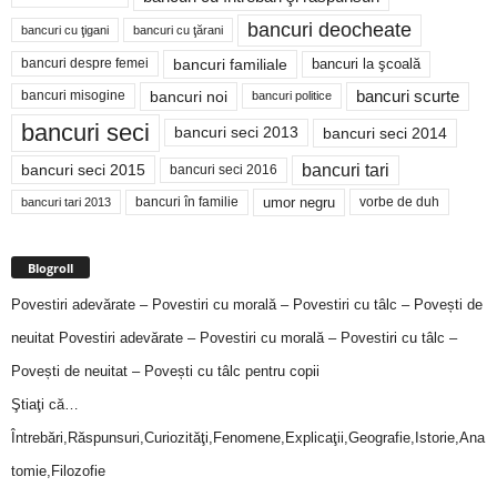
bancuri deocheate
bancuri cu ţigani
bancuri cu ţărani
bancuri familiale
bancuri despre femei
bancuri la şcoală
bancuri noi
bancuri scurte
bancuri misogine
bancuri politice
bancuri seci
bancuri seci 2014
bancuri seci 2013
bancuri tari
bancuri seci 2015
bancuri seci 2016
bancuri în familie
umor negru
vorbe de duh
bancuri tari 2013
Blogroll
Povestiri adevărate – Povestiri cu morală – Povestiri cu tâlc – Povești de
neuitat
Povestiri adevărate – Povestiri cu morală – Povestiri cu tâlc –
Povești de neuitat – Povești cu tâlc pentru copii
Ştiaţi că…
Întrebări,Răspunsuri,Curiozităţi,Fenomene,Explicaţii,Geografie,Istorie,Ana
tomie,Filozofie