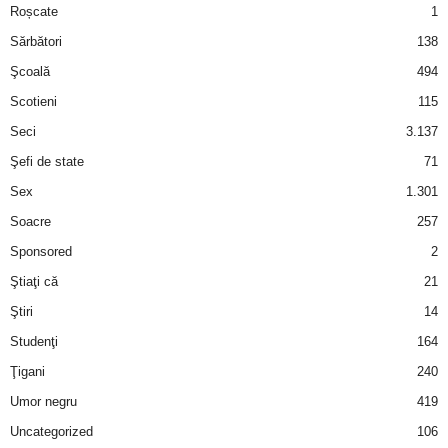
Roșcate
1
Sărbători
138
Şcoală
494
Scotieni
115
Seci
3.137
Şefi de state
71
Sex
1.301
Soacre
257
Sponsored
2
Ştiaţi că
21
Ştiri
14
Studenţi
164
Ţigani
240
Umor negru
419
Uncategorized
106