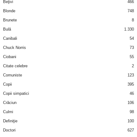
u
Beţivi
466
Blonde
748
r
Brunete
8
i
Bulă
1.330
Canibali
54
–
Chuck Norris
73
B
Ciobani
55
Citate celebre
2
a
Comuniste
123
n
Copii
395
Copii simpatici
46
c
Crăciun
106
u
Culmi
98
Definiţie
100
r
Doctori
627
i