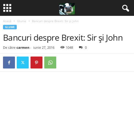
Acasă
Glume
Bancuri despre Brexit: Sir şi John
B
GLUME
Bancuri despre Brexit: Sir şi John
a
De către
carmen
-
iunie 27, 2016
1048
0
n
c
u
r
i
2
0