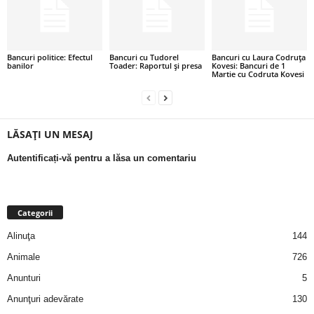
a
i
Bancuri politice: Efectul
Bancuri cu Tudorel
Bancuri cu Laura Codruța
banilor
Toader: Raportul și presa
Kovesi: Bancuri de 1
t
Martie cu Codruta Kovesi
a
r
LĂSAȚI UN MESAJ
Autentificați-vă pentru a lăsa un comentariu
i
b
Categorii
a
Alinuţa
144
n
Animale
726
Anunturi
5
c
Anunţuri adevărate
130