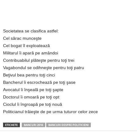
2
3
Societatea se clasifica astfel:
-
Cel sărac munceşte
Cel bogat îl exploatează
B
Militarul îi apară pe amândoi
Contribuabilul plăteşte pentru toţi trei
a
Vagabondul se odihneşte pentru toţi patru
Beţivul bea pentru toţi cinci
n
Bancherul îi escrochează pe toţi şase
c
Avocatul îi înşeală pe toţi şapte
Doctorul îi omoară pe toţi opt
u
Cioclul îi îngroapă pe toţi nouă
Politicianul trăieşte de pe urma tuturor celor zece
l
ETICHETE
BANCURI 2016
BANCURI DESPRE POLITICIENI
z