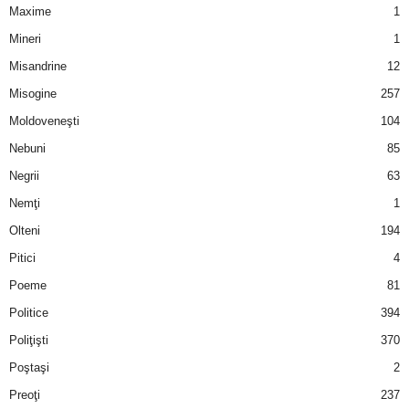
Maxime
1
Mineri
1
Misandrine
12
Misogine
257
Moldoveneşti
104
Nebuni
85
Negrii
63
Nemţi
1
Olteni
194
Pitici
4
Poeme
81
Politice
394
Poliţişti
370
Poştaşi
2
Preoţi
237