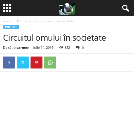
Acasă
Politice
Circuitul omului în societate
B
POLITICE
Circuitul omului în societate
a
De către
carmen
-
iulie 14, 2016
832
0
n
c
u
r
i
2
0