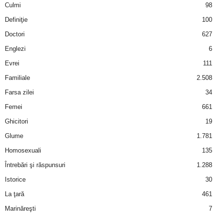
Culmi
98
d
Definiţie
100
Doctori
627
e
Englezi
6
t
Evrei
111
Familiale
2.508
o
Farsa zilei
34
p
Femei
661
Ghicitori
19
Glume
1.781
Homosexuali
135
Întrebări şi răspunsuri
1.288
Istorice
30
La ţară
461
Marinăreşti
7