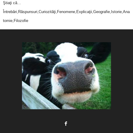
Ştiaţi că…
Întrebări,Răspunsuri,Curiozităţi,Fenomene,Explicaţii,Geografie,Istorie,Ana
tomie,Filozofie