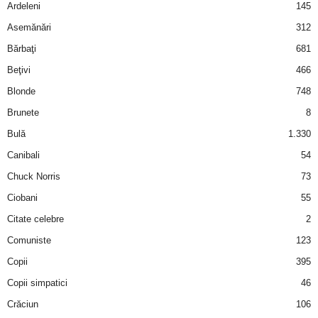
u
Ardeleni
145
Asemănări
312
r
Bărbaţi
681
i
Beţivi
466
Blonde
748
–
Brunete
8
B
Bulă
1.330
Canibali
54
a
Chuck Norris
73
n
Ciobani
55
Citate celebre
2
c
Comuniste
123
u
Copii
395
Copii simpatici
46
r
Crăciun
106
i