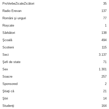
ProVerbeZicaleZicători
35
Radio Erevan
137
Români şi unguri
77
Roșcate
1
Sărbători
138
Şcoală
494
Scotieni
115
Seci
3.137
Şefi de state
71
Sex
1.301
Soacre
257
Sponsored
2
Ştiaţi că
21
Ştiri
14
Studenţi
164