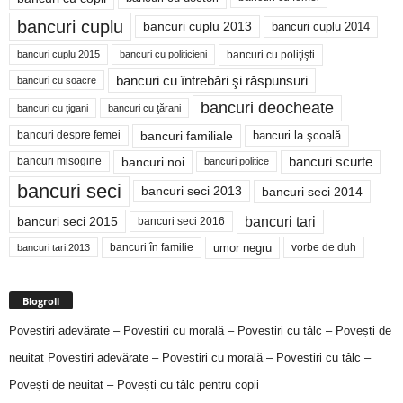
bancuri cuplu
bancuri cuplu 2014
bancuri cuplu 2013
bancuri cu poliţişti
bancuri cuplu 2015
bancuri cu politicieni
bancuri cu întrebări şi răspunsuri
bancuri cu soacre
bancuri deocheate
bancuri cu ţigani
bancuri cu ţărani
bancuri familiale
bancuri despre femei
bancuri la şcoală
bancuri noi
bancuri scurte
bancuri misogine
bancuri politice
bancuri seci
bancuri seci 2014
bancuri seci 2013
bancuri tari
bancuri seci 2015
bancuri seci 2016
bancuri în familie
umor negru
vorbe de duh
bancuri tari 2013
Blogroll
Povestiri adevărate – Povestiri cu morală – Povestiri cu tâlc – Povești de
neuitat
Povestiri adevărate – Povestiri cu morală – Povestiri cu tâlc –
Povești de neuitat – Povești cu tâlc pentru copii