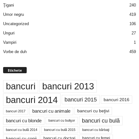
Ţigani
240
Umor negru
419
Uncategorized
106
Unguri
27
Vampiri
1
Vorbe de duh
459
Etichete
bancuri
bancuri 2013
bancuri 2014
bancuri 2015
bancuri 2016
bancuri cu animale
bancuri cu beţivi
bancuri 2017
bancuri cu bulă
bancuri cu blonde
bancuri cu bulişor
bancuri cu bulă 2014
bancuri cu bărbaţi
bancuri cu bulă 2015
bancuri cu copii
bancuri cu doctori
bancuri cu femei