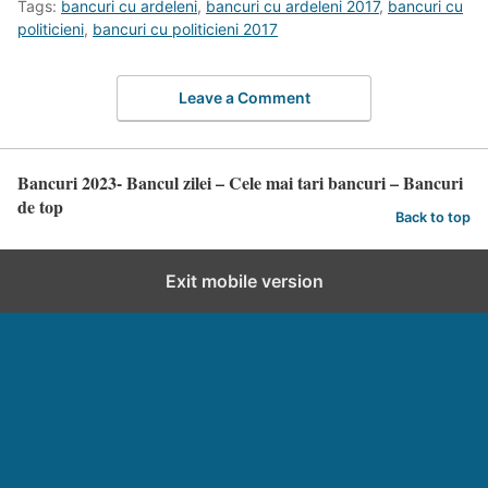
Tags:
bancuri cu ardeleni
,
bancuri cu ardeleni 2017
,
bancuri cu
politicieni
,
bancuri cu politicieni 2017
Leave a Comment
Bancuri 2023- Bancul zilei – Cele mai tari bancuri – Bancuri
de top
Back to top
Exit mobile version