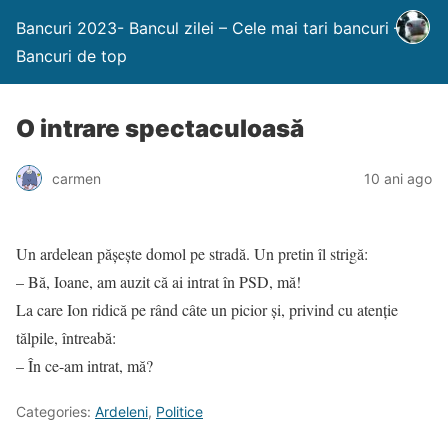
Bancuri 2023- Bancul zilei – Cele mai tari bancuri –
Bancuri de top
O intrare spectaculoasă
carmen
10 ani ago
Un ardelean păşeşte domol pe stradă. Un pretin îl strigă:
– Bă, Ioane, am auzit că ai intrat în PSD, mă!
La care Ion ridică pe rând câte un picior și, privind cu atenție
tălpile, întreabă:
– În ce-am intrat, mă?
Categories:
Ardeleni
,
Politice