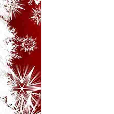
i
–
B
a
n
c
u
r
i
d