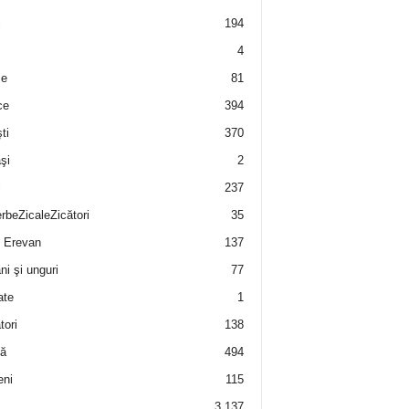
i
194
4
e
81
ce
394
ti
370
şi
2
i
237
rbeZicaleZicători
35
 Erevan
137
i şi unguri
77
ate
1
tori
138
ă
494
eni
115
3.137