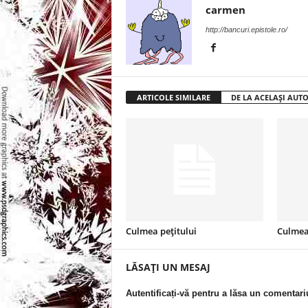
l
carmen
http://bancuri.epistole.ro/
e
i
–
ARTICOLE SIMILARE
DE LA ACELAȘI AUT
C
e
l
e
Culmea peţitului
Culmea
m
LĂSAȚI UN MESAJ
a
Autentificați-vă pentru a lăsa un comentari
i