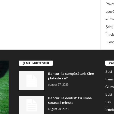
Poves
adevă
– Pov
Ştiaţ
Între
,Geog
ȘI MAI MULTE ȘTIRI
CA
Seci
Bancuri la cumpărături: Cine
plătește azi?
Famil
august 27, 2023
Glum
Bulă
Bancuri la dentist: Cu limba
scoasa 3 minute
Sex
august 20, 2023
Întreb