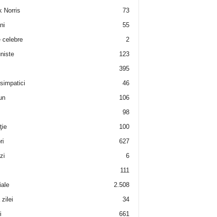
 Norris
73
ni
55
e celebre
2
niste
123
395
 simpatici
46
un
106
98
ţie
100
ri
627
zi
6
111
iale
2.508
zilei
34
i
661