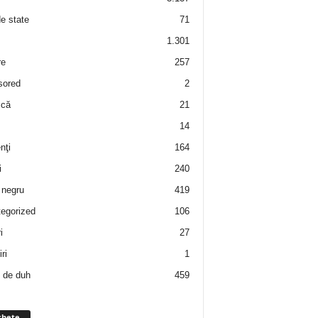
de state
71
1.301
re
257
sored
2
 că
21
14
nţi
164
i
240
negru
419
egorized
106
i
27
ri
1
 de duh
459
chete