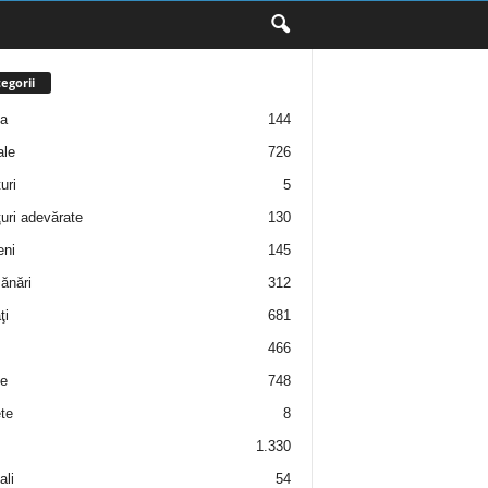
egorii
ţa
144
ale
726
uri
5
uri adevărate
130
eni
145
ănări
312
ţi
681
466
e
748
te
8
1.330
ali
54