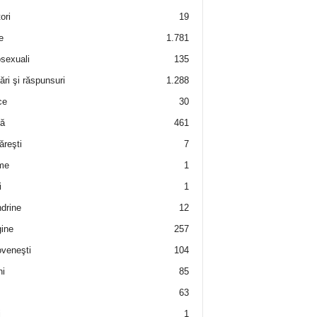
ori
19
e
1.781
sexuali
135
ări şi răspunsuri
1.288
ce
30
ră
461
ăreşti
7
me
1
i
1
drine
12
ine
257
veneşti
104
i
85
63
i
1