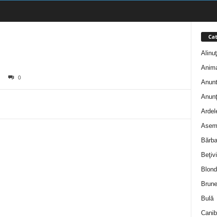
Cat
Alinu
Anim
0
Anunt
Anunţ
Ardel
Asem
Bărba
Beţivi
Blond
Brune
Bulă
Canib