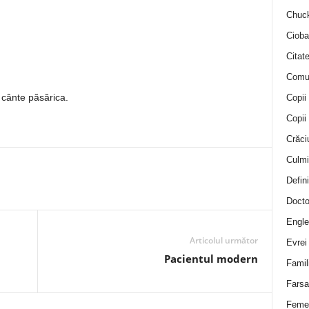
Chuck
Cioba
Citat
Comu
i cânte păsărica.
Copii
Copii
Crăci
Culmi
Defini
Docto
Engle
Articolul următor
Evrei
Pacientul modern
Famil
Farsa 
Feme