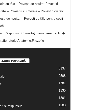
tiri cu tâlc – Povești de neuitat
Povestiri
rate – Povestiri cu morală – Povestiri cu tâlc
ești de neuitat – Povești cu tâlc pentru copii
i că…
bări,Răspunsuri,Curiozităţi,Fenomene,Explicaţii
rafie,Istorie,Anatomie,Filozofie
TEGORIE POPULARĂ
3137
2508
iale
1781
e
1330
1301
1288
ări şi răspunsuri