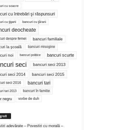
uri cu soacre
curi cu întrebări şi răspunsuri
ri cu ţigani
bancuri cu ţărani
ncuri deocheate
bancuri familiale
uri despre femei
bancuri misogine
uri la şcoală
curi noi
bancuri scurte
bancuri politice
ncuri seci
bancuri seci 2013
curi seci 2014
bancuri seci 2015
bancuri tari
uri seci 2016
bancuri în familie
ri tari 2013
r negru
vorbe de duh
groll
tiri adevărate – Povestiri cu morală –