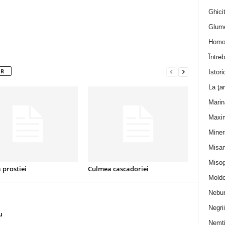
Ghicit
Glum
Homo
Întreb
OR
Istori
La ţa
Marin
Maxi
Miner
Misan
Misog
 prostiei
Culmea cascadoriei
Moldo
Nebun
Negrii
u
Nemţ