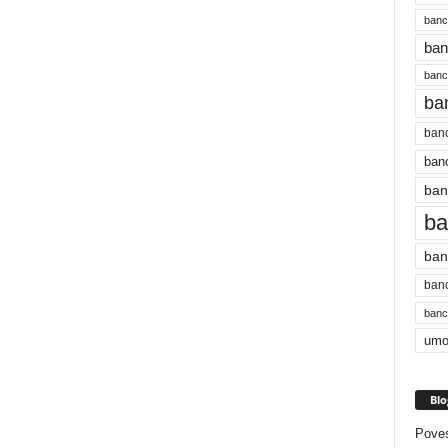
banc
ban
bancu
ba
banc
banc
ban
ba
ban
banc
bancu
umo
Blo
Poves