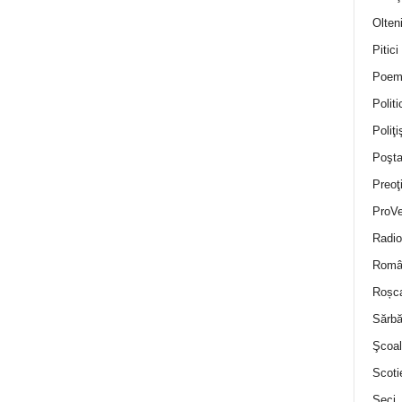
Olten
Pitici
Poem
Politi
Poliţiş
Poşta
Preoţ
ProVe
Radio
Român
Roșc
Sărbă
Şcoal
Scoti
Seci