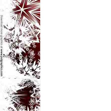
e
t
o
p