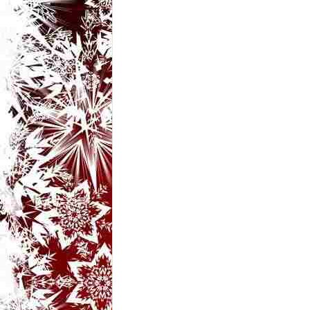
t
a
r
i
b
a
n
c
u
r