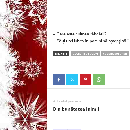
3
-
B
– Care este culmea răbdării?
– Să-ţi urci iubita în pom şi să aştepţi să î
a
ETICHETE
COLECŢIE DE CULMI
CULMEA RĂBDĂRII
n
c
u
l
Articolul precedent
z
Din bunătatea inimii
i